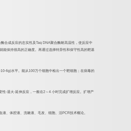
合酶合成反应的忠实性及
Taq DNA
聚合酶耐高温性，使反应中
就能保持很高的正确度。再通过选择特异性和保守性高的靶基
=10-6g)
水平。能从
100
万个细胞中检出一个靶细胞；在病毒的
变性
-
退火
-
延伸反应，一般在
2
～
4
小时完成扩增反应。扩增产
血液、体腔液、洗嗽液、毛发、细胞、活
PCR
技术概论。