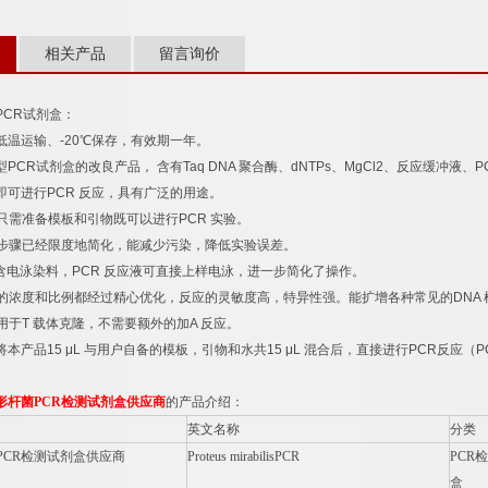
相关产品
留言询价
PCR
试剂盒：
低温运输、
-20
℃
保存，有效期一年。
型
PCR
试剂盒的改良产品，
含有
Taq DNA
聚合酶、
dNTPs
、
MgCl2
、反应缓冲液、
P
即可进行
PCR
反应，具有广泛的用途。
只需准备模板和引物既可以进行
PCR
实验。
步骤已经限度地简化，能减少污染，降低实验误差。
含电泳染料，
PCR
反应液可直接上样电泳，进一步简化了操作。
的浓度和比例都经过精心优化，反应的灵敏度高，特异性强。能扩增各种常见的
DNA
用于
T
载体克隆，不需要额外的加
A
反应。
将本产品
15 μL
与用户自备的模板，引物和水共
15 μL
混合后，直接进行
PCR
反应（
P
形杆菌
PCR
检测试剂盒供应商
的产品介绍：
英文名称
分类
PCR
检测试剂盒供应商
Proteus mirabilisPCR
PCR
检
盒