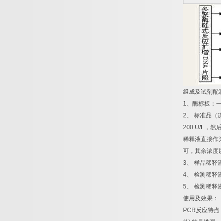
组成及试剂配
1
、酶标板：
2
、
标准品（
200 U/L
，然
稀释液直接作
可，其余浓度
3
、
样品稀释
4
、
检测稀释
5
、
检测稀释
使用及效果：
PCR
反应特点