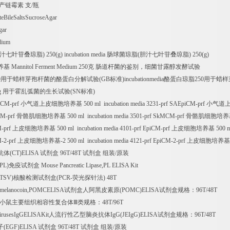
产链霉素
支
/
瓶
ateBileSaltsSucroseAgar
gar
dium
汁七叶苷叠琼脂
) 250(g) incubation media
肠球菌琼脂
(
胆汁七叶苷叠琼脂
) 250(g)
养基
Mannitol Ferment Medium 250
克
肠道杆菌的鉴别，细菌甘露醇发酵试验
0
用于蜡样芽孢杆菌的酪蛋白分解试验
(GB
标准
)incubationmedia
酪蛋白琼脂
250
用于蜡样
g
用于霍乱弧菌的生长试验
(SN
标准
)
iCM-prf
小气道上皮细胞培养基
500 ml incubation media 3231-prf SAEpiCM-prf
小气道
CM-prf
骨骼肌细胞培养基
500 ml incubation media 3501-prf SkMCM-prf
骨骼肌细胞培养
M-prf
上皮细胞培养基
500 ml incubation media 4101-prf EpiCM-prf
上皮细胞培养基
500 m
M-2-prf
上皮细胞培养基
-2 500 ml incubation media 4121-prf EpiCM-2-prf
上皮细胞培养基
抗体
(CT)ELISA
试剂盒
96T/48T
试剂盒
组装
/
原装
(PL)
免疫试剂盒
Mouse Pancreatic Lipase,PL ELISA Kit
(TSV)
核酸检测试剂盒
(PCR-
荧光探针法
) 48T
omelanocoin,POMCELISA
试剂盒人阿黑皮素原
(POMC)ELISA
试剂盒规格：
96T/48T
Ⅲ小鼠主要组织相容性复合体Ⅲ类规格：
48T/96T
irusesIgGELISAKit
人流行性乙型脑炎抗体
IgG(JEIgG)ELISA
试剂盒规格：
96T/48T
子
(EGF)ELISA
试剂盒
96T/48T
试剂盒
组装
/
原装