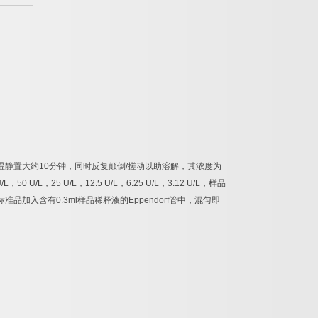
温静置大约
10
分钟，同时反复颠倒
/
搓动以助溶解，其浓度为
/L
，
50 U/L
，
25 U/L
，
12.5 U/L
，
6.25 U/L
，
3.12 U/L
，样品
标准品加入含有
0.3ml
样品稀释液的
Eppendorf
管中，混匀即