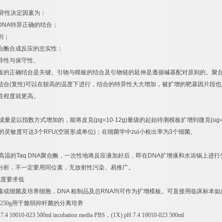
异性决定因素为：
DNA
特异正确的结合；
则；
合酶合成反应的忠实性；
异性与保守性。
板的正确结合是关键。引物与模板的结合及引物链的延伸是遵循碱基配对原则的。聚
结合
(
复性
)
可以在较高的温度下进行，结合的特异性大大增加，被扩增的靶基因片段也
性程度就更高。
成量是以指数方式增加的，能将皮克
(pg=10-12g)
量级的起始待测模板扩增到微克
(ug
的灵敏度可达
3
个
RFU(
空斑形成单位
)
；在细菌学中
zui
小检出率为
3
个细菌。
速
高温的
Taq DNA
聚合酶，一次性地将反应液加好后，即在
DNA
扩增液和水浴锅上进行
分析，不一定要用同位素，无放射性污染、易推广。
纯度要求低
毒或细菌及培养细胞，
DNA
粗制品及总
RNA
均可作为扩增模板。可直接用临床标本如
250g
用于脆弱抑杆菌的分离培养
7.4 10010-023 500ml incubation media PBS
，
(1X) pH 7.4 10010-023 500ml