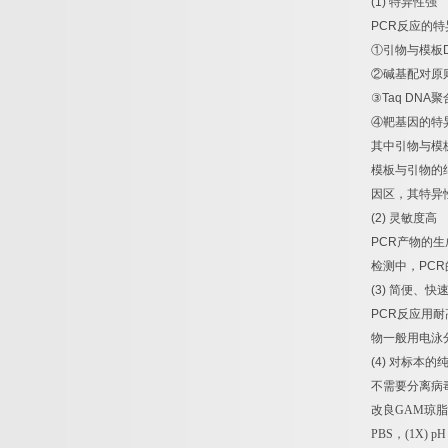
(1)
特异性强
PCR
反应的特
①
引物与模板
②
碱基配对原
③
Taq DNA
聚
④
靶基因的特
其中引物与模
模板与引物的
因区，其特异
(2)
灵敏度高
PCR
产物的生
检测中，
PCR
(3)
简便、快
PCR
反应用耐
物一般用电泳
(4)
对标本的
不需要分离病
改良
GAM
琼脂
PBS
，
(1X) pH 