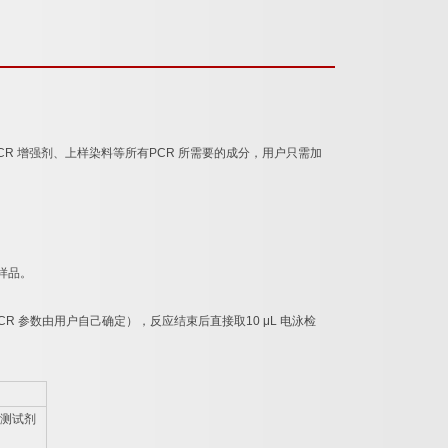
CR
增强剂、上样染料等所有
PCR
所需要的成分，用户只需加
样品。
CR
参数由用户自己确定），反应结束后直接取
10 μL
电泳检
测试剂