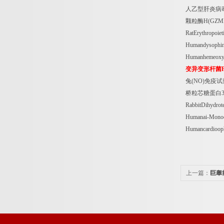
人乙型肝炎病
颗粒酶
H(GZM
RatErythropoi
Humandysophi
Humanhemeoxy
变异变形杆菌
兔
(NO)
免疫试
桥粒芯糖蛋白
RabbitDihydro
Humanai-Mono
Humancardioop
上一篇：
巨睾