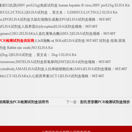
毒前
S2
抗原
(HBV preS2Ag)
免疫试剂盒
human hepatitis B virus,HBV preS2Ag ELISA Kit
H/CGL2/CTSGL2)ELISA
试剂盒
，英文名：
GZMH/CGL2/CTSGL2 ELISA Kit
etin,EPOELISA
试剂盒大鼠红细胞生成素
(EPO)ELISA
试剂盒规格：
96T/48T
nELISA
试剂盒人肌养蛋白
(dysophin)ELISA
试剂盒规格：
96T/48T
genase2,HO-2ELISAKit
人血红素氧合酶
2(HO-2)ELISA
试剂盒规格：
96T/48T
PCR
检测试剂盒供应商
人
I
κ
B
激酶
-
α
( IKK
α
)ELISA
试剂盒
96T/48T
试剂盒
组装
/
原装
剂盒
Rabbit niic oxide,NO ELISA Kit
3(Dsg-3)ELISA
试剂盒
，英文名：
Dsg-3 ELISA Kit
testosterone,DHTELISA
试剂盒双氢睾同
(DHT)ELISA
试剂盒规格：
96T/48T
cyteaibody,AMAELISA
试剂盒人抗单核细胞抗体
(AMA)ELISA
试剂盒规格：
96T/48T
hln1,CT-1ELISAKit
人心肌营养素
1(CT-1)ELISA
试剂盒规格：
96T/48T
前殖吸虫PCR检测试剂盒说明书
下一篇：
彭氏变形菌PCR检测试剂盒报价