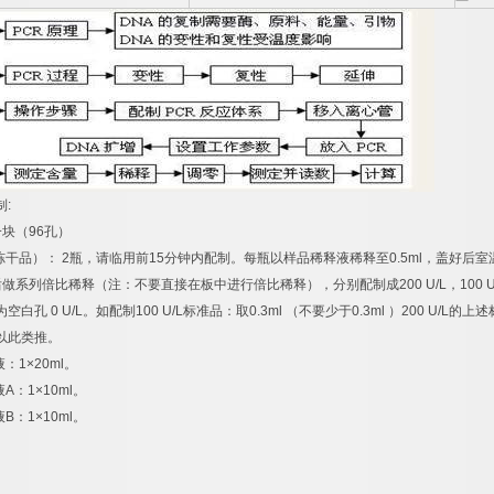
制
:
一块（
96
孔）
冻干品）：
2
瓶，请临用前
15
分钟内配制。每瓶以样品稀释液稀释至
0.5ml
，盖好后室
后做系列倍比稀释（注：不要直接在板中进行倍比稀释），分别配制成
200 U/L
，
100 U
为空白孔
0 U/L
。如配制
100 U/L
标准品：取
0.3ml
（不要少于
0.3ml
）
200 U/L
的上述
以此类推。
液：
1×20ml
。
液
A
：
1×10ml
。
液
B
：
1×10ml
。