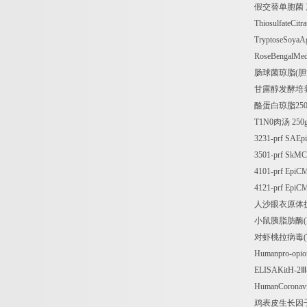
假交替单胞菌
ThiosulfateCitr
TryptoseSoyaA
RoseBengalMe
肠球菌琼脂
(
胆
甘露醇发酵培
酪蛋白琼脂
25
T1N0
肉汤
250
3231-prf SAEp
3501-prf SkM
4101-prf EpiC
4121-prf EpiC
人沙眼衣原体
小鼠胰脂肪酶
对虾桃拉病毒
Humanpro-opi
ELISAKitH-2
HumanCoronav
鸡表皮生长因