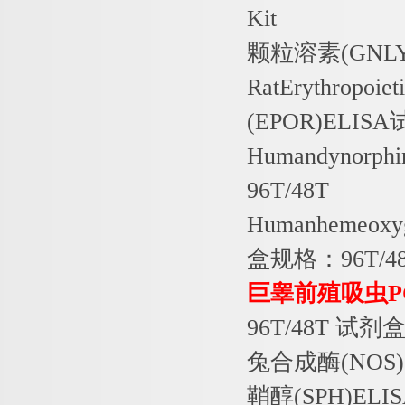
Kit
颗粒溶素
(GNL
RatErythropoie
(EPOR)ELISA
Humandynorph
96T/48T
Humanhemeoxy
盒规格：
96T/4
巨睾前殖吸虫
P
96T/48T
试剂
兔合成酶
(NOS)
鞘醇
(SPH)ELI