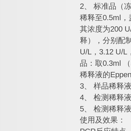
2
、
标准品（
稀释至
0.5ml
，
其浓度为
200 U
释），分别配
U/L
，
3.12 U/L
品：取
0.3ml
（
稀释液的
Eppen
3
、
样品稀释
4
、
检测稀释
5
、
检测稀释
使用及效果：