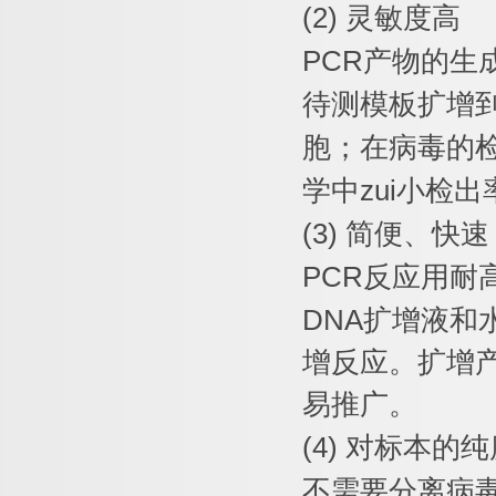
(2)
灵敏度高
PCR
产物的生
待测模板扩增
胞；在病毒的
学中
zui
小检出
(3)
简便、快速
PCR
反应用耐
DNA
扩增液和
增反应。扩增
易推广。
(4)
对标本的纯
不需要分离病