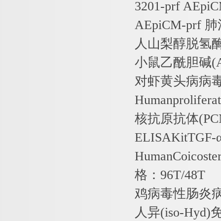
3201-prf AEpi
AEpiCM-prf
肺
人山梨醇脱氢
小鼠乙酰胆碱
(
对虾黄头病病
Humanprolifera
核抗原抗体
(PC
ELISAKitTGF-
HumanCoicoste
格：
96T/48T
鸡病毒性肠炎
人异
(iso-Hyd)