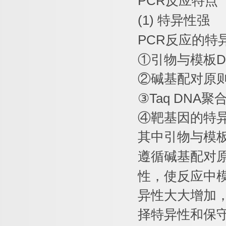
PCR
反应特点
(1)
特异性强
PCR
反应的特
①
引物与模板
D
②
碱基配对原
③
Taq DNA
聚
④
靶基因的特
其中引物与模
遵循碱基配对
性，使反应中
异性大大增加
择特异性和保