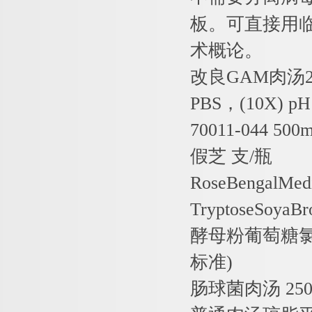
板。可直接用
术概论。
改良
GAM
肉汤
PBS
，
(10X) pH
70011-044 500m
假芝
支
/
瓶
RoseBengalMed
TryptoseSoyaBr
酵母粉葡萄糖
标准
)
肠球菌肉汤
250