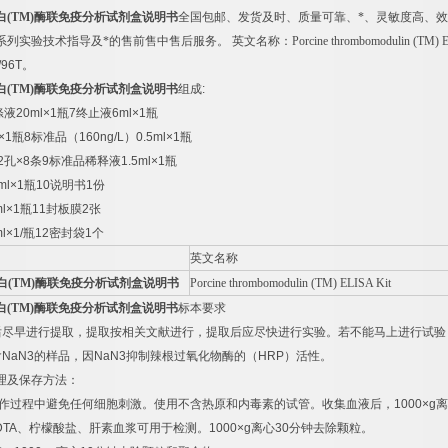
白
(TM)
酶联免疫分析试剂盒说明书
全国包邮、发货及时、质量可靠、*、灵敏度高、
系列实验技术指导及*的售前售中售后服务。
英文名称：
Porcine thrombomodulin (TM)
/96T
。
白
(TM)
酶联免疫分析试剂盒说明书
组成
:
涤液
20ml×1
瓶
7
终止液
6ml×1
瓶
×1
瓶
8
标准品（
160ng/L
）
0.5ml×1
瓶
2
孔
×8
条
9
标准品稀释液
1.5ml×1
瓶
ml×1
瓶
10
说明书
1
份
l×1
瓶
11
封板膜
2
张
l×1/
瓶
12
密封袋
1
个
英文名称
白
(TM)
酶联免疫分析试剂盒说明书
Porcine thrombomodulin (TM) ELISA Kit
白
(TM)
酶联免疫分析试剂盒说明书
标本要求
后尽早进行提取，提取按相关文献进行，提取后应尽快进行实验。若不能马上进行试验
含
NaN3
的样品，因
NaN3
抑制辣根过氧化物酶的（
HRP
）活性。
理及保存方法：
作过程中避免任何细胞刺激。使用不含热原和内毒素的试管。收集血液后，
1000×g
离
DTA
、柠檬酸盐、肝素血浆可用于检测。
1000×g
离心
30
分钟去除颗粒。