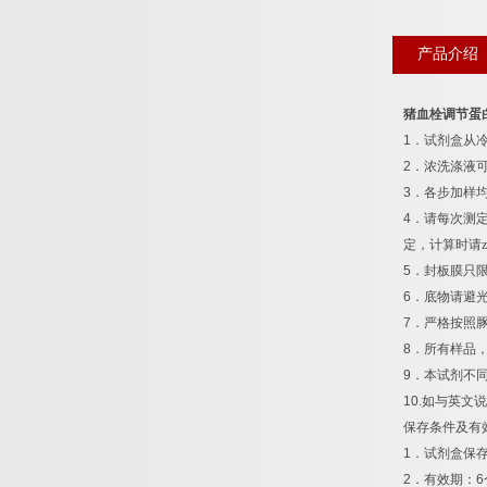
产品介绍
猪血栓调节蛋
1
．试剂盒从
2
．浓洗涤液
3
．各步加样
4
．请每次测
定，计算时请z
5
．封板膜只
6
．底物请避
7
．严格按照
8
．所有样品
9
．本试剂不
10.
如与英文说
保存条件及有
1
．试剂盒保
2
．有效期：
6