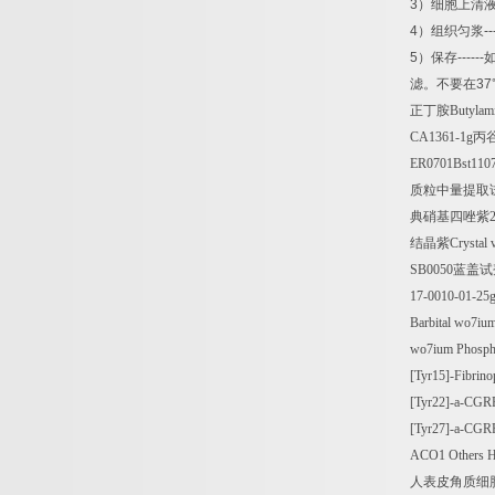
3
）细胞上清
4
）组织匀浆
--
5
）保存
------
滤。不要在
37
正丁胺
Butyla
CA1361-1g
丙
ER0701Bst1107 
质粒中量提取
典硝基四唑紫
结晶紫
Crystal
SB0050
蓝盖试
17-0010-01-25
Barbital wo7iu
wo7ium Phospha
[Tyr15]-Fibrin
[Tyr22]-a-CGRP
[Tyr27]-a-CGRP
ACO1 Others 
人表皮角质细