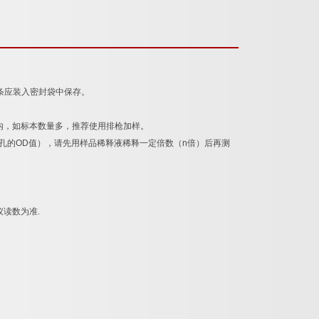
条应装入密封袋中保存。
内，如标本数量多，推荐使用排枪加样。
孔的
OD
值），请先用样品稀释液稀释一定倍数（
n
倍）后再测
仪读数为准
.