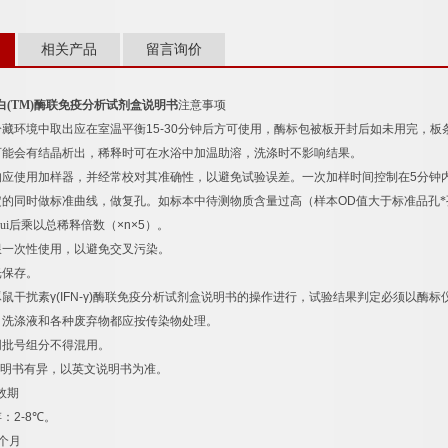
相关产品
留言询价
白
(TM)
酶联免疫分析试剂盒说明书
注意事项
冷藏环境中取出应在室温平衡
15-30
分钟后方可使用，酶标包被板开封后如未用完，板
可能会有结晶析出，稀释时可在水浴中加温助溶，洗涤时不影响结果。
均应使用加样器，并经常校对其准确性，以避免试验误差。一次加样时间控制在
5
分钟
定的同时做标准曲线，做复孔。如标本中待测物质含量过高（样本
OD
值大于标准品孔*
ui后乘以总稀释倍数（
×n×5
）。
限一次性使用，以避免交叉污染。
光保存。
豚鼠干扰素
γ(IFN-γ)
酶联免疫分析试剂盒说明书的操作进行，试验结果判定必须以酶标
，洗涤液和各种废弃物都应按传染物处理。
同批号组分不得混用。
明书有异，以英文说明书为准。
效期
存：
2-8
℃
。
个月