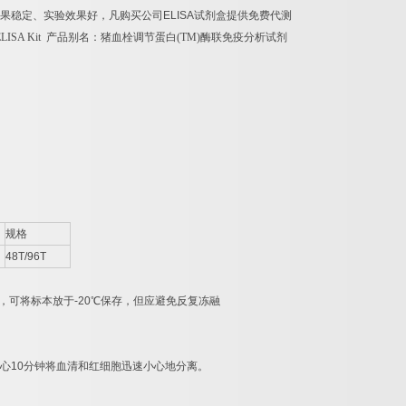
效果稳定、实验效果好，凡购买公司
ELISA
试剂盒提供免费代测
 ELISA Kit
产品别名：
猪血栓调节蛋白
(TM)
酶联免疫分析试剂
规格
48T/96T
，可将标本放于
-20
℃
保存，但应避免反复冻融
心
10
分钟将血清和红细胞迅速小心地分离。