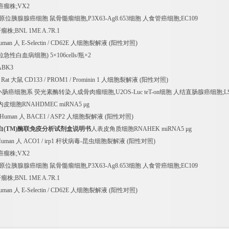
癌瘤株
;VX2
原位胰腺腺癌细胞
鼠骨髓瘤细胞
,P3X63-Ag8.653
细胞
人食管癌细胞
;EC109
肝瘤株
;BNL 1ME A.7R.1
Human
人
E-Selectin / CD62E
人细胞裂解液
(
阳性对照
)
粒急性白血病细胞
) 5
×
106cells/
瓶×
2
ABK3
 Rat
大鼠
CD133 / PROM1 / Prominin 1
人细胞裂解液
(
阳性对照
)
小肠癌细胞系
荧光素酶转染人成骨肉瘤细胞
,U2OS-Luc teT-on
细胞
人结直肠腺癌细胞
;L
内皮细胞
RNAHDMEC miRNA5
μ
g
 Human
人
BACE1 / ASP2
人细胞裂解液
(
阳性对照
)
白
(TM)
酶联免疫分析试剂盒说明书
人表皮角质细胞
RNAHEK miRNA5
μ
g
Human
人
ACO1 / irp1
杆状病毒
-
昆虫细胞裂解液
(
阳性对照
)
癌瘤株
;VX2
原位胰腺腺癌细胞
鼠骨髓瘤细胞
,P3X63-Ag8.653
细胞
人食管癌细胞
;EC109
肝瘤株
;BNL 1ME A.7R.1
Human
人
E-Selectin / CD62E
人细胞裂解液
(
阳性对照
)