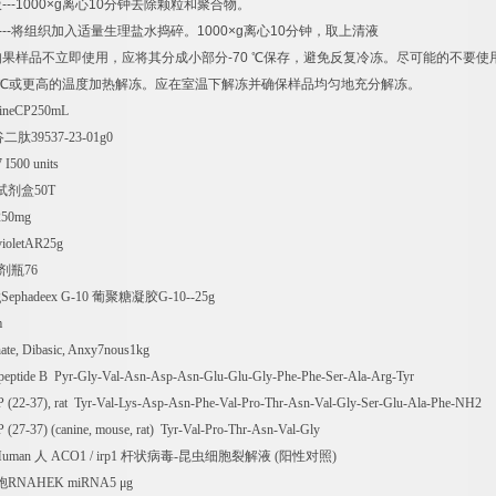
液
---1000×g
离心
10
分钟去除颗粒和聚合物。
---
将组织加入适量生理盐水捣碎。
1000×g
离心
10
分钟，取上清液
如果样品不立即使用，应将其分成小部分
-70
℃
保存，避免反复冷冻。尽可能的不要使
℃
或更高的温度加热解冻。应在室温下解冻并确保样品均匀地充分解冻。
mineCP250mL
谷二肽
39537-23-01g0
I500 units
试剂盒
50T
250mg
 violetAR25g
剂瓶
76
gSephadeex G-10
葡聚糖凝胶
G-10--25g
m
te, Dibasic, Anxy7nous1kg
opeptide B Pyr-Gly-Val-Asn-Asp-Asn-Glu-Glu-Gly-Phe-Phe-Ser-Ala-Arg-Tyr
 (22-37), rat Tyr-Val-Lys-Asp-Asn-Phe-Val-Pro-Thr-Asn-Val-Gly-Ser-Glu-Ala-Phe-NH2
 (27-37) (canine, mouse, rat) Tyr-Val-Pro-Thr-Asn-Val-Gly
Human
人
ACO1 / irp1
杆状病毒
-
昆虫细胞裂解液
(
阳性对照
)
胞
RNAHEK miRNA5
μ
g