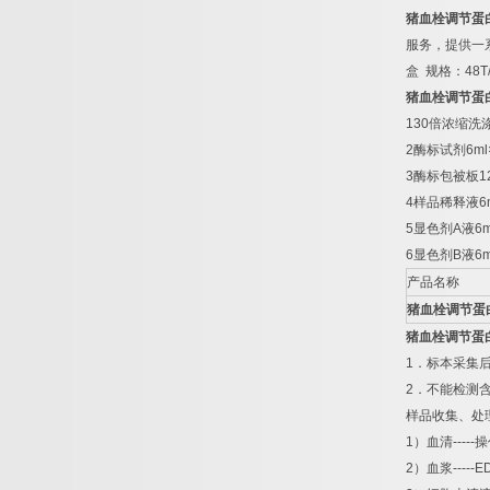
猪血栓调节蛋
服务，提供一
盒
规格：
48T
猪血栓调节蛋
130
倍浓缩洗
2
酶标试剂
6ml
3
酶标包被板
1
4
样品稀释液
6
5
显色剂
A
液
6m
6
显色剂
B
液
6m
产品名称
猪血栓调节蛋
猪血栓调节蛋
1
．标本采集
2
．不能检测
样品收集、处
1
）血清
-----
操
2
）血浆
-----E