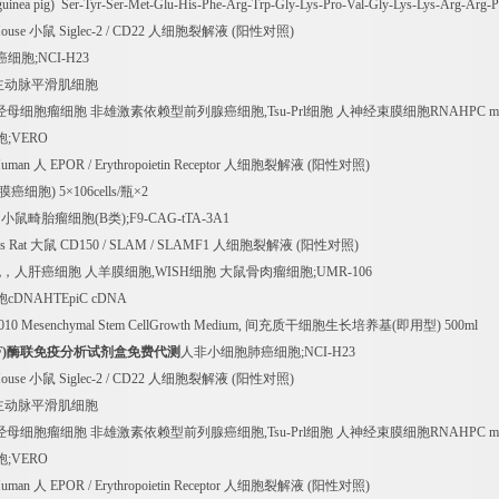
uinea pig) Ser-Tyr-Ser-Met-Glu-His-Phe-Arg-Trp-Gly-Lys-Pro-Val-Gly-Lys-Lys-Arg-Arg-P
Mouse
小鼠
Siglec-2 / CD22
人细胞裂解液
(
阳性对照
)
癌细胞
;NCI-H23
主动脉平滑肌细胞
经母细胞瘤细胞
非雄激素依赖型前列腺癌细胞
,Tsu-Prl
细胞
人神经束膜细胞
RNAHPC m
胞
;VERO
Human
人
EPOR / Erythropoietin Receptor
人细胞裂解液
(
阳性对照
)
膜癌细胞
) 5
×
106cells/
瓶×
2
的小鼠畸胎瘤细胞
(B
类
);F9-CAG-tTA-3A1
s Rat
大鼠
CD150 / SLAM / SLAMF1
人细胞裂解液
(
阳性对照
)
胞，人肝癌细胞
人羊膜细胞
,WISH
细胞
大鼠骨肉瘤细胞
;UMR-106
胞
cDNAHTEpiC cDNA
8010 Mesenchymal Stem CellGrowth Medium,
间充质干细胞生长培养基
(
即用型
) 500ml
F)
酶联免疫分析试剂盒免费代测
人非小细胞肺癌细胞
;NCI-H23
Mouse
小鼠
Siglec-2 / CD22
人细胞裂解液
(
阳性对照
)
主动脉平滑肌细胞
经母细胞瘤细胞
非雄激素依赖型前列腺癌细胞
,Tsu-Prl
细胞
人神经束膜细胞
RNAHPC m
胞
;VERO
Human
人
EPOR / Erythropoietin Receptor
人细胞裂解液
(
阳性对照
)