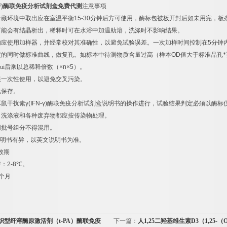
F)
酶联免疫分析试剂盒免费代测
注意事项
冷藏环境中取出应在室温平衡
15-30
分钟后方可使用，酶标包被板开封后如未用完，板
可能会有结晶析出，稀释时可在水浴中加温助溶，洗涤时不影响结果。
均应使用加样器，并经常校对其准确性，以避免试验误差。一次加样时间控制在
5
分钟
定的同时做标准曲线，做复孔。如标本中待测物质含量过高（样本
OD
值大于标准品孔*
ui后乘以总稀释倍数（
×n×5
）。
限一次性使用，以避免交叉污染。
光保存。
豚鼠干扰素
γ(IFN-γ)
酶联免疫分析试剂盒说明书的操作进行，试验结果判定必须以酶标
，洗涤液和各种废弃物都应按传染物处理。
同批号组分不得混用。
明书有异，以英文说明书为准。
效期
存：
2-8
℃
。
个月
织型纤溶酶原激活剂（t-PA）酶联免疫
下一篇：
人1,25二羟基维生素D3（1,25-