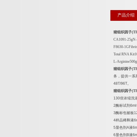
产品介绍
猪组织因子
(T
CA1091-25gN-
F8630-1GFibri
Total RNA Kit
L-Arginine500g
猪组织因子
(T
务，提供一系
48T/96T
。
猪组织因子
(T
130
倍浓缩洗
2
酶标试剂
6ml
3
酶标包被板
1
4
样品稀释液
6
5
显色剂
A
液
6m
6
显色剂
B
液
6m