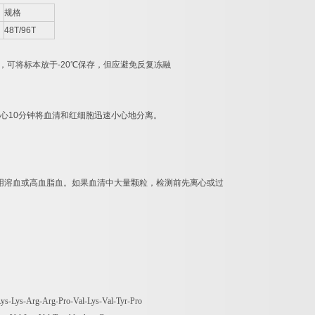
规格
48T/96T
，可将标本放于
-20
℃
保存，但应避免反复冻融
心
10
分钟将血清和红细胞迅速小心地分离。
用溶血或高血脂血。如果血清中大量颗粒，检测前先离心或过
ys-Lys-Arg-Arg-Pro-Val-Lys-Val-Tyr-Pro