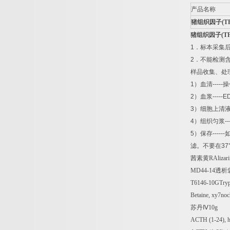
产品名称
猪组织因子
(T
猪组织因子
(T
1
．标本采集
2
．不能检测
样品收集、处
1
）血清
-----
操
2
）血浆
-----E
3
）细胞上清
4
）组织匀浆
--
5
）保存
------
滤。不要在
37
茜素黄
RAlizar
MD44-14
透析
T6146-10GTryp
Betaine, xy7noc
苏丹Ⅳ
10g
ACTH (1-24),