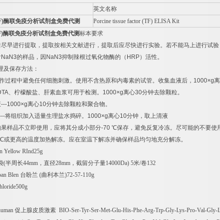
英文名称
F)
酶联免疫分析试剂盒免费代测
Porcine tissue factor (TF) ELISA Kit
F)
酶联免疫分析试剂盒免费代测
标本要求
后尽早进行提取，提取按相关文献进行，提取后应尽快进行实验。若不能马上进行试验
含
NaN3
的样品，因
NaN3
抑制辣根过氧化物酶的（
HRP
）活性。
理及保存方法：
作过程中避免任何细胞刺激。使用不含热原和内毒素的试管。收集血液后，
1000×g
离
DTA
、柠檬酸盐、肝素血浆可用于检测。
1000×g
离心
30
分钟去除颗粒。
液
---1000×g
离心
10
分钟去除颗粒和聚合物。
---
将组织加入适量生理盐水捣碎。
1000×g
离心
10
分钟，取上清液
如果样品不立即使用，应将其分成小部分
-70
℃
保存，避免反复冷冻。尽可能的不要使
℃
或更高的温度加热解冻。应在室温下解冻并确保样品均匀地充分解冻。
in Yellow RInd25g
袋
(
半周长
44mm
，直径
28mm
，截留分子量
14000Da) 5
米
/
卷
132
an Blen
台盼兰
(
曲利本兰
)72-57-110g
hloride500g
 human
促上腺皮质激素
BIO-Ser-Tyr-Ser-Met-Glu-His-Phe-Arg-Trp-Gly-Lys-Pro-Val-Gly-L