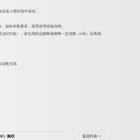
条应装入密封袋中保存。
内，如标本数量多，推荐使用排枪加样。
孔的
OD
值），请先用样品稀释液稀释一定倍数（
n
倍）后再测
仪读数为准
.
（OH）酶联
返回列表>>