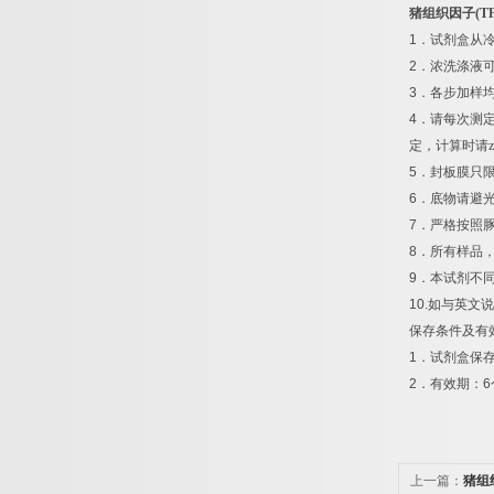
猪组织因子
(T
1
．试剂盒从
2
．浓洗涤液
3
．各步加样
4
．请每次测
定，计算时请z
5
．封板膜只
6
．底物请避
7
．严格按照
8
．所有样品
9
．本试剂不
10.
如与英文说
保存条件及有
1
．试剂盒保
2
．有效期：
6
上一篇：
猪组