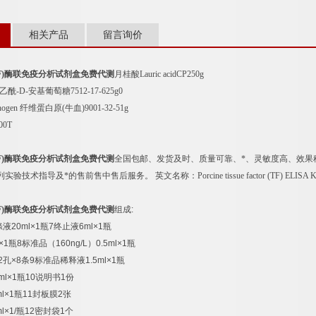
相关产品
留言询价
F)
酶联免疫分析试剂盒免费代测
月桂酸
Lauric acidCP250g
乙酰
-D-
安基葡萄糖
7512-17-625g0
nogen
纤维蛋白原
(
牛血
)9001-32-51g
100T
F)
酶联免疫分析试剂盒免费代测
全国包邮、发货及时、质量可靠、*、灵敏度高、效果
列实验技术指导及*的售前售中售后服务。
英文名称：
Porcine tissue factor (TF) ELISA 
F)
酶联免疫分析试剂盒免费代测
组成
:
涤液
20ml×1
瓶
7
终止液
6ml×1
瓶
×1
瓶
8
标准品（
160ng/L
）
0.5ml×1
瓶
2
孔
×8
条
9
标准品稀释液
1.5ml×1
瓶
ml×1
瓶
10
说明书
1
份
l×1
瓶
11
封板膜
2
张
l×1/
瓶
12
密封袋
1
个