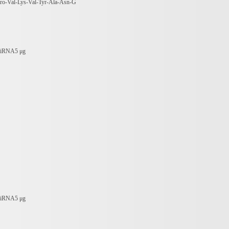
ro-Val-Lys-Val-Tyr-Ala-Asn-G
iRNA5
μ
g
iRNA5
μ
g