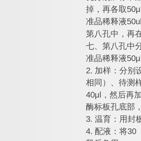
掉，再各取
50μ
准品稀释液
50u
第八孔中，再
七、第八孔中
准品稀释液
50μ
2.
加样：分别
相同）、待测
40μl
，然后再
酶标板孔底部
3.
温育：用封
4.
配液：将
30