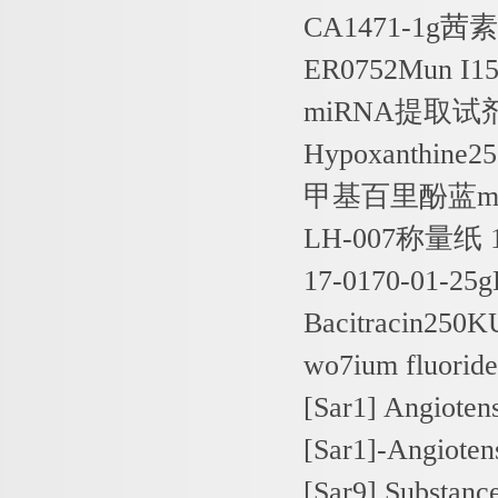
CA1471-1g
茜素
ER0752Mun I150
miRNA
提取试
Hypoxanthine25
甲基百里酚蓝
m
LH-007
称量纸
17-0170-01-25
Bacitracin250K
wo7ium fluorid
[Sar1] Angioten
[Sar1]-Angioten
[Sar9] Substan