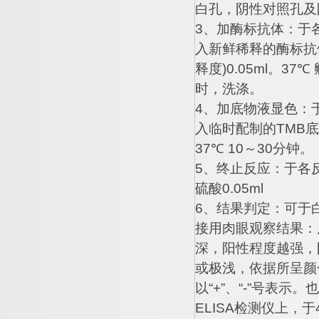
白孔，阴性对照孔及
3
、加酶标抗体：于
入新鲜稀释的酶标抗
释度
)0.05ml
。
37
℃
时，洗涤。
4
、加底物液显色：
入临时配制的
TMB
底
37
℃
10
～
30
分钟。
5
、终止反应：于各
硫酸
0.05ml
6
、结果判定：可于
接用肉眼观察结果：
深，阳性程度越强，
或极浅，依据所呈颜
以
“+”
、
“-”
号表示。也
ELISA
检测仪上，于