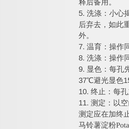
释后备用。
5.
洗涤：小心
后弃去，如此
外。
7.
温育：操作
8.
洗涤：操作
9.
显色：每孔
37
℃
避光显色
1
10.
终止：每孔
11.
测定：以空
测定应在加终
马铃薯淀粉
Pot