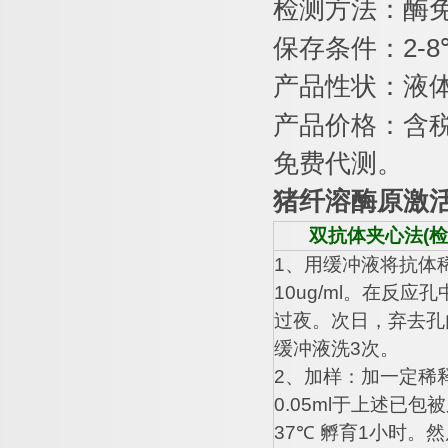
检测方法：酶
保存条件：
2-8
产品性状：液
产品价格：含
免费代测。
猪纤溶酶原激
双抗体夹心法
(
检
1
、用缓冲液将抗体
10ug/ml
。在反应孔
过夜。次日，弃去孔
缓冲液洗
3
次。
2
、加样：加一定稀
0.05ml
于上述已包被
37
℃
孵育
1
小时。然