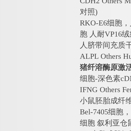
CDH2 Others 
对照
)
RKO-E6
细胞，
胞
人耐
VP16
绒
人脐带间充质
ALPL Others 
猪纤溶酶原激
细胞
-
深色素
cD
IFNG Others Fe
小鼠胚胎成纤
Bel-7405
细胞，
细胞
叙利亚仓