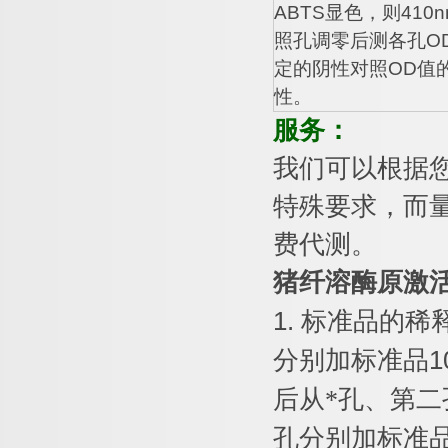
ABTS
显色，则
410n
照孔调零后测各孔
O
定的阴性对照
OD
值
性。
服务：
我们可以根据
特殊要求，而
费代测。
猪纤溶酶原激
1.
标准品的稀
分别加标准品
1
后从*孔、第二
孔分别加标准