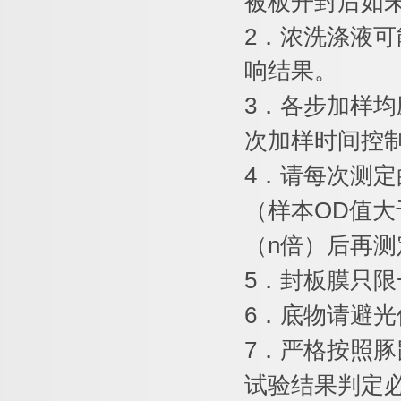
被板开封后如
2
．浓洗涤液可
响结果。
3
．各步加样均
次加样时间控
4
．请每次测定
（样本
OD
值大
（
n
倍）后再测
5
．封板膜只限
6
．底物请避光
7
．严格按照豚
试验结果判定