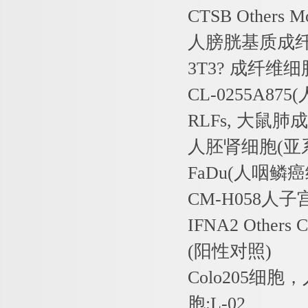
CTSB Others M
人膀胱基质成
3T3?
成纤维细
CL-0255A875(
RLFs,
大鼠肺成
人胚肾细胞
(
亚
FaDu(
人咽鳞癌
CM-H058
人子
IFNA2 Others 
(
阳性对照
)
Colo205
细胞，
胞
;L-02