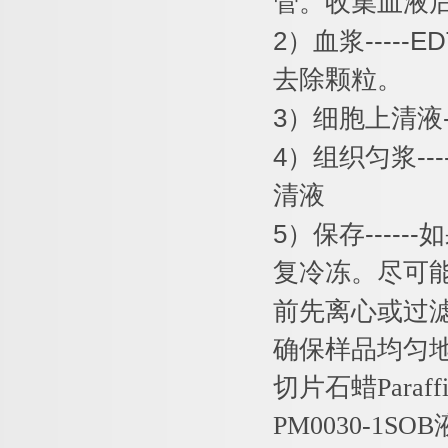
管。收集血液
2
）血浆
-----E
去除颗粒。
3
）细胞上清液
4
）组织匀浆
---
清液
5
）保存
------
如
复冷冻。尽可
前先离心或过
确保样品均匀
切片石蜡
Paraff
PM0030-1SOB