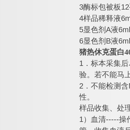
3
酶标包被板
12
4
样品稀释液
6m
5
显色剂
A
液
6m
6
显色剂
B
液
6ml
猪热休克蛋白
4
1
．标本采集后
验。若不能马
2
．不能检测含
性。
样品收集、处
1
）血清
-----
操