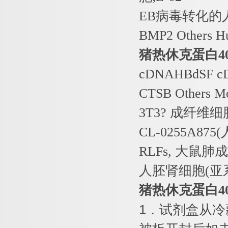
EB
病毒转化的
BMP2 Others 
猪热休克蛋白
4
cDNAHBdSF c
CTSB Others M
3T3?
成纤维细
CL-0255A875(
RLFs,
大鼠肺成
人胚肾细胞
(
亚
猪热休克蛋白
4
1
．试剂盒从冷