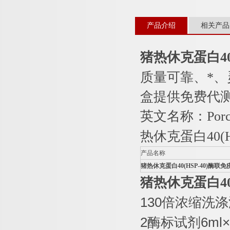
产品介绍
相关产品
猪热休克蛋白
4
质量可靠、*
盒提供免费代
英文名称：
Por
热休克蛋白
40(
产品名称
猪热休克蛋白
40(HSP-40)
酶联免
猪热休克蛋白
4
130
倍浓缩洗涤
2
酶标试剂
6ml×