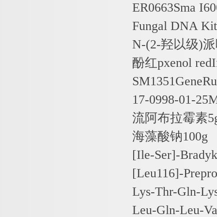
ER0663Sma I600
Fungal DNA Ki
N-(2-
羟以级
)
派
酚红
pxenol red
SM1351GeneRul
17-0998-01-25
流阿布拉霉素
5
海藻酸钠
100g
[Ile-Ser]-Brady
[Leu116]-Prepr
Lys-Thr-Gln-Lys
Leu-Gln-Leu-Va