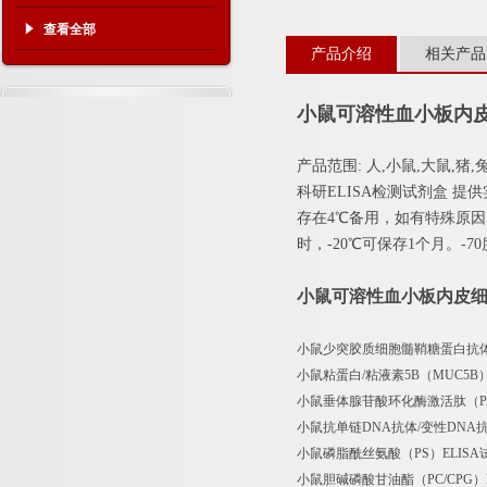
查看全部
产品介绍
相关产品
小鼠可溶性血小板内皮
产品范围
:
人
,
小鼠
,
大鼠
,
猪
,
科研
ELISA
检测试剂盒
提供
存在
4
℃备用，如有特殊原因
时，
-20
℃可保存
1
个月。
-70
小鼠可溶性血小板内皮细胞
小鼠少突胶质细胞髓鞘糖蛋白抗体（OMgp-Ab）E
小鼠粘蛋白/粘液素5B（MUC5B）ELIS
小鼠垂体腺苷酸环化酶激活肽（PACAP）ELISA试
小鼠抗单链DNA抗体/变性DNA抗体（ssDN
小鼠磷脂酰丝氨酸（PS）ELISA试剂盒 Mo
小鼠胆碱磷酸甘油酯（PC/CPG）ELISA试剂