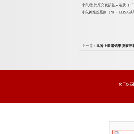
小鼠Ⅰ型胶原交联羧基末端肽（ⅠCTP）ELISA试剂
小鼠神经丝蛋白（NF）ELISA试剂盒 Mous
上一篇：
鼠肾上腺嗜铬细胞瘤细胞
化工仪器