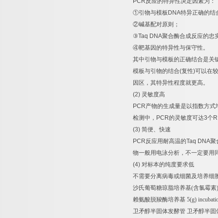
PCR
反应的特异性决定因素为：
①
引物与模板
DNA
特异正确的结
②
碱基配对原则；
③
Taq DNA
聚合酶合成反应的忠
④
靶基因的特异性与保守性。
其中引物与模板的正确结合是关
模板与引物的结合
(
复性
)
可以在
因区，其特异性程度就更高。
(2)
灵敏度高
PCR
产物的生成量是以指数方式
检测中，
PCR
的灵敏度可达
3
个
R
(3)
简便、快速
PCR
反应用耐高温的
Taq DNA
聚
物一般用电泳分析，不一定要用
(4)
对标本的纯度要求低
不需要分离病毒或细菌及培养细
沙氏葡萄糖琼脂培养基
(
含氯霉素
赖氨酸脱羧酶培养基
5(g) incubat
卫矛醇半固体发酵管
卫矛醇半固