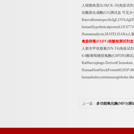
人细胞角蛋白
18(CK-18)
免疫试剂
谷酰胺合成酶
(GS)
测试盒
可见分
RatovalbuminspecificIgE,OVAsIgE
humanHypotheticalproteinLOC677
Humanmailysin,MATELISAKit
人
禽腺病毒
(FADV)
核酸检测试剂盒
人新生甲状腺素
(NN-T4)
免疫试剂
6-0
酸葡萄糖脱氢酶
(G6PDH)
测试
RatMacrophage-DerivedChemoki
HumanHeatShockProtein60,HSP-6
humanleukocyteimmunoglobulin-li
上一篇：
多功能氧化酶(MFO)测