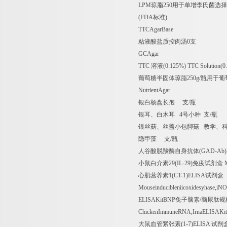
LPM
琼脂
250
用于单增李氏菌选择
(FDA
标准
)
TTCAgarBase
粘液酸盐质控肉汤
0
支
GCAgar
TTC
溶液
(0.125%) TTC Solution(
葡萄糖半固体琼脂
250g/
瓶用于葡
NutrientAgar
银白杨盘长孢
支
/
瓶
银耳、白木耳
4
号小种
支
/
瓶
银丝菇、丝盖小包脚菇
教学、
隐甲藻
支
/
瓶
人谷酸脱羧酶自身抗体
(GAD-Ab
小鼠白介素
29(IL-29)
免疫试剂盒
M
心肌营养素
1(CT-1)ELISA
试剂盒
Mouseinducibleniicoxidesyhase,i
ELISAKitBNP
兔子脑素
/
脑尿肽规
ChickenImmuneRNA,IrnaELISAKit
大鼠血管紧张素
(1-7)ELISA
试剂