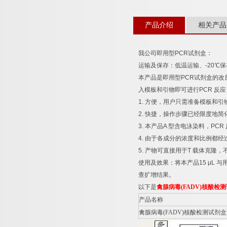
产品介绍
相关产品
我公司即用型
PCR
试剂盒：
运输及保存：低温运输、
-20
℃
保
本产品是即用型
PCR
试剂盒的改
入模板和引物即可进行
PCR
反应
1.
方便，用户只需准备模板和引
2.
快捷，操作步骤已经限度地简
3.
本产品
A
型含电泳染料，
PCR
4.
由于各成分的浓度和比例都经
5.
产物可直接用于
T
载体克隆，
使用及效果：将本产品
15 μL
与
查扩增结果。
以下是
禽腺病毒
(FADV)
核酸检测
产品名称
禽腺病毒
(FADV)
核酸检测试剂盒