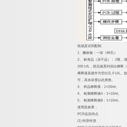
组成及试剂配制
:
1
、酶标板：一块（
96
孔）
2
、
标准品（冻干品）：
2
瓶，
200 U/L
，然后做系列倍比稀释（
稀释液直接作为空白孔
0 U/L
。
可，其余浓度以此类推。
3
、
样品稀释液：
1×20ml
。
4
、
检测稀释液
A
：
1×10ml
。
5
、
检测稀释液
B
：
1×10ml
。
使用及效果：
PCR
反应特点
(1)
特异性强