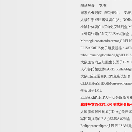
酿酒酵母
支
/
瓶
尿素八叠球菌
酿制酱油。
支
/
瓶
人核仁形成区嗜银蛋白
(Ag-NORs
小鼠补体蛋白
4(C4)
免疫试剂盒
Mo
血管紧张素
(ANG)ELISA
试剂盒
Mouseglucocoicoidreceptor,GRELI
ELISAKitHIS
兔子组胺规格：
48T
rabbitImmunoglobulinM,IgMELISA
大鼠血管内皮细胞生长因子
D(VE
人布鲁氏菌抗体
IgG(BrucellaAbI
大鼠
C
反应蛋白
(CRP)
免疫试剂盒
CLIAKitforSHBG(Mousesexhormone
生长因子
1ML
ELISAKitPTHrP
人甲状旁腺激素
猪肺炎支原体
PCR
检测试剂盒报
人胸腺依赖性抗原
(TD-Ag)
免疫试
军团菌抗原
(LP Ag)ELISA
试剂盒
Ratlipoproteinlipase,LPLELISA
试