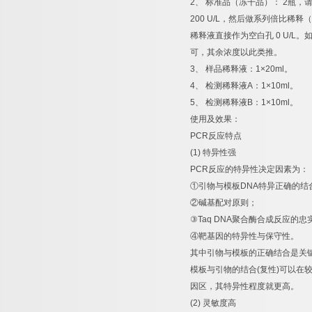
2
、
标准品（冻干品）：
2
瓶，
200 U/L
，然后做系列倍比稀释（
稀释液直接作为空白孔
0 U/L
。
可，其余浓度以此类推。
3
、
样品稀释液：
1×20ml
。
4
、
检测稀释液
A
：
1×10ml
。
5
、
检测稀释液
B
：
1×10ml
。
使用及效果：
PCR
反应特点
(1)
特异性强
PCR
反应的特异性决定因素为：
①
引物与模板
DNA
特异正确的结
②
碱基配对原则；
③
Taq DNA
聚合酶合成反应的忠
④
靶基因的特异性与保守性。
其中引物与模板的正确结合是关
模板与引物的结合
(
复性
)
可以在
因区，其特异性程度就更高。
(2)
灵敏度高