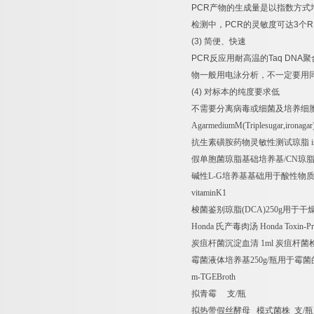
PCR
产物的生成量是以指数方式
检测中，
PCR
的灵敏度可达
3
个
R
(3)
简便、快速
PCR
反应用耐高温的
Taq DNA
聚
物一般用电泳分析，不一定要用
(4)
对标本的纯度要求低
不需要分离病毒或细菌及培养细
AgarmediumM(Triplesugar,ironagar
抗生素磺胺药物灵敏性测试琼脂
i
假单胞菌琼脂基础培养基
/CN
琼
碱性
L-G
培养基基础用于酸性物
vitaminK1
梭菌鉴别琼脂
(DCA)250g
用于干
Honda
氏产毒肉汤
Honda Toxin-Pr
炭疽杆菌沉淀血清
1ml
炭疽杆菌
霉菌液体培养基
250g/
瓶用于霉菌
m-TGEBroth
拟青霉
支
/
瓶
拟热带假丝酵母
模式菌株
支
/
瓶