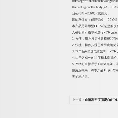
Humangrowthhormonerelasingfact
HumanLegionellaaibodyIgA
，
LPAb
我公司即用型
PCR
试剂盒：
运输及保存：低温运输、
-20
℃
保
本产品是即用型
PCR
试剂盒的改
入模板和引物即可进行
PCR
反应
1.
方便，用户只需准备模板和引
2.
快捷，操作步骤已经限度地简
3.
本产品
A
型含电泳染料，
PCR
4.
由于各成分的浓度和比例都经
5.
产物可直接用于
T
载体克隆，
使用及效果：将本产品
15 μL
与
查扩增结果。
上一篇：
血清高密度脂蛋白(HDL