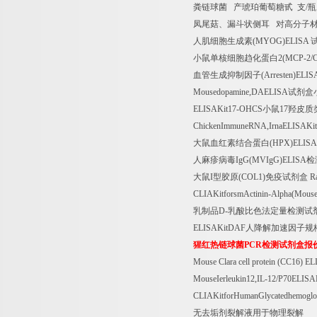
粪链球菌
产琥珀葡萄糖甙
支
/
瓶
凤尾菇、漏斗状侧耳
对高分子
人肌细胞生成素
(MYOG)ELISA
小鼠单核细胞趋化蛋白
2(MCP-2/
血管生成抑制因子
(Arresten)ELIS
Mousedopamine,DAELISA
试剂盒
ELISAKit17-OHCS
小鼠
17
羟皮质
ChickenImmuneRNA,IrnaELISAKit
大鼠血红素结合蛋白
(HPX)ELISA
人麻疹病毒
IgG(MVIgG)ELISA
检
大鼠
I
型胶原
(COL1)
免疫试剂盒
Ra
CLIAKitforsmActinin-Alpha(Mouses
乳制品
D-
乳酸比色法定量检测试
ELISAKitDAF
人降解加速因子规
猩红热链球菌
PCR
检测试剂盒报
Mouse Clara cell protein (CC16) E
MouseIerleukin12,IL-12/P70ELIS
CLIAKitforHumanGlycatedhemogl
无去垢剂裂解液用于物理裂解