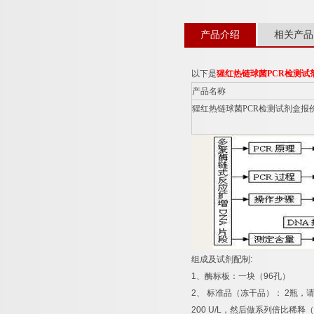
产品介绍
相关产品
以下是
猩红热链球菌
PCR
检测试
产品名称
猩红热链球菌
PCR
检测试剂盒报
组成及试剂配制
:
1
、酶标板：一块（
96
孔）
2
、
标准品（冻干品）：
2
瓶，
200 U/L
，然后做系列倍比稀释（