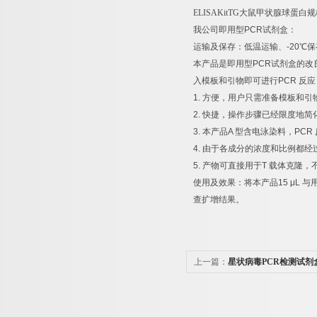
ELISAKitTG
大鼠甲状腺球蛋白规
我公司即用型
PCR
试剂盒：
运输及保存：低温运输、
-20
℃
保
本产品是即用型
PCR
试剂盒的改
入模板和引物即可进行
PCR
反应
1.
方便，用户只需准备模板和引
2.
快捷，操作步骤已经限度地简
3.
本产品
A
型含电泳染料，
PCR
4.
由于各成分的浓度和比例都经
5.
产物可直接用于
T
载体克隆，
使用及效果：将本产品
15 μL
与
查扩增结果。
上一篇：
星状病毒PCR检测试剂