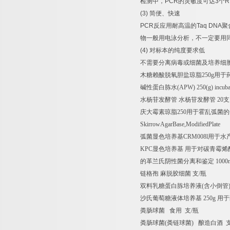
检测中，
PCR
的灵敏度可达
3
个
R
(3)
简便、快速
PCR
反应用耐高温的
Taq DNA
聚
物一般用电泳分析，不一定要用
(4)
对标本的纯度要求低
不需要分离病毒或细菌及培养细
木糖赖酸脱氧胆盐琼脂
250g
用于
碱性蛋白胨水
(APW) 250(g) incuba
水杨苷发酵管
水杨苷发酵管
20
支
庆大霉素琼脂
250
用于霍乱弧菌的
SkirrowAgarBase,ModifiedPlate
弧菌显色培养基
CRM008l
用于水
KPC
显色培养基
用于对碳青霉烯
的革兰氏阴性菌分离和鉴定
1000
链格孢
麻脱胶细菌
支
/
瓶
双料乳糖蛋白胨培养液
(
含小倒管
沙氏葡萄糖液体培养基
250g
用于
粪肠球菌
食用
支
/
瓶
粪肠球菌
(
粪链球菌
)
酿造白酒