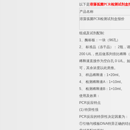
以下是
溶藻弧菌
PCR
检测试剂盒
产品名称
溶藻弧菌
PCR
检测试剂盒报价
组成及试剂配制
:
1
、酶标板：一块（
96
孔）
2
、
标准品（冻干品）：
2
瓶，
200 U/L
，然后做系列倍比稀释（
稀释液直接作为空白孔
0 U/L
。
可，其余浓度以此类推。
3
、
样品稀释液：
1×20ml
。
4
、
检测稀释液
A
：
1×10ml
。
5
、
检测稀释液
B
：
1×10ml
。
使用及效果：
PCR
反应特点
(1)
特异性强
PCR
反应的特异性决定因素为：
①
引物与模板
DNA
特异正确的结