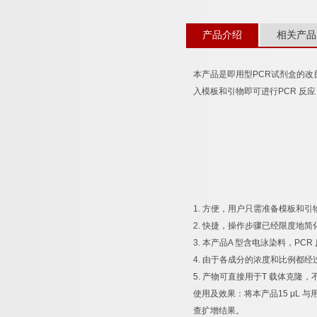
产品介绍
相关产品
本产品是即用型
PCR
试剂盒的改
入模板和引物即可进行
PCR
反应
1.
方便，用户只需准备模板和引
2.
快捷，操作步骤已经限度地简
3.
本产品
A
型含电泳染料，
PCR
4.
由于各成分的浓度和比例都经
5.
产物可直接用于
T
载体克隆，
使用及效果：将本产品
15 μL
与
查扩增结果。