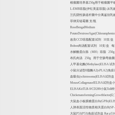
根瘤菌培养基
250g
用于根瘤菌平
L-EMB
琼脂
(
伊红美蓝琼脂
)
从乳
兰氏阴性肠道杆菌中分离鉴别乳
菲律宾链霉菌
支
/
瓶
RoseBengalMedium
PotatoDextroseAgar(Chloramphenic
改良
CCD
琼脂配套试剂
10
支
/
盒
Bolton
肉汤配套试剂
10
支
/
盒
每
水解酪蛋白胨（
MH
）琼脂
250
布氏肉汤
250g
用于空肠弯曲菌
人甲基化酶
(Methylase)ELISA
试
小鼠分泌型
0
脂酶
A2(sPLA2)
免疫
血吸虫
(schistosoma)ELISA
试剂盒
MouseCollagenaseIELISA
试剂盒
ELISAKitTLR-9/CD289
小鼠
Toll
样
ChickenansformingGrowthfactor
β
2,
大鼠血小板膜糖蛋白
Ib(GPIb)ELI
人肺表面活性物质相关蛋白
B(SP
大鼠
P53(P53)
免疫试剂盒
Rat p53/