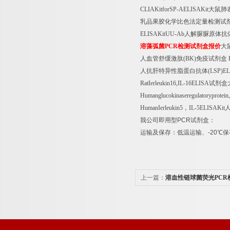
CLIAKitforSP-AELISAKit
大鼠肺
乳品果胶化学比色法定量检测试
ELISAKitUU-Ab
人解脲脲原体抗
溶藻弧菌
PCR
检测试剂盒报价
大
人血管舒缓激肽
(BK)
免疫试剂盒
H
人抗肝特异性脂蛋白抗体
(LSP)E
RatIerleukin16,IL-16ELISA
试剂盒
Humanglucokinaseregulatoryprote
HumanIerleukin5
，
IL-5ELISAKit
我公司即用型
PCR
试剂盒：
运输及保存：低温运输、
-20
℃
保
上一篇：
溶血性链球菌荧光PCR