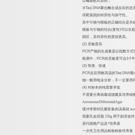
②
碱基配对原则；
③
Taq DNA
聚合酶合成反应的忠
④
靶基因的特异性与保守性。
其中引物与模板的正确结合是关
模板与引物的结合
(
复性
)
可以在
因区，其特异性程度就更高。
(2)
灵敏度高
PCR
产物的生成量是以指数方式
检测中，
PCR
的灵敏度可达
3
个
R
(3)
简便、快速
PCR
反应用耐高温的
Taq DNA
聚
物一般用电泳分析，不一定要用
(4)
对标本的纯度要求低
不需要分离病毒或细菌及培养细
AeromonasDifferentialAgar
缓冲李斯特氏菌富集肉汤基础
inc
我妻氏血琼脂
250g
用于副溶血性
原代细胞产品及*培养基
一次性卫生用品检验检验培养基