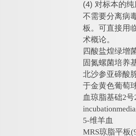
(4)
对标本的纯
不需要分离病
板。可直接用
术概论。
四酸盐煌绿增
固氮螺菌培养
北沙参亚碲酸
于金黄色葡萄
血琼脂基础
2
号
incubationmedia
5-
维羊血
MRS
琼脂平板
(