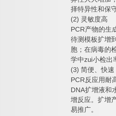
择特异性和保
(2)
灵敏度高
PCR
产物的生
待测模板扩增
胞；在病毒的
学中
zui
小检出
(3)
简便、快速
PCR
反应用耐
DNA
扩增液和
增反应。扩增
易推广。