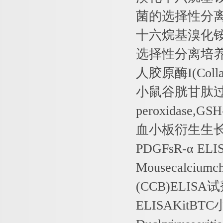
菌的选择性分
十六烷基溴化
选择性分离培
人胶原酶
I(Col
小鼠谷胱甘肽
peroxidase,GSH
血小板衍生生
PDGFsR-
α
ELIS
Mousecalciumc
(CCB)ELISA
试
ELISAKitBTC