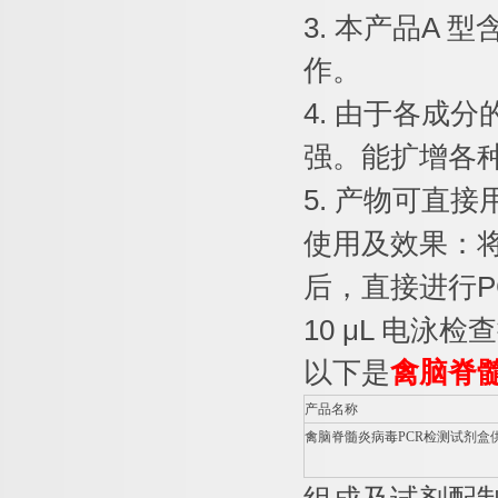
3.
本产品
A
型
作。
4.
由于各成分
强。能扩增各
5.
产物可直接
使用及效果：
后，直接进行
P
10 μL
电泳检查
以下是
禽脑脊
产品名称
禽脑脊髓炎病毒
PCR
检测试剂盒