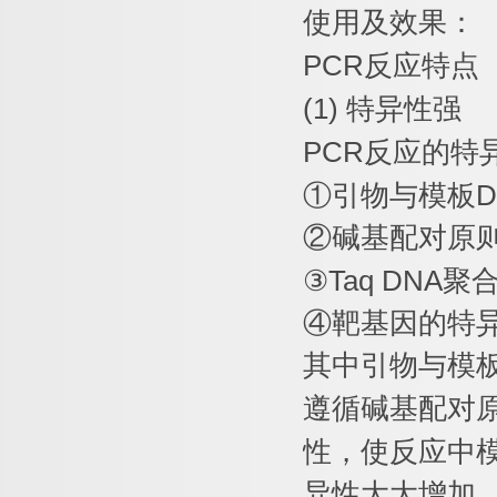
使用及效果：
PCR
反应特点
(1)
特异性强
PCR
反应的特
①
引物与模板
D
②
碱基配对原
③
Taq DNA
聚
④
靶基因的特
其中引物与模
遵循碱基配对
性，使反应中
异性大大增加