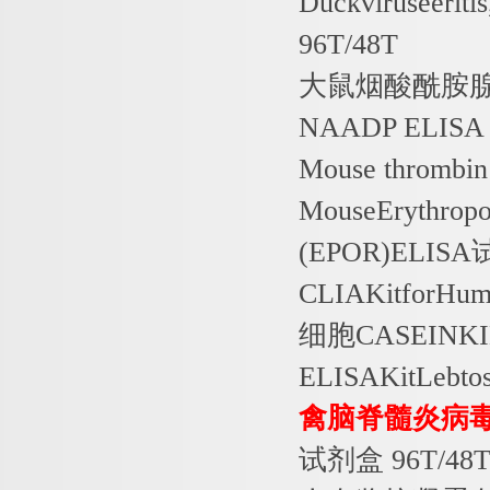
Duckviruseerit
96T/48T
大鼠烟酸酰胺
NAADP ELISA 
Mouse thrombin 
MouseErythropo
(EPOR)ELISA
CLIAKitforHu
细胞
CASEINK
ELISAKitLebtos
禽脑脊髓炎病
试剂盒
96T/48