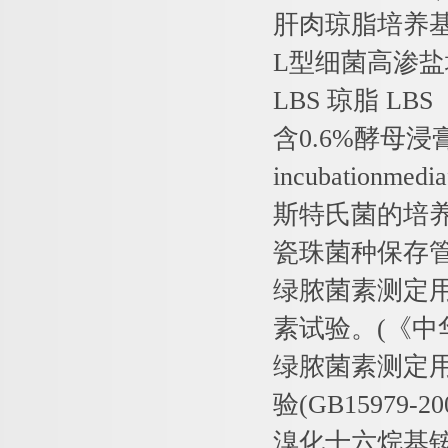
肝肉琼脂培养
L
型细菌高渗盐
LBS
琼脂
LBS 
含
0.6%
酵母浸
incubationmedia
斯特氏菌的培
瓷珠菌种保存
绿脓菌素测定
素试验。
(
《中
绿脓菌素测定
验
(GB15979-20
溴化十六烷基