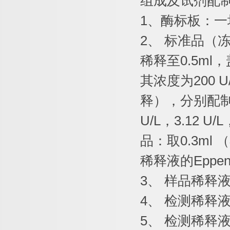
组成及试剂配
1
、酶标板：一
2
、
标准品（
稀释至
0.5ml
，
其浓度为
200 U
释），分别配
U/L
，
3.12 U/L
品：取
0.3ml
（
稀释液的
Eppen
3
、
样品稀释
4
、
检测稀释
5
、
检测稀释