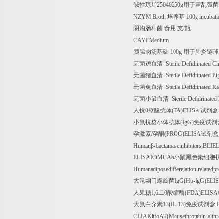
碱性琼脂
25040250g
用于霍乱弧菌
NZYM Broth
培养基
100g incubat
阴沟肠杆菌
食用
支
/
瓶
CAYEMedium
胰膘肉汤基础
100g
用于肺炎链球
无菌鸡血清
Sterile Defidrinated C
无菌猪血清
Sterile Defidrinated P
无菌兔血清
Sterile Defidrinated R
无菌小鼠血清
Sterile Defidrinate
人抗
0
壁酸抗体
(TA)ELISA
试剂盒
小鼠抗核小体抗体
(IgG)
免疫试剂
孕激素
/
孕酮
(PROG)ELISA
试剂盒
Human
β
-Lactamaseinhibitors,BLIE
ELISAKitMCAb
小鼠黑色素细胞
Humanadiposediffereiation-relatedpr
大鼠幽门螺旋菌
IgG(Hp-IgG)ELI
人果糖
1,6
二
0
酸缩酶
(FDA)ELISA
大鼠白介素
13(IL-13)
免疫试剂盒
R
CLIAKitfoAT(Mousethrombin-aith