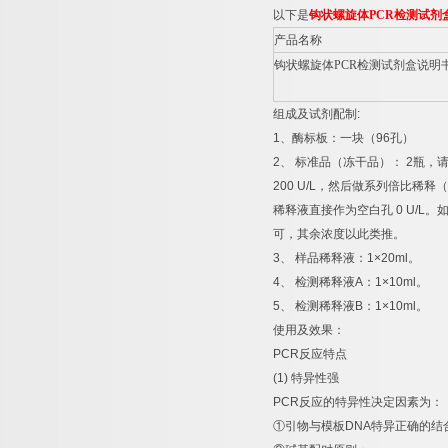
以下是
钩状螺旋体
PCR
检测试剂
产品名称
钩状螺旋体
PCR
检测试剂盒说明
组成及试剂配制
:
1
、酶标板：一块（
96
孔）
2
、
标准品（冻干品）：
2
瓶，
200 U/L
，然后做系列倍比稀释（
稀释液直接作为空白孔
0 U/L
。
可，其余浓度以此类推。
3
、
样品稀释液：
1×20ml
。
4
、
检测稀释液
A
：
1×10ml
。
5
、
检测稀释液
B
：
1×10ml
。
使用及效果：
PCR
反应特点
(1)
特异性强
PCR
反应的特异性决定因素为：
①
引物与模板
DNA
特异正确的结