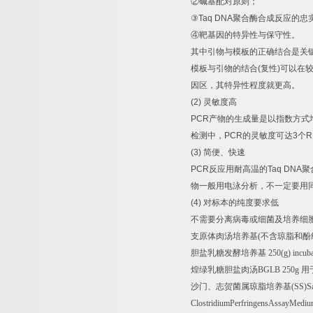
②
碱基配对原则；
③
Taq DNA
聚合酶合成反应的忠
④
靶基因的特异性与保守性。
其中引物与模板的正确结合是关
模板与引物的结合
(
复性
)
可以在
因区，其特异性程度就更高。
(2)
灵敏度高
PCR
产物的生成量是以指数方式
检测中，
PCR
的灵敏度可达
3
个
R
(3)
简便、快速
PCR
反应用耐高温的
Taq DNA
聚
物一般用电泳分析，不一定要用
(4)
对标本的纯度要求低
不需要分离病毒或细菌及培养细
支原体肉汤培养基
(
不含琼脂和酚
胆盐乳糖发酵培养基
250(g) incub
煌绿乳糖胆盐肉汤
BGLB 250g
用
沙门、志贺菌属琼脂培养基
(SS)S
ClostridiumPerfringensAssayMedi