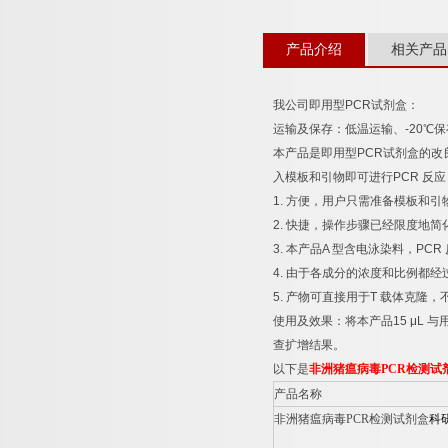
产品介绍
相关产品
我公司即用型
PCR
试剂盒：
运输及保存：低温运输、
-20
℃
保
本产品是即用型
PCR
试剂盒的改
入模板和引物即可进行
PCR
反应
1.
方便，用户只需准备模板和引
2.
快捷，操作步骤已经限度地简
3.
本产品
A
型含电泳染料，
PCR
4.
由于各成分的浓度和比例都经
5.
产物可直接用于
T
载体克隆，
使用及效果：将本产品
15 μL
与
查扩增结果。
以下是
非洲猪瘟病毒
PCR
检测试
产品名称
非洲猪瘟病毒
PCR
检测试剂盒
科