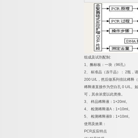
组成及试剂配制
:
1
、酶标板：一块（
96
孔）
2
、
标准品（冻干品）：
2
瓶，
200 U/L
，然后做系列倍比稀释（
稀释液直接作为空白孔
0 U/L
。
可，其余浓度以此类推。
3
、
样品稀释液：
1×20ml
。
4
、
检测稀释液
A
：
1×10ml
。
5
、
检测稀释液
B
：
1×10ml
。
使用及效果：
PCR
反应特点