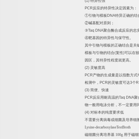
(1)
特异性强
PCR
反应的特异性决定因素为：
①
引物与模板
DNA
特异正确的结
②
碱基配对原则；
③
Taq DNA
聚合酶合成反应的忠
④
靶基因的特异性与保守性。
其中引物与模板的正确结合是关
模板与引物的结合
(
复性
)
可以在
因区，其特异性程度就更高。
(2)
灵敏度高
PCR
产物的生成量是以指数方式
检测中，
PCR
的灵敏度可达
3
个
R
(3)
简便、快速
PCR
反应用耐高温的
Taq DNA
聚
物一般用电泳分析，不一定要用
(4)
对标本的纯度要求低
不需要分离病毒或细菌及培养细
Lysine-decarboxylaseTestBroth
磁细菌分离培养基
100g
用于磁细