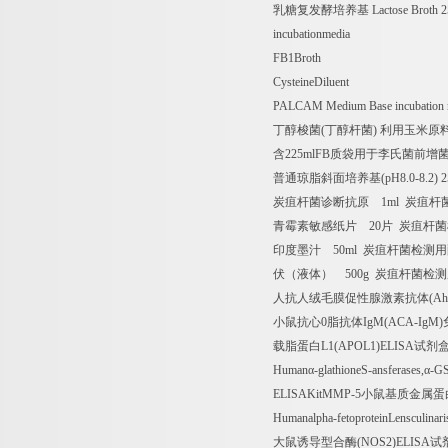
乳糖复发酵培养基
Lactose Broth 
incubationmedia
FB1Broth
CysteineDiluent
PALCAM Medium Base incubation
丁醇梭菌
(
丁醇杆菌
)
利用玉米原
含
225mlFB
质袋用于李氏菌前增
普通琼脂斜面培养基
(pH8.0-8.2) 
炭疽杆菌诊断抗原
1ml
炭疽杆
青霉素敏感纸片
20
片
炭疽杆菌
印度墨汁
50ml
炭疽杆菌检测用
伏（液体）
500g
炭疽杆菌检测
人抗人绒毛膜促性腺激素抗体
(A
小鼠抗心
0
脂抗体
IgM(ACA-IgM)
载脂蛋白
L1(APOL1)ELISA
试剂
Human
α
-glathioneS-ansferases,
α
-G
ELISAKitMMP-5
小鼠基质金属蛋
Humanalpha-fetoproteinLensculina
大鼠诱导型合酶
(NOS2)ELISA
试