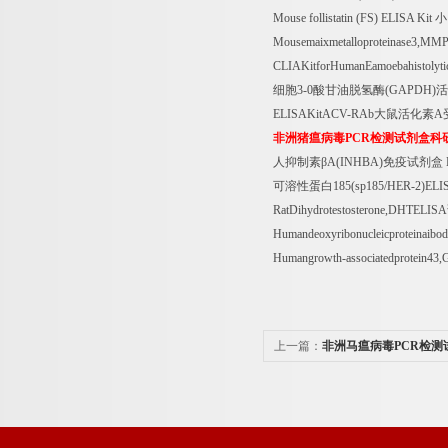
Mouse follistatin (FS) ELISA Kit
小
Mousemaixmetalloproteinase3,MM
CLIAKitforHumanEamoebahistolyt
细胞
3-0
酸甘油脱氢酶
(GAPDH)
活
ELISAKitACV-RAb
大鼠活化素
A
非洲猪瘟病毒
PCR
检测试剂盒科
人抑制素β
A(INHBA)
免疫试剂盒
可溶性蛋白
185(sp185/HER-2)ELI
RatDihydrotestosterone,DHTELISA
Humandeoxyribonucleicproteinai
Humangrowth-associatedprotein43
上一篇：
非洲马瘟病毒PCR检测