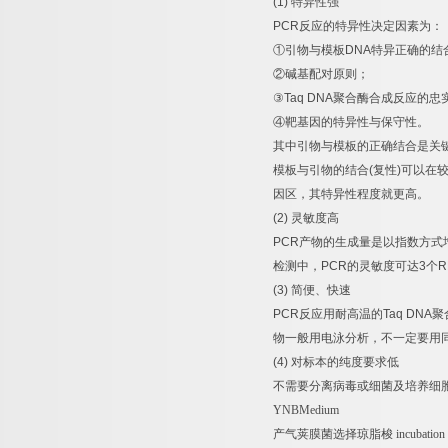
(1)
特异性强
PCR
反应的特异性决定因素为：
①
引物与模板
DNA
特异正确的结
②
碱基配对原则；
③
Taq DNA
聚合酶合成反应的忠
④
靶基因的特异性与保守性。
其中引物与模板的正确结合是关
模板与引物的结合
(
复性
)
可以在
因区，其特异性程度就更高。
(2)
灵敏度高
PCR
产物的生成量是以指数方式
检测中，
PCR
的灵敏度可达
3
个
R
(3)
简便、快速
PCR
反应用耐高温的
Taq DNA
聚
物一般用电泳分析，不一定要用
(4)
对标本的纯度要求低
不需要分离病毒或细菌及培养细
YNBMedium
产气荚膜菌选择琼脂梭
incubation