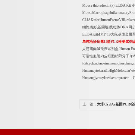
Mouse thioredoxin (x) ELISA Kit
MouseMacrophageInflammatoryProt
CLIAKitforHumanFactorVIII-relat
细胞
/
组织基因组
/
线粒体
DNA
同
ELISAKitMMP-10
大鼠基质金属
单纯疱疹病毒
II
型
PCR
检测试剂
人游离肉碱免疫试剂盒
Human Free
可溶性血管内皮细胞粘附分子
1(
Ratcyclicadenosinemonophosphat
HumancytokeratinHighMolecular
Humanglycosylatedserumprotein
，
G
上一篇：
大米CrylAc基因PC