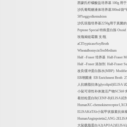
西蒙氏柠檬酸盐培养基
100g
用于
沙氏葡萄糖液体培养基
300ml/
袋
*
50%eggyolkemulsion
沙氏琼脂培养基
2250g
用于真菌的
Peptone Special
特殊蛋白胨
Oxoid 5
玫瑰褐链霉菌
支
/
瓶
aClTrypticaseSoyBroth
WheatalbomycinTestMedium
Half
–
Fraser
培养基
Half-Fraser 
Half
–
Fraser
添加剂
Half-Fraser S
改良缓冲蛋白胨水
(MBP) Modified
EB
增菌液
EB Enrichment Broth 
人抗糖脂抗体
(glycolipid)ELISA
试
小鼠可溶性补体激活产物
SC5b9
着丝粒蛋白
B(CENP-B)ELISA
试
HumanXC-chemokinereceptor1,X
ELISAKitTAb
小鼠甲状腺素抗体
HumanAngiopoietin2,ANG-2ELISA
大鼠载脂蛋白
A2(APOA2)ELISA