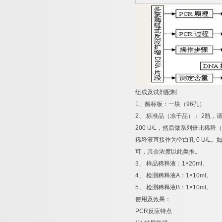
组成及试剂配制
:
1
、酶标板：一块（
96
孔）
2
、
标准品（冻干品）：
2
瓶，
200 U/L
，然后做系列倍比稀释（
稀释液直接作为空白孔
0 U/L
。
可，其余浓度以此类推。
3
、
样品稀释液：
1×20ml
。
4
、
检测稀释液
A
：
1×10ml
。
5
、
检测稀释液
B
：
1×10ml
。
使用及效果：
PCR
反应特点