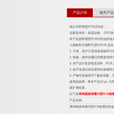
产品介绍
相关产品
我公司即用型
PCR
试剂盒：
运输及保存：低温运输、
-20
℃
保
本产品是即用型
PCR
试剂盒的改
入模板和引物即可进行
PCR
反应
1.
方便，用户只需准备模板和引
2.
快捷，操作步骤已经限度地简
3.
本产品
A
型含电泳染料，
PCR
4.
由于各成分的浓度和比例都经
5.
产物可直接用于
T
载体克隆，
使用及效果：将本产品
15 μL
与
查扩增结果。
以下是
单纯疱疹病毒
II
型
PCR
检
产品名称
单纯疱疹病毒
II
型
PCR
检测试剂