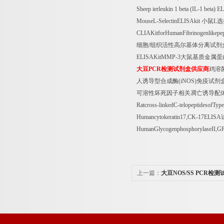
Sheep ierleukin 1 beta (IL-1 beta) 
MouseL-SelectinELISAkit
小鼠
L
选
CLIAKitforHumanFibrinogenlikepep
细胞
/
组织活性高尔基体分离试剂
ELISAKitMMP-3
大鼠基质金属蛋
大豆
PCR
检测试剂盒供应商
鸡溶
人诱导型合成酶
(iNOS)
免疫试剂
可溶性坏死因子相关凋亡诱导配
Ratcross-linkedC-telopeptidesofType
Humancytokeratin17,CK-17ELISA
HumanGlycogenphosphorylaseII,G
上一篇：
大豆NOS/SS PCR检