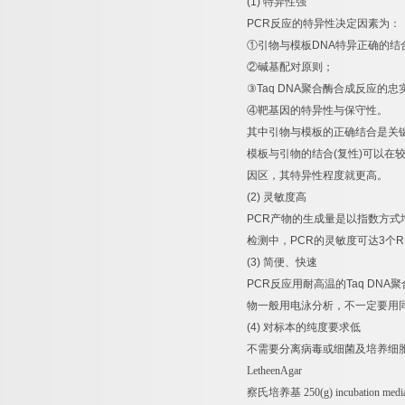
(1)
特异性强
PCR
反应的特异性决定因素为：
①
引物与模板
DNA
特异正确的结
②
碱基配对原则；
③
Taq DNA
聚合酶合成反应的忠
④
靶基因的特异性与保守性。
其中引物与模板的正确结合是关
模板与引物的结合
(
复性
)
可以在
因区，其特异性程度就更高。
(2)
灵敏度高
PCR
产物的生成量是以指数方式
检测中，
PCR
的灵敏度可达
3
个
R
(3)
简便、快速
PCR
反应用耐高温的
Taq DNA
聚
物一般用电泳分析，不一定要用
(4)
对标本的纯度要求低
不需要分离病毒或细菌及培养细
LetheenAgar
察氏培养基
250(g) incubation med