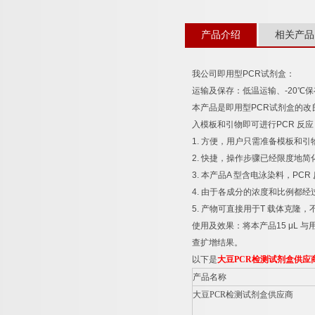
产品介绍
相关产品
我公司即用型
PCR
试剂盒：
运输及保存：低温运输、
-20
℃
保
本产品是即用型
PCR
试剂盒的改
入模板和引物即可进行
PCR
反应
1.
方便，用户只需准备模板和引
2.
快捷，操作步骤已经限度地简
3.
本产品
A
型含电泳染料，
PCR
4.
由于各成分的浓度和比例都经
5.
产物可直接用于
T
载体克隆，
使用及效果：将本产品
15 μL
与
查扩增结果。
以下是
大豆
PCR
检测试剂盒供应
产品名称
大豆
PCR
检测试剂盒供应商