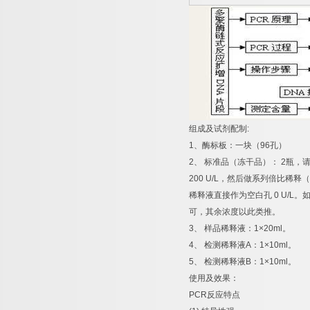
组成及试剂配制
:
1
、酶标板：一块（
96
孔）
2
、
标准品（冻干品）：
2
瓶，
200 U/L
，然后做系列倍比稀释（
稀释液直接作为空白孔
0 U/L
。
可，其余浓度以此类推。
3
、
样品稀释液：
1×20ml
。
4
、
检测稀释液
A
：
1×10ml
。
5
、
检测稀释液
B
：
1×10ml
。
使用及效果：
PCR
反应特点