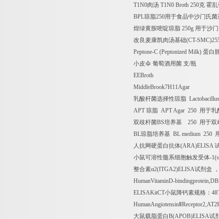
T1N0
肉汤
T1N0 Broth 250
克
霍乱
BPL
琼脂
250
用于食品中沙门氏菌
煌绿黄胺嘧啶琼脂
250g
用于沙门
改良麦康凯肉汤基础
(CT-SMC)25
Peptone-C (Peptonized Milk)
蛋白
小皮伞
葡萄酒用菌
支
/
瓶
EEBroth
MiddleBrook7H11Agar
乳酸杆菌选择性琼脂
Lactobacillu
APT
琼脂
APT Agar 250
用于乳
双歧杆菌
BS
培养基
250
用于双
BL
琼脂培养基
BL medium 250
人抗网硬蛋白抗体
(ARA)ELISA
小鼠可溶性髓系细胞触发受体
-1(
整合素α
2(ITGA2)ELISA
试剂盒
HumanVitaminD-bindingprotein,D
ELISAKitCT
小鼠降钙素规格：
48
HumanAngiotensin
Ⅱ
Receptor2,AT
大鼠载脂蛋白
B(APOB)ELISA
试