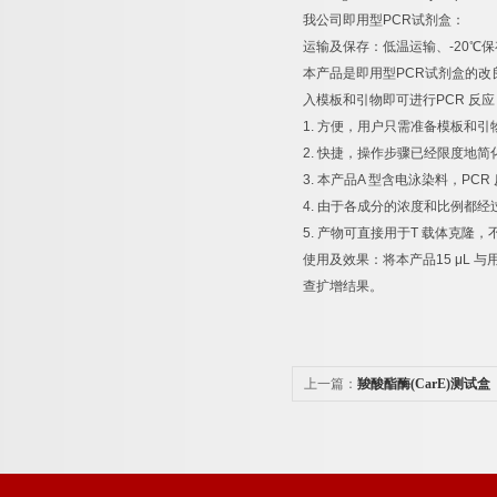
我公司即用型
PCR
试剂盒：
运输及保存：低温运输、
-20
℃
保
本产品是即用型
PCR
试剂盒的改
入模板和引物即可进行
PCR
反应
1.
方便，用户只需准备模板和引
2.
快捷，操作步骤已经限度地简
3.
本产品
A
型含电泳染料，
PCR
4.
由于各成分的浓度和比例都经
5.
产物可直接用于
T
载体克隆，
使用及效果：将本产品
15 μL
与
查扩增结果。
上一篇：
羧酸酯酶(CarE)测试盒