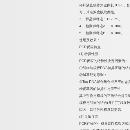
稀释液直接作为空白孔
0 U/L
。
可，其余浓度以此类推。
3
、
样品稀释液：
1×20ml
。
4
、
检测稀释液
A
：
1×10ml
。
5
、
检测稀释液
B
：
1×10ml
。
使用及效果：
PCR
反应特点
(1)
特异性强
PCR
反应的特异性决定因素为：
①
引物与模板
DNA
特异正确的结
②
碱基配对原则；
③
Taq DNA
聚合酶合成反应的忠
④
靶基因的特异性与保守性。
其中引物与模板的正确结合是关
模板与引物的结合
(
复性
)
可以在
因区，其特异性程度就更高。
(2)
灵敏度高
PCR
产物的生成量是以指数方式