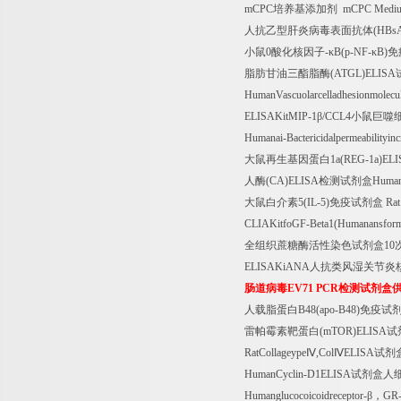
mCPC
培养基添加剂
mCPC Mediu
人抗乙型肝炎病毒表面抗体
(HBs
小鼠
0
酸化核因子
-
κ
B(p-NF-
κ
B)
免
脂肪甘油三酯脂酶
(ATGL)ELISA
HumanVascuolarcelladhesionmole
ELISAKitMIP-1
β
/CCL4
小鼠巨噬
Humanai-Bactericidalpermeabilityi
大鼠再生基因蛋白
1a(REG-1a)EL
人酶
(CA)ELISA
检测试剂盒
Human
大鼠白介素
5(IL-5)
免疫试剂盒
Rat
CLIAKitfoGF-Beta1(Humanansform
全组织蔗糖酶活性染色试剂盒
10
ELISAKiANA
人抗类风湿关节炎
肠道病毒
EV71 PCR
检测试剂盒
人载脂蛋白
B48(apo-B48)
免疫试
雷帕霉素靶蛋白
(mTOR)ELISA
试
RatCollageype
Ⅳ
,Col
Ⅳ
ELISA
试剂
HumanCyclin-D1ELISA
试剂盒人
Humanglucocoicoidreceptor-
β，
GR