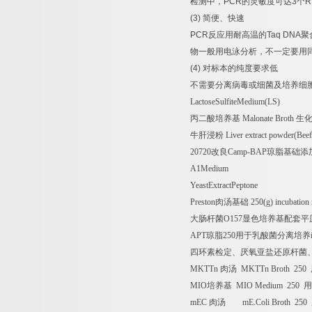
检测中，
PCR
的灵敏度可达
3
个
R
(3)
简便、快速
PCR
反应用耐高温的
Taq DNA
聚
物一般用电泳分析，不一定要用
(4)
对标本的纯度要求低
不需要分离病毒或细菌及培养细
LactoseSulfiteMedium(LS)
丙二酸培养基
Malonate Broth
生
牛肝浸粉
Liver extract powder(Beef
20720
改良
Camp-BAP
琼脂基础添
A1Medium
YeastExtractPeptone
Preston
肉汤基础
250(g) incubation
大肠杆菌
O157
显色培养基配套平
APT
琼脂
250
用于乳酸菌分离培养
四环素检定、厌氧亚盐还原杆菌
MKTTn
肉汤
MKTTn Broth 250
MIO
培养基
MIO Medium 250
用
mEC
肉汤
mE.Coli Broth 250