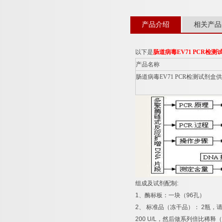
产品介绍
相关产品
以下是
肠道病毒
EV71 PCR
检测
产品名称
肠道病毒
EV71 PCR
检测试剂盒供
组成及试剂配制
:
1
、酶标板：一块（
96
孔）
2
、
标准品（冻干品）：
2
瓶，
200 U/L
，然后做系列倍比稀释（