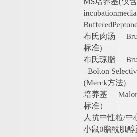
MS
培养基
(
仅
incubationmedi
BufferedPepton
布氏肉汤
Bruc
标准
)
布氏琼脂
Bruc
Bolton Selecti
(Merck
方法
)
培养基
Malona
标准）
人抗中性粒
/
中
小鼠
0
脂酰肌醇