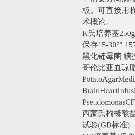
板。可直接用
术概论。
K
氏培养基
250g
保存
15-30
°
" 15
黑化链霉菌
糖
哥伦比亚血琼
PotatoAgarMed
BrainHeartInfus
PseudomonasCF
西蒙氏枸橼酸
试验
(GB
标准
)