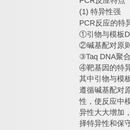
PCR
反应特点
(1)
特异性强
PCR
反应的特
①
引物与模板
D
②
碱基配对原
③
Taq DNA
聚
④
靶基因的特
其中引物与模
遵循碱基配对
性，使反应中
异性大大增加
择特异性和保