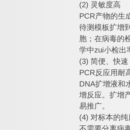
(2)
灵敏度高
PCR
产物的生
待测模板扩增
胞；在病毒的
学中
zui
小检出
(3)
简便、快速
PCR
反应用耐
DNA
扩增液和
增反应。扩增
易推广。
(4)
对标本的纯
不需要分离病