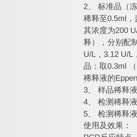
2
、
标准品（
稀释至
0.5ml
，
其浓度为
200 U
释），分别配
U/L
，
3.12 U/L
品：取
0.3ml
（
稀释液的
Eppen
3
、
样品稀释
4
、
检测稀释
5
、
检测稀释
使用及效果：