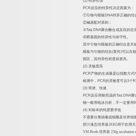
(1)
特异性强
PCR
反应的特异性决定因素为：
①
引物与模板
DNA
特异正确的结
②
碱基配对原则；
③
Taq DNA
聚合酶合成反应的忠
④
靶基因的特异性与保守性。
其中引物与模板的正确结合是关
模板与引物的结合
(
复性
)
可以在
因区，其特异性程度就更高。
(2)
灵敏度高
PCR
产物的生成量是以指数方式
检测中，
PCR
的灵敏度可达
3
个
R
(3)
简便、快速
PCR
反应用耐高温的
Taq DNA
聚
物一般用电泳分析，不一定要用
(4)
对标本的纯度要求低
不需要分离病毒或细菌及培养细
胆汁液态培养基
28365
用于饮用天
YM Broth
培养基
250g incubation