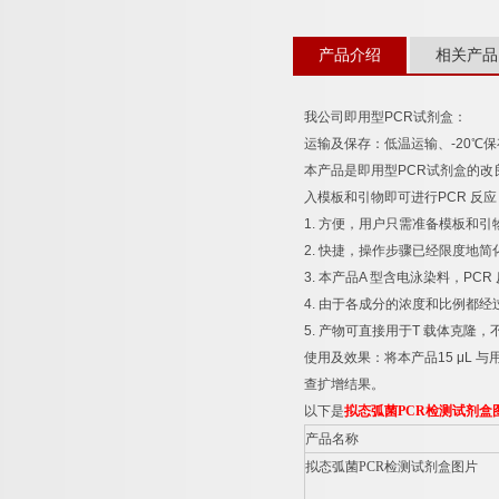
产品介绍
相关产品
我公司即用型
PCR
试剂盒：
运输及保存：低温运输、
-20
℃
保
本产品是即用型
PCR
试剂盒的改
入模板和引物即可进行
PCR
反应
1.
方便，用户只需准备模板和引
2.
快捷，操作步骤已经限度地简
3.
本产品
A
型含电泳染料，
PCR
4.
由于各成分的浓度和比例都经
5.
产物可直接用于
T
载体克隆，
使用及效果：将本产品
15 μL
与
查扩增结果。
以下是
拟态弧菌
PCR
检测试剂盒
产品名称
拟态弧菌
PCR
检测试剂盒图片