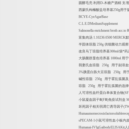
圆酵毛壳
利用
D-
木糖产酒精
支
/
西蒙氏枸橼酸盐培养基
250g
用于
BCYE-CyeAgarBase
C.L.E.DMediumSupplement
Salmonella enrichment broth acc.
富集肉汤
1.10236.0500 MERCK
默
半固体琼脂
250g
供细菌动力观察
改良马丁琼脂培养基
300ml/
袋
*
药
大肠菌群显色培养基
1000ml
用于
我妻氏血琼脂
250g
用于副溶血
3%
胰蛋白胨大豆琼脂
250g
用
碱性琼脂
250g
用于霍乱弧菌及
琼脂
250g
用于霍乱弧菌的选择
人可溶性血纤蛋白单体复合物
(S
小鼠凝血因子Ⅲ
(F
Ⅲ
)
免疫试剂盒
Mo
坏死因子相关弱凋亡诱导因子
(T
Humaumornecrosisfactorsolublerece
sPECAM-1
小鼠可溶性血小板内
Humanai-IVIgGaibodyELISAKit
人