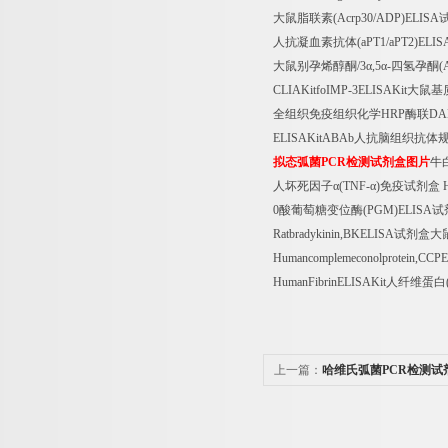
大鼠脂联素
(Acrp30/ADP)ELISA
人抗凝血素抗体
(aPT1/aPT2)ELIS
大鼠别孕烯醇酮
/3
α
,5
α
-
四氢孕酮
(
CLIAKitfoIMP-3ELISAKit
大鼠基
全组织免疫组织化学
HRP
酶联
DA
ELISAKitABAb
人抗脑组织抗体
拟态弧菌
PCR
检测试剂盒图片
牛
人坏死因子α
(TNF-
α
)
免疫试剂盒
H
0
酸葡萄糖变位酶
(PGM)ELISA
试
Ratbradykinin,BKELISA
试剂盒大
Humancomplemeconolprotein,CCP
HumanFibrinELISAKit
人纤维蛋白
上一篇：
哈维氏弧菌PCR检测试