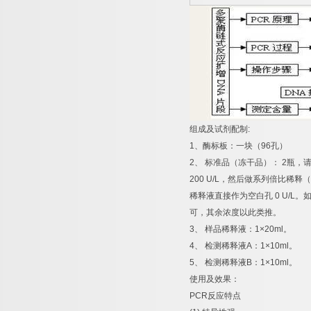
组成及试剂配制
:
1
、酶标板：一块（
96
孔）
2
、
标准品（冻干品）：
2
瓶，
200 U/L
，然后做系列倍比稀释（
稀释液直接作为空白孔
0 U/L
。
可，其余浓度以此类推。
3
、
样品稀释液：
1×20ml
。
4
、
检测稀释液
A
：
1×10ml
。
5
、
检测稀释液
B
：
1×10ml
。
使用及效果：
PCR
反应特点