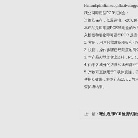
HumanEpithelialneuophilactivatin
我公司即用型
PCR
试剂盒：
运输及保存：低温运输、
-20
℃
保
本产品是即用型
PCR
试剂盒的改
入模板和引物即可进行
PCR
反应
1.
方便，用户只需准备模板和引
2.
快捷，操作步骤已经限度地简
3.
本产品
A
型含电泳染料，
PCR
4.
由于各成分的浓度和比例都经
5.
产物可直接用于
T
载体克隆，
使用及效果：将本产品
15 μL
与
查扩增结果。
上一篇：
鞭虫通用PCR检测试剂