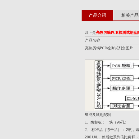
产品介绍
相关产品
以下是
亮热厉螨
PCR
检测试剂盒
产品名称
亮热厉螨
PCR
检测试剂盒图片
组成及试剂配制
:
1
、酶标板：一块（
96
孔）
2
、
标准品（冻干品）：
2
瓶，
200 U/L
，然后做系列倍比稀释（