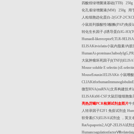
四酸煌绿增菌液基础
(TTB) 250
化孔雀绿增菌液
(MM) 250g
用
人粒细胞趋化蛋白
-2(GCP-2/CXC
小鼠前列腺酸性
0
酸酶
(PAP)
免疫
转化生长因子
-
β诱导蛋白
IG-H3(
Humaoll-likereceptor9,TLR-9ELISA
ELISAKitvisfatin
小鼠内脂素
/
内脏
HumanAi-proteinase3aibodyIgG,P
大鼠肿瘤坏死因子β
(TNF
β
)ELISA
Mouse soluble E selectin (sE-select
MouseEotaxin1ELISAKit
小鼠嗜酸
CLIAKitforhumanImmunoglobulinE
微型
RNA(miRNA)
文库构建技术
ELISAKitM-CSF
大鼠巨噬细胞集
亮热厉螨
PCR
检测试剂盒图片
牛
人转录因子
E2F1
免疫试剂盒
Huma
软骨素
(CS)ELISA
试剂盒
，英文
RatAquaporin2,AQP-2ELISA
试剂
Humancoagulationfactor
Ⅷ
relatedai