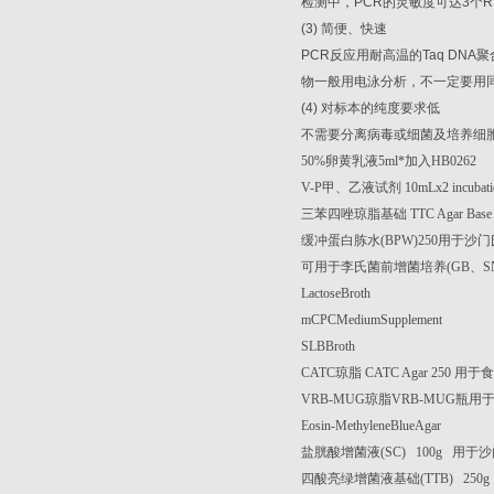
检测中，
PCR
的灵敏度可达
3
个
R
(3)
简便、快速
PCR
反应用耐高温的
Taq DNA
聚
物一般用电泳分析，不一定要用
(4)
对标本的纯度要求低
不需要分离病毒或细菌及培养细
50%
卵黄乳液
5ml*
加入
HB0262
V-P
甲、乙液试剂
10mLx2 incubati
三苯四唑琼脂基础
TTC Agar Base
缓冲蛋白胨水
(BPW)250
用于沙门
可用于李氏菌前增菌培养
(GB
、
S
LactoseBroth
mCPCMediumSupplement
SLBBroth
CATC
琼脂
CATC Agar 250
用于食
VRB-MUG
琼脂
VRB-MUG
瓶用
Eosin-MethyleneBlueAgar
盐胱酸增菌液
(SC) 100g
用于沙
四酸亮绿增菌液基础
(TTB) 250