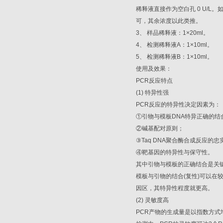
稀释液直接作为空白孔
0 U/L
。
可，其余浓度以此类推。
3
、
样品稀释液：
1×20ml
。
4
、
检测稀释液
A
：
1×10ml
。
5
、
检测稀释液
B
：
1×10ml
。
使用及效果：
PCR
反应特点
(1)
特异性强
PCR
反应的特异性决定因素为：
①
引物与模板
DNA
特异正确的结
②
碱基配对原则；
③
Taq DNA
聚合酶合成反应的忠
④
靶基因的特异性与保守性。
其中引物与模板的正确结合是关
模板与引物的结合
(
复性
)
可以在
因区，其特异性程度就更高。
(2)
灵敏度高
PCR
产物的生成量是以指数方式