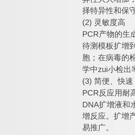
择特异性和保
(2)
灵敏度高
PCR
产物的生
待测模板扩增
胞；在病毒的
学中
zui
小检出
(3)
简便、快速
PCR
反应用耐
DNA
扩增液和
增反应。扩增
易推广。