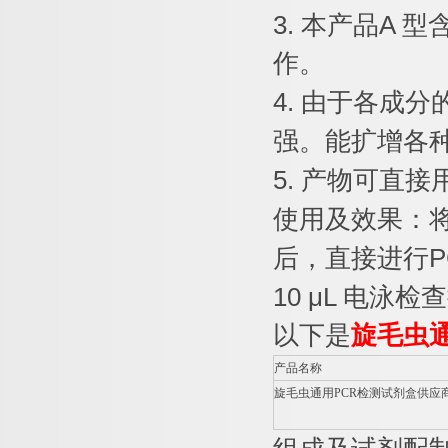
3.
本产品
A
型
作。
4.
由于各成分
强。能扩增各
5.
产物可直接
使用及效果：
后，直接进行
P
10 μL
电泳检查
以下是
旋毛虫
产品名称
旋毛虫通用
PCR
检测试剂盒供应