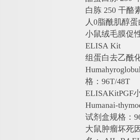
白胨
250
干酪
人
0
脂酰肌醇蛋
小鼠绒毛膜促
ELISA Kit
组蛋白去乙酰
Humahyroglobu
格：
96T/48T
ELISAKitPGF
Humanai-thymo
试剂盒规格：
9
大鼠肿瘤坏死