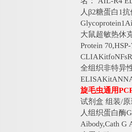
名：
AIL-R4 EL
人β
2
糖蛋白
1
抗
Glycoprotein1A
大鼠超敏热休
Protein 70,HSP
CLIAKitfoNFsR
全组织非特异
ELISAKitANNA
旋毛虫通用
PC
试剂盒
组装
/
原
人组织蛋白酶
G
Aibody,Cath G 