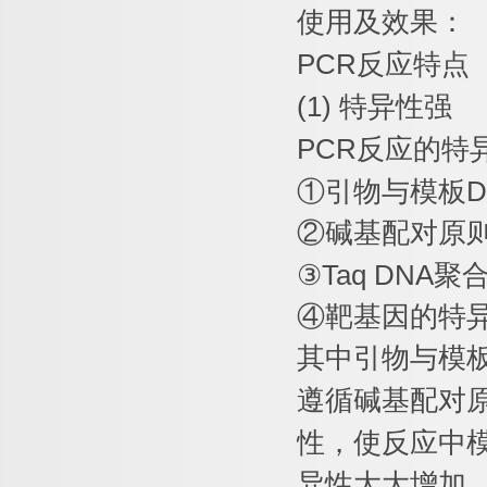
使用及效果：
PCR
反应特点
(1)
特异性强
PCR
反应的特
①
引物与模板
D
②
碱基配对原
③
Taq DNA
聚
④
靶基因的特
其中引物与模
遵循碱基配对
性，使反应中
异性大大增加