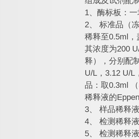
组成及试剂配
1
、酶标板：一
2
、
标准品（
稀释至
0.5ml
，
其浓度为
200 U
释），分别配
U/L
，
3.12 U/L
品：取
0.3ml
（
稀释液的
Eppen
3
、
样品稀释
4
、
检测稀释
5
、
检测稀释