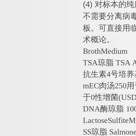
(4)
对标本的纯
不需要分离病
板。可直接用
术概论。
BrothMedium
TSA
琼脂
TSA 
抗生素
4
号培养
mEC
肉汤
250
用
于
0
性增菌
(USD
DNA
酶琼脂
10
LactoseSulfite
SS
琼脂
Salmonel