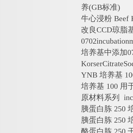
养
(GB
标准
)
牛心浸粉
Beef H
改良
CCD
琼脂
0702incubation
培养基中添加
0
KorserCitrateS
YNB
培养基
1
培养基
100
用
原材料系列
inc
胰蛋白胨
250
胰蛋白胨
250
酪蛋白胨
250