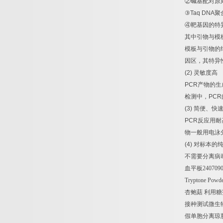
②
碱基配对原
③
Taq DNA
聚
④
靶基因的特
其中引物与模
模板与引物的
因区，其特异
(2)
灵敏度高
PCR
产物的生
检测中，
PCR
(3)
简便、快
PCR
反应用耐
物一般用电泳
(4)
对标本的
不需要分离病
血平板
240709
Tryptone Powde
杏鲍菇
利用糖
接种测试微生
假单胞分离琼