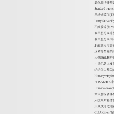
氧化胺培养基
Standard nutrie
三糖铁琼脂
(TS
LaurylSulfateTr
乙酰胺琼脂
25
假单胞分离琼
假单胞分离肉
肌醇测定培养
溴紫葡萄糖肉
人
0
酯酰肌醇
小鼠色素上皮
组织蛋白酶
G(
Humahymidylat
ELISAKitFK
小
Humanai-toxop
大鼠肿瘤转移
人抗高尔基体
大鼠成纤维细
CLIAKitfon-T(