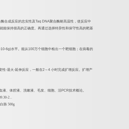
合酶合成反应的忠实性及
Taq DNA
聚合酶耐高温性，使反应中
就能保持很高的正确度。再通过选择特异性和保守性高的靶基
=10-6g)
水平。能从
100
万个细胞中检出一个靶细胞；在病毒的
变性
-
退火
-
延伸反应，一般在
2
～
4
小时完成扩增反应。扩增产
血液、体腔液、洗嗽液、毛发、细胞、活
PCR
技术概论。
.30-2...
白胨
500g