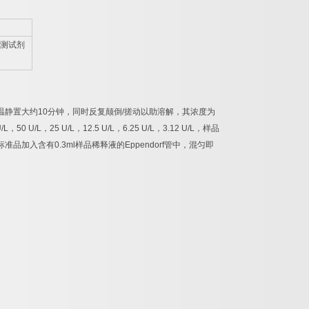
测试剂
温静置大约
10
分钟，同时反复颠倒
/
搓动以助溶解，其浓度为
/L
，
50 U/L
，
25 U/L
，
12.5 U/L
，
6.25 U/L
，
3.12 U/L
，样品
标准品加入含有
0.3ml
样品稀释液的
Eppendorf
管中，混匀即