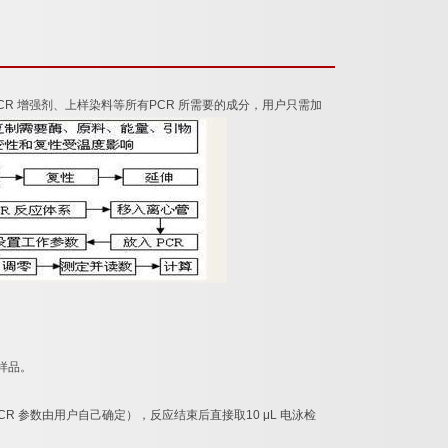
CR
增强剂、上样染料等所有
PCR
所需要的成分，用户只需加
样品。
CR
参数由用户自己确定），反应结束后直接取
10 μL
电泳检