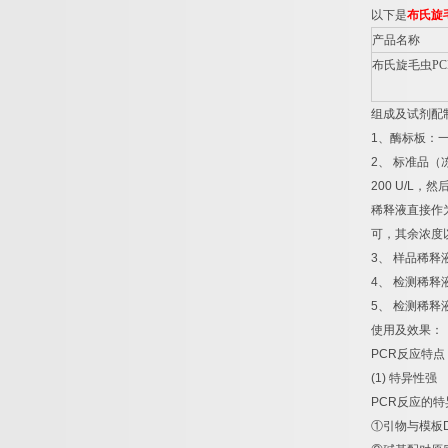
以下是
布氏旋
产品名称
布氏旋毛虫
PC
组成及试剂配
1
、酶标板：
2
、
标准品（
200 U/L
，然
稀释液直接作
可，其余浓度
3
、
样品稀释
4
、
检测稀释
5
、
检测稀释
使用及效果：
PCR
反应特点
(1)
特异性强
PCR
反应的特
①
引物与模板