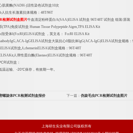
心肌黄酶
(NADH-)
活性染色试剂盒
10
次
b
人抗生长激素抗体规格：
48T/96T
R
检测试剂盒图片
牛血清淀粉样蛋白
A(SAA)ELISA
试剂盒
96T/48T
试剂盒
组装
/
原装
原
(TPA)
免疫试剂盒
Human Tissue Polypeptide Aigen,TPA ELISA Kit
c
段受体Ⅰ
(Fc
ε
R
Ⅰ
)ELISA
试剂盒
，英文名：
Fc
ε
R
Ⅰ
ELISA Kit
ipinaibodyIgG,ACA-IgGELISA
试剂盒大鼠抗心
0
脂抗体
IgG(ACA-IgG)ELISA
试剂盒规格：
nELISA
试剂盒人
chemerinELISA
试剂盒规格：
96T/48T
ELISAKit
人弹性蛋白酶
(Elastase)ELISA
试剂盒规格：
96T/48T
PCR
试剂盒：
低温运输、
-20
℃
保存，有效期一年。
密螺旋体PCR检测试剂盒报价
下一篇：
伪旋毛虫PCR检测试剂盒图片
上海研生实业有限公司版权所有