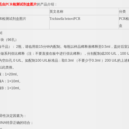
毛虫
PCR
检测试剂盒图片
的产品介绍：
英文名称
分类
R
检测试剂盒图片
Trichinella britoviPCR
PCR
检
盒
制
:
一块（
96
孔）
冻干品）：
2
瓶，请临用前
15
分钟内配制。每瓶以样品稀释液稀释至
0.5ml
，盖好后室
后做系列倍比稀释（注：不要直接在板中进行倍比稀释），分别配制成
200 U/L
，
100 U
为空白孔
0 U/L
。如配制
100 U/L
标准品：取
0.3ml
（不要少于
0.3ml
）
200 U/L
的上述
以此类推。
液：
1×20ml
。
液
A
：
1×10ml
。
液
B
：
1×10ml
。
异性决定因素为：
DNA
特异正确的结合；