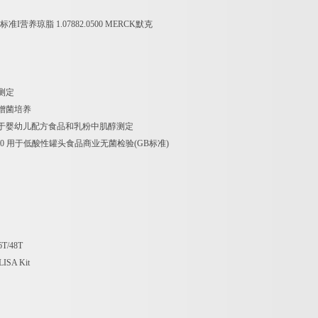
标准
I
营养琼脂
1.07882.0500 MERCK
默克
测定
增菌培养
于婴幼儿配方食品和乳粉中肌醇测定
50
用于低酸性罐头食品商业无菌检验
(GB
标准
)
6T/48T
LISA Kit