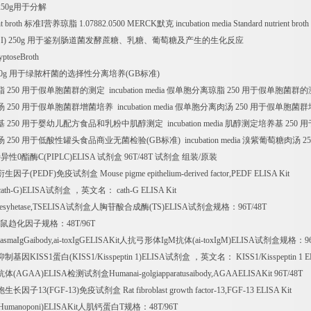
250g
用于分解
nt broth
标准
I
营养琼脂
1.07882.0500 MERCK
默克
incubation media Standard nutrient broth
I) 250g
用于鉴别肠道菌发酵蔗糖、乳糖、葡萄糖及产生的生化反应
yptoseBroth
0g
用于绿脓杆菌的选择性分离培养
(GB
标准
)
脂
250
用于假单胞菌群的测定
incubation media
假单胞分离琼脂
250
用于假单胞菌群的
汤
250
用于假单胞菌群增菌培养
incubation media
假单胞分离肉汤
250
用于假单胞菌群
基
250
用于婴幼儿配方食品和乳粉中肌醇测定
incubation media
肌醇测定培养基
250
用
汤
250
用于低酸性罐头食品商业无菌检验
(GB
标准
) incubation media
溴紫葡萄糖肉汤
2
特异性
0
酯酶
C(PIPLC)ELISA
试剂盒
96T/48T
试剂盒
组装
/
原装
衍生因子
(PEDF)
免疫试剂盒
Mouse pigme epithelium-derived factor,PEDF ELISA Kit
cath-G)ELISA
试剂盒
，英文名：
cath-G ELISA Kit
esyhetase,TSELISA
试剂盒人胸苷酸合成酶
(TS)ELISA
试剂盒规格：
96T/48T
鼠趋化因子规格：
48T/96T
lasmaIgGaibody,ai-toxIgGELISAKit
人抗弓形体
IgM
抗体
(ai-toxIgM)ELISA
试剂盒规格：
9
抑制基因
KISS1
蛋白
(KISS1/Kisspeptin 1)ELISA
试剂盒
，英文名：
KISS1/Kisspeptin 1 E
抗体
(AGAA)ELISA
检测试剂盒
Humanai-golgiapparatusaibody,AGAAELISAKit 96T/48T
胞生长因子
13(FGF-13)
免疫试剂盒
Rat fibroblast growth factor-13,FGF-13 ELISA Kit
Humanoponi)ELISAKit
人肌钙蛋白
T
规格：
48T/96T