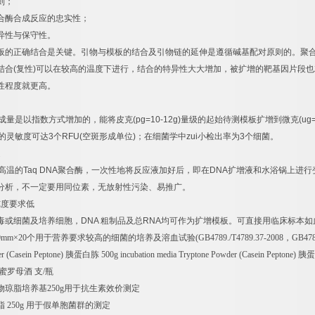
则；
合酶合成反应的忠实性；
异性与保守性。
板的正确结合是关键。引物与模板的结合及引物链的延伸是遵循碱基配对原则的。聚
结合
(
复性
)
可以在较高的温度下进行，结合的特异性大大增加，被扩增的靶基因片段也
性程度就更高。
成量是以指数方式增加的，能将皮克
(pg=10-12g)
量级的起始待测模板扩增到微克
(ug
的灵敏度可达
3
个
RFU(
空斑形成单位
)
；在细菌学中
zui
小检出率为
3
个细菌。
速
高温的
Taq DNA
聚合酶，一次性地将反应液加好后，即在
DNA
扩增液和水浴锅上进行
分析，不一定要用同位素，无放射性污染、易推广。
纯度要求低
毒或细菌及培养细胞，
DNA
粗制品及总
RNA
均可作为扩增模板。可直接用临床标本如
0mm
×
20
个用于营养要求较高的细菌的培养及溶血试验
(GB4789./T4789.37-2008
，
GB4789
r (Casein Peptone)
胰蛋白胨
500g incubation media Tryptone Powder (Casein Peptone)
胰蛋
蜜罗母酒
支
/
瓶
物琼脂培养基
250g
用于抗生素效价测定
脂
250g
用于假单胞菌群的测定