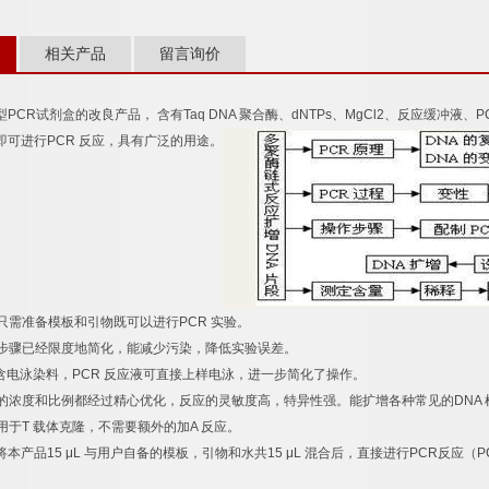
相关产品
留言询价
型
PCR
试剂盒的改良产品，
含有
Taq DNA
聚合酶、
dNTPs
、
MgCl2
、反应缓冲液、
P
即可进行
PCR
反应，具有广泛的用途。
只需准备模板和引物既可以进行
PCR
实验。
步骤已经限度地简化，能减少污染，降低实验误差。
含电泳染料，
PCR
反应液可直接上样电泳，进一步简化了操作。
的浓度和比例都经过精心优化，反应的灵敏度高，特异性强。能扩增各种常见的
DNA
用于
T
载体克隆，不需要额外的加
A
反应。
将本产品
15 μL
与用户自备的模板，引物和水共
15 μL
混合后，直接进行
PCR
反应（
P