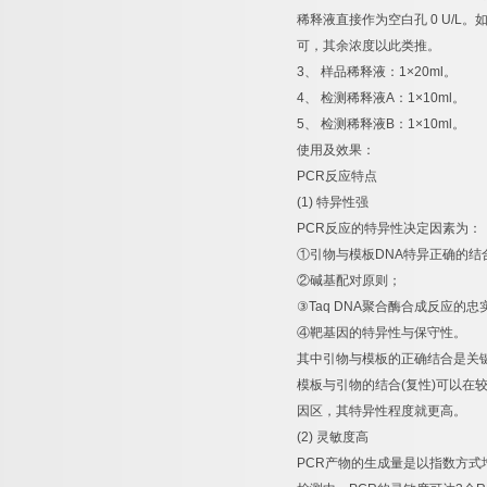
稀释液直接作为空白孔
0 U/L
。
可，其余浓度以此类推。
3
、
样品稀释液：
1×20ml
。
4
、
检测稀释液
A
：
1×10ml
。
5
、
检测稀释液
B
：
1×10ml
。
使用及效果：
PCR
反应特点
(1)
特异性强
PCR
反应的特异性决定因素为：
①
引物与模板
DNA
特异正确的结
②
碱基配对原则；
③
Taq DNA
聚合酶合成反应的忠
④
靶基因的特异性与保守性。
其中引物与模板的正确结合是关
模板与引物的结合
(
复性
)
可以在
因区，其特异性程度就更高。
(2)
灵敏度高
PCR
产物的生成量是以指数方式