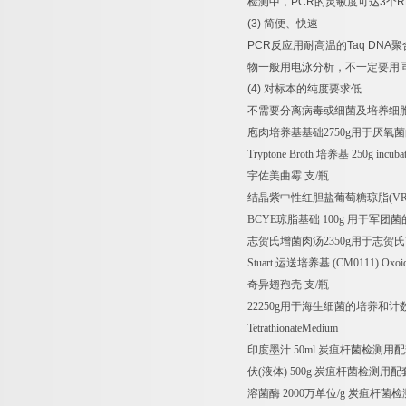
检测中，
PCR
的灵敏度可达
3
个
R
(3)
简便、快速
PCR
反应用耐高温的
Taq DNA
聚
物一般用电泳分析，不一定要用
(4)
对标本的纯度要求低
不需要分离病毒或细菌及培养细
庖肉培养基基础
2750g
用于厌氧菌
Tryptone Broth
培养基
250g incubat
宇佐美曲霉
支
/
瓶
结晶紫中性红胆盐葡萄糖琼脂
(V
BCYE
琼脂基础
100g
用于军团菌
志贺氏增菌肉汤
2350g
用于志贺氏
Stuart
运送培养基
(CM0111) Oxoid 
奇异翅孢壳
支
/
瓶
22250g
用于海生细菌的培养和计
TetrathionateMedium
印度墨汁
50ml
炭疽杆菌检测用配
伏
(
液体
) 500g
炭疽杆菌检测用配
溶菌酶
2000
万单位
/g
炭疽杆菌检