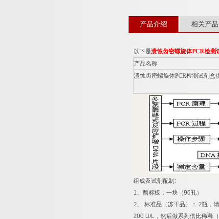
产品介绍
相关产品
以下是
溃蚀齿密螺旋体
PCR
检测
产品名称
溃蚀齿密螺旋体
PCR
检测试剂盒
组成及试剂配制
:
1
、酶标板：一块（
96
孔）
2
、
标准品（冻干品）：
2
瓶，
200 U/L
，然后做系列倍比稀释（