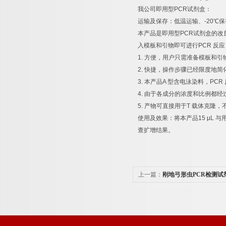
我公司即用型
PCR
试剂盒：
运输及保存：低温运输、
-20
℃
保
本产品是即用型
PCR
试剂盒的改
入模板和引物即可进行
PCR
反应
1.
方便，用户只需准备模板和引
2.
快捷，操作步骤已经限度地简
3.
本产品
A
型含电泳染料，
PCR
4.
由于各成分的浓度和比例都经
5.
产物可直接用于
T
载体克隆，
使用及效果：将本产品
15 μL
与
查扩增结果。
上一篇：
刚地弓形虫PCR检测试