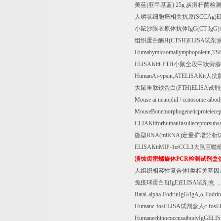
美蓝
(
亚甲基蓝
) 25g
炭疽杆菌检
人鳞状细胞癌相关抗原
(SCCAg)E
小鼠沙眼衣原体抗体
IgG(CT IgG)
组织蛋白酶
H(CTSH)ELISA
试剂
Humahymicsomallymphopoietin,T
ELISAKiti-PTH
小鼠全段甲状旁腺
HumanAi-ypsin,ATELISAKit
人抗
大鼠重肽铁蛋白
(FTH)ELISA
试剂
Mouse ai neuophil / cenosome aib
MouseBonemorphogeneticproteie
CLIAKitforhumanInsulieceptorsubs
微型
RNA(miRNA)
定量扩增分析
ELISAKitMIP-1
α
/CCL3
大鼠巨噬
溃蚀齿密螺旋体
PCR
检测试剂盒
人组织相容性复合体Ⅰ类相关基因
免疫球蛋白
E(IgE)ELISA
试剂盒
Ratai-alpha-FodrinIgG/IgA,
α
-Fodri
Humanc-fosELISA
试剂盒人
c-fos
HumanechinococcusaibodyIgGELIS