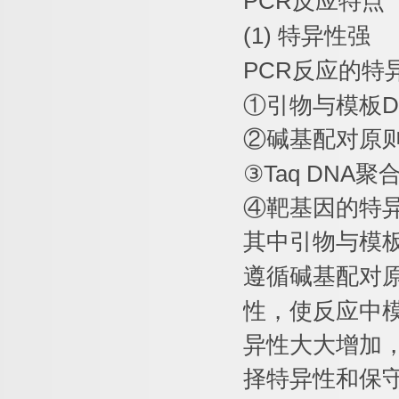
PCR
反应特点
(1)
特异性强
PCR
反应的特
①
引物与模板
D
②
碱基配对原
③
Taq DNA
聚
④
靶基因的特
其中引物与模
遵循碱基配对
性，使反应中
异性大大增加
择特异性和保