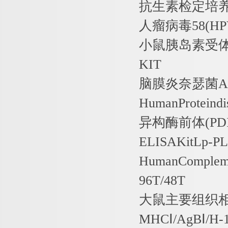
抗生素检定培
人瘤病毒
58(HP
小鼠胰岛素受体
KIT
脑膜炎奈瑟菌
A
HumanProteindi
异构酶前体
(PD
ELISAKitLp-P
HumanComplem
96T/48T
大鼠主要组织相
MHC
Ⅰ
/AgB
Ⅰ
/H-