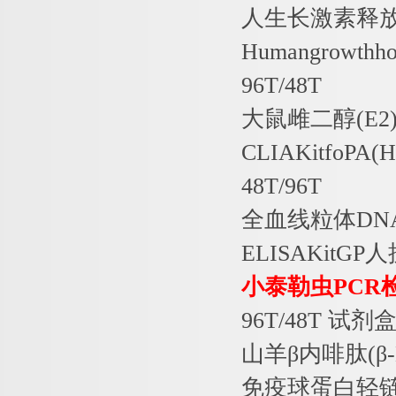
人生长激素释
Humangrowthhor
96T/48T
大鼠雌二醇
(E2
CLIAKitfoPA(H
48T/96T
全血线粒体
DN
ELISAKitGP
人
小泰勒虫
PCR
96T/48T
试剂
山羊β内啡肽
(
β
免疫球蛋白轻