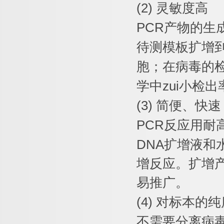
(2)
灵敏度高
PCR
产物的生
待测模板扩增
胞；在病毒的
学中
zui
小检出
(3)
简便、快速
PCR
反应用耐
DNA
扩增液和
增反应。扩增
易推广。
(4)
对标本的纯
不需要分离病