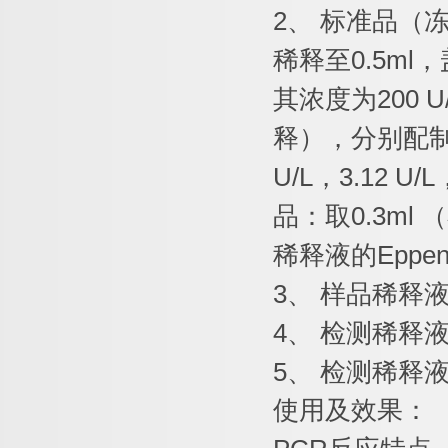
2
、
标准品（
稀释至
0.5ml
，
其浓度为
200 U
释），分别配
U/L
，
3.12 U/L
品：取
0.3ml
（
稀释液的
Eppen
3
、
样品稀释
4
、
检测稀释
5
、
检测稀释
使用及效果：