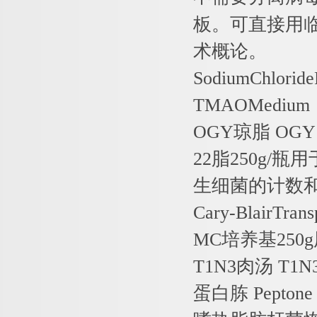
板。可直接用
术概论。
SodiumChloride
TMAOMedium
OGY
琼脂
OGY 
22
脂
250g/
瓶用
生细菌的计数
Cary-BlairTran
MC
培养基
250g
T1N3
肉汤
T1N3
蛋白胨
Peptone