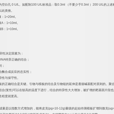
为空白孔
0 U/L
。如配制
100 U/L
标准品：取
0.3ml
（不要少于
0.3ml
）
200 U/L
的上述
以此类推。
液：
1×20ml
。
液
A
：
1×10ml
。
液
B
：
1×10ml
。
异性决定因素为：
DNA
特异正确的结合；
则；
合酶合成反应的忠实性；
异性与保守性。
板的正确结合是关键。引物与模板的结合及引物链的延伸是遵循碱基配对原则的。聚
结合
(
复性
)
可以在较高的温度下进行，结合的特异性大大增加，被扩增的靶基因片段也
性程度就更高。
成量是以指数方式增加的，能将皮克
(pg=10-12g)
量级的起始待测模板扩增到微克
(ug