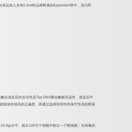
标准品加入含有
0.3ml
样品稀释液的
Eppendorf
管中，混匀即
合酶合成反应的忠实性及
Taq DNA
聚合酶耐高温性，使反应中
就能保持很高的正确度。再通过选择特异性和保守性高的靶基
=10-6g)
水平。能从
100
万个细胞中检出一个靶细胞；在病毒的