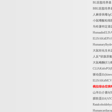
BL
琼脂培养基
BBL
琼脂培养
人麻疹病毒
Ig
小鼠嗜酸粒细
马铃薯特定基
HumaalinELIS
ELISAKitEPI
Humanarylhydr
大鼠转化生长
人反*状腺原
大鼠雌酮
(E1)
CLIAKitfoPO(R
驱动蛋白
(kines
ELISAKitMCV
桃拉综合症病
山羊白介素
6(I
膜联蛋白Ⅰ
(AN
Ratalcoholdeh
Humancardiaco