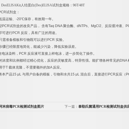
，
DesELISAKit
人结蛋白
(Des)ELISA
试剂盒规格：
96T/48T
PCR
试剂盒：
低温运输、
-20
℃
保存，有效期一年。
型
PCR
试剂盒的改良产品，
含有
Taq DNA
聚合酶、
dNTPs
、
MgCl2
、反应缓冲液、
P
即可进行
PCR
反应，具有广泛的用途。
只需准备模板和引物既可以进行
PCR
实验。
步骤已经限度地简化，能减少污染，降低实验误差。
含电泳染料，
PCR
反应液可直接上样电泳，进一步简化了操作。
的浓度和比例都经过精心优化，反应的灵敏度高，特异性强。能扩增各种常见的
DNA
用于
T
载体克隆，不需要额外的加
A
反应。
将本产品
15 μL
与用户自备的模板，引物和水共
15 μL
混合后，直接进行
PCR
反应（
P
阿米病毒PCR检测试剂盒图片
下一篇：
泰勒氏菌通用PCR检测试剂盒供