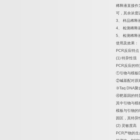
稀释液直接作
可，其余浓度
3
、
样品稀释
4
、
检测稀释
5
、
检测稀释
使用及效果：
PCR
反应特点
(1)
特异性强
PCR
反应的特
①
引物与模板
②
碱基配对原
③
Taq DNA
聚
④
靶基因的特
其中引物与模
模板与引物的
因区，其特异
(2)
灵敏度高
PCR
产物的生