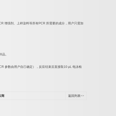
CR
增强剂、上样染料等所有
PCR
所需要的成分，用户只需加
样品。
CR
参数由用户自己确定），反应结束后直接取
10 μL
电泳检
应商
返回列表>>