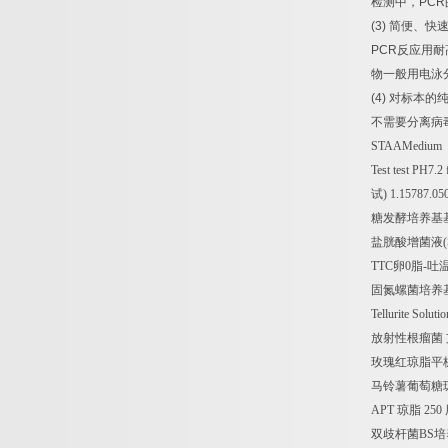
检测中，
PCR
(3)
简便、快
PCR
反应用耐
物一般用电泳
(4)
对标本的
不需要分离病
STAAMedium
Test test PH7.2 f
试
) 1.15787.
糖发酵培养基
盐胱酸增菌液
TTC
卵
0
脂
-
吐
固氮螺菌培养
Tellurite Soluti
放射性根瘤菌
玫瑰红琼脂平
马铃薯葡萄糖
APT
琼脂
250
双歧杆菌
BS
培