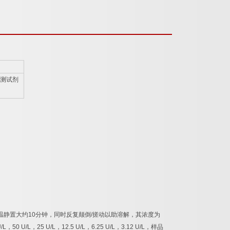
测试剂
温静置大约
10
分钟，同时反复颠倒
/
搓动以助溶解，其浓度为
/L
，
50 U/L
，
25 U/L
，
12.5 U/L
，
6.25 U/L
，
3.12 U/L
，样品