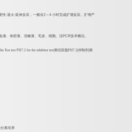
变性
-
退火
-
延伸反应，一般在
2
～
4
小时完成扩增反应。扩增产
血液、体腔液、洗嗽液、毛发、细胞、活
PCR
技术概论。
a Test test PH7.2 for the inhibitor test
测试琼脂
PH7.2(
抑制剂测
菌分离培养