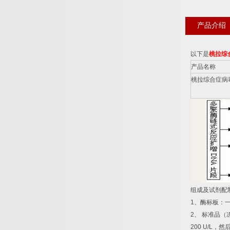
产品介绍
以下是
桃拉综
产品名称
桃拉综合症病
组成及试剂配
1
、酶标板：
2
、
标准品（
200 U/L
，然