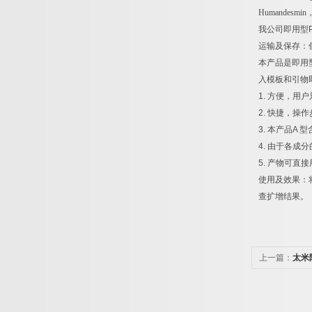
Humandesmin
我公司即用型
运输及保存：
本产品是即用
入模板和引物
1.
方便，用户
2.
快捷，操作
3.
本产品
A
型
4.
由于各成分
5.
产物可直接
使用及效果：
查扩增结果。
上一篇：
太米