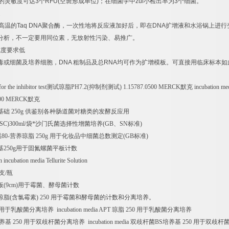
的灵敏度可达
3
个
RFU(
空斑形成单位
)
；在细菌学中
zui
小检出率为
3
个细菌。
速
高温的
Taq DNA
聚合酶，一次性地将反应液加好后，即在
DNA
扩增液和水浴锅上进行
分析，不一定要用同位素，无放射性污染、易推广。
纯度要求低
毒或细菌及培养细胞，
DNA
粗制品及总
RNA
均可作为扩增模板。可直接用临床标本如
or the inhibitor test
测试琼脂
PH7.2(
抑制剂测试
) 1.15787.0500 MERCK
默克
incubation medi
0500 MERCK
默克
基础
250g
供鉴别各种肠道菌对糖类的发酵反应用
(SC)300ml/
袋
*
沙门氏菌选择性增菌培养
(GB
、
SN
标准
)
温
80-
营养琼脂
250g
用于化妆品中细菌总数测定
(GB
标准
)
基
250g
用于固氮螺菌平板计数
on incubation media Tellurite Solution
支
/
瓶
板
(9cm)
用于霉菌、酵母菌计数
琼脂
(
含氯霉素
) 250
用于霉菌和酵母菌的计数和分离培养。
用于乳酸菌分离培养
incubation media APT
琼脂
250
用于乳酸菌分离培养
养基
250
用于双歧杆菌分离培养
incubation media
双歧杆菌
BS
培养基
250
用于双歧杆