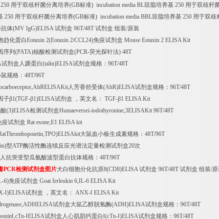
250
用于双歧杆菌分离培养
(GB
标准
) incubation media BL
琼脂培养基
250
用于双歧杆
基
250
用于双歧杆菌分离培养
(GB
标准
) incubation media BBL
琼脂培养基
250
用于双歧
G
抗体
(MV IgG)ELISA
试剂盒
96T/48T
试剂盒
组装
/
原装
胞趋化蛋白
Eotaxin 2(Eotaxin 2/CCL24)
免疫试剂盒
Mouse Eotaxin 2 ELISA Kit
因序列
(PATA)
核酸检测试剂盒
(PCR-
荧光探针法
) 48T
A
试剂盒人踝蛋白
(talin)ELISA
试剂盒规格：
96T/48T
小鼠规格：
48T/96T
ocarboeceptor,AhRELISAKit
人芳香烃受体
(AhR)ELISA
试剂盒规格：
96T/48T
因子β
1(TGF-
β
1)ELISA
试剂盒
，英文名：
TGF-
β
1 ELISA Kit
氨酸
(3)ELISA
检测试剂盒
Humaeversei-iodothyronine,3ELISAKit 96T/48T
免疫试剂盒
Rat esone,E1 ELISA kit
atThrombopoietin,TPO)ELISAkit
大鼠血小板生成素规格：
48T/96T
in)
型
ATP
酶活性酶连续反应光谱法定量检测试剂盒
20
次
人抗突变型瓜氨酸波型蛋白抗体规格：
48T/96T
毒
PCR
检测试剂盒图片
犬白细胞分化抗原
8(CD8)ELISA
试剂盒
96T/48T
试剂盒
组装
/
原
L-6)
免疫试剂盒
Goat Ierleukin 6,IL-6 ELISA Kit
X-
Ⅰ
)ELISA
试剂盒
，英文名：
ANX-
Ⅰ
ELISA Kit
ydrogenase,ADHELISA
试剂盒大鼠乙醇脱氢酶
(ADH)ELISA
试剂盒规格：
96T/48T
ponin
Ⅰ
,cTn-
Ⅰ
ELISA
试剂盒人心肌肌钙蛋白Ⅰ
(cTn-
Ⅰ
)ELISA
试剂盒规格：
96T/48T