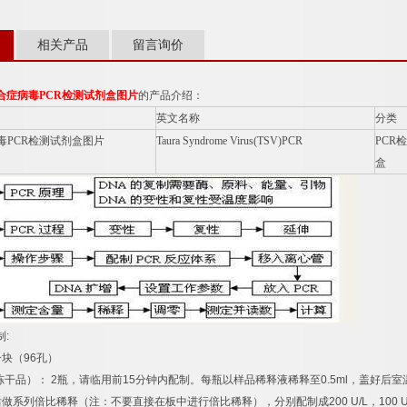
相关产品
留言询价
合症病毒
PCR
检测试剂盒图片
的产品介绍：
英文名称
分类
毒
PCR
检测试剂盒图片
Taura Syndrome Virus(TSV)PCR
PCR
检
盒
制
:
一块（
96
孔）
冻干品）：
2
瓶，请临用前
15
分钟内配制。每瓶以样品稀释液稀释至
0.5ml
，盖好后室
后做系列倍比稀释（注：不要直接在板中进行倍比稀释），分别配制成
200 U/L
，
100 U