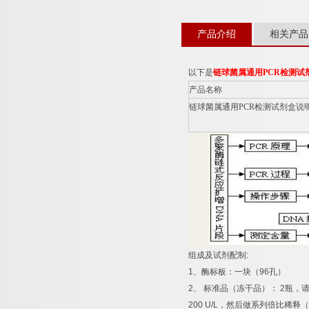
产品介绍
相关产品
以下是
链球菌属通用
PCR
检测试
产品名称
链球菌属通用
PCR
检测试剂盒说
组成及试剂配制
:
1
、酶标板：一块（
96
孔）
2
、
标准品（冻干品）：
2
瓶，
200 U/L
，然后做系列倍比稀释（