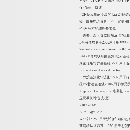
检测中，
PCR
的灵敏度可达
3
个
R
(3)
简便、快速
PCR
反应用耐高温的
Taq DNA
聚
物一般用电泳分析，不一定要用
(4)
对标本的纯度要求低
不需要分离病毒或细菌及培养细
BM
液体培养基
250g
用于醋酸钙不
Staphylococcus enrichment broth( b
BAIRD
葡萄状球菌富集肉汤
(
基础
尿素琼脂培养基基础
250g
用于鉴
BrilliantGreenLactoseBileBroth
十六烷基溴化铵琼脂
250g
用于绿
缓冲
-
甘油氯溶液
2500g
用于样品
Tryptone Broth-capsule
培养基
5cap
玉蜀黍长蠕孢
支
/
瓶
VRBGAgar
BCYEAgarBase
WS
琼脂
250
用于沙门氏菌的选
葡萄糖铵培养基
250
用于志贺