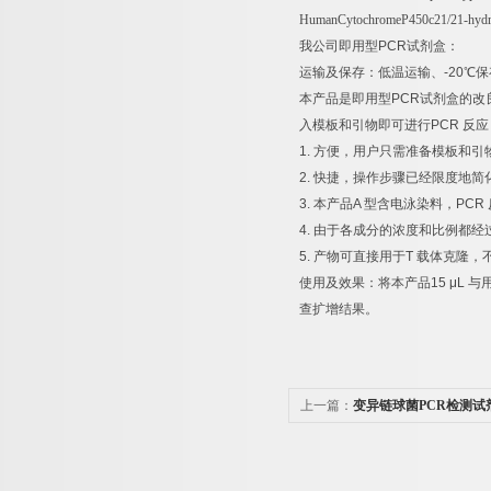
HumanCytochromeP450c21/21-hyd
我公司即用型
PCR
试剂盒：
运输及保存：低温运输、
-20
℃
保
本产品是即用型
PCR
试剂盒的改
入模板和引物即可进行
PCR
反应
1.
方便，用户只需准备模板和引
2.
快捷，操作步骤已经限度地简
3.
本产品
A
型含电泳染料，
PCR
4.
由于各成分的浓度和比例都经
5.
产物可直接用于
T
载体克隆，
使用及效果：将本产品
15 μL
与
查扩增结果。
上一篇：
变异链球菌PCR检测试