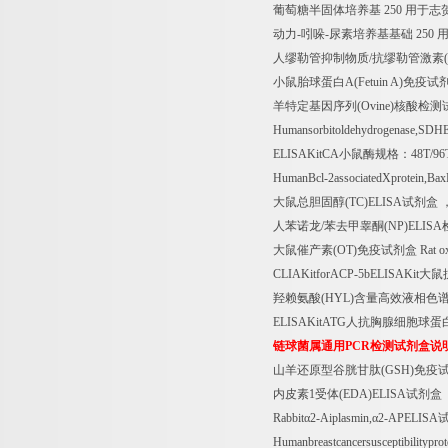
葡萄糖半固体培养基
250
用于志
动力
-
吲哚
-
尿素培养基基础
250
人缪勒管抑制物质
/
抗缪勒管激素
小鼠胎球蛋白
A(Fetuin A)
免疫试
羊特定基因序列
(Ovine)
核酸检测
Humansorbitoldehydrogenase,SDH
ELISAKitCA
小鼠酶规格：
48T/96
HumanBcl-2associatedXprotein,Ba
大鼠总胆固醇
(TC)ELISA
试剂盒
人苯诺龙
/
苯去甲睾酮
(NP)ELISA
大鼠催产素
(OT)
免疫试剂盒
Rat o
CLIAKitforACP-5bELISAKit
大鼠
羟赖氨酸
(HYL)
含量高效液相色
ELISAKitATG
人抗胸腺细胞球蛋
链球菌属通用
PCR
检测试剂盒说
山羊还原型谷胱甘肽
(GSH)
免疫
内皮素
1
受体
(EDA)ELISA
试剂盒
Rabbit
α
2-Aiplasmin,
α
2-APELISA
Humanbreastcancersusceptibilityp