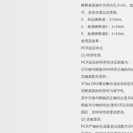
稀释液直接作为空白孔
0 U/L
。
可，其余浓度以此类推。
3
、
样品稀释液：
1×20ml
。
4
、
检测稀释液
A
：
1×10ml
。
5
、
检测稀释液
B
：
1×10ml
。
使用及效果：
PCR
反应特点
(1)
特异性强
PCR
反应的特异性决定因素为：
①
引物与模板
DNA
特异正确的结
②
碱基配对原则；
③
Taq DNA
聚合酶合成反应的忠
④
靶基因的特异性与保守性。
其中引物与模板的正确结合是关
模板与引物的结合
(
复性
)
可以在
因区，其特异性程度就更高。
(2)
灵敏度高
PCR
产物的生成量是以指数方式