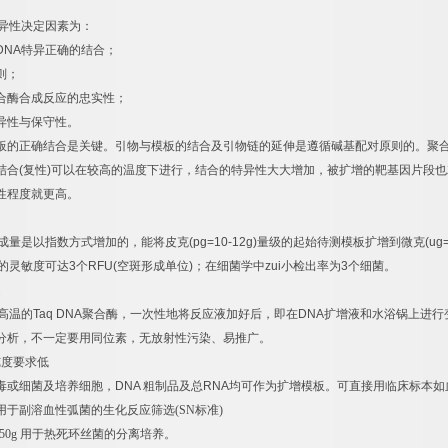
异性决定因素为：
DNA
特异正确的结合；
则；
合酶合成反应的忠实性；
异性与保守性。
板的正确结合是关键。引物与模板的结合及引物链的延伸是遵循碱基配对原则的。聚
结合
(
复性
)
可以在较高的温度下进行，结合的特异性大大增加，被扩增的靶基因片段也
性程度就更高。
成量是以指数方式增加的，能将皮克
(pg=10-12g)
量级的起始待测模板扩增到微克
(ug
的灵敏度可达
3
个
RFU(
空斑形成单位
)
；在细菌学中
zui
小检出率为
3
个细菌。
速
高温的
Taq DNA
聚合酶，一次性地将反应液加好后，即在
DNA
扩增液和水浴锅上进行
分析，不一定要用同位素，无放射性污染、易推广。
纯度要求低
毒或细菌及培养细胞，
DNA
粗制品及总
RNA
均可作为扩增模板。可直接用临床标本如
用于副溶血性弧菌的生化反应筛选
(SN
标准
)
50g
用于热死环丝菌的分离培养。