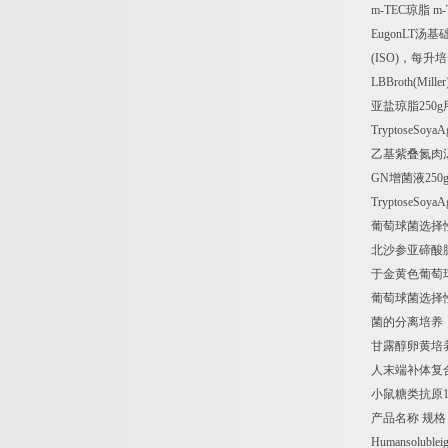
m-TEC
琼脂
m-
EugonLT
汤基
(ISO)
，每升培
LBBroth(Miller
亚盐琼脂
250g
TryptoseSoyaA
乙基紫叠氮肉
GN
增菌液
250g
TryptoseSoyaA
葡萄球菌选择
北沙参亚碲酸
于金黄色葡萄
葡萄球菌选择
菌的分离培养
甘露醇卵黄培
人末端补体复
小鼠糖类抗原
产品名称
规格
Humansolublei