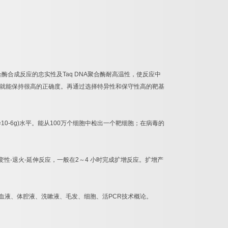
合酶合成反应的忠实性及
Taq DNA
聚合酶耐高温性，使反应中
就能保持很高的正确度。再通过选择特异性和保守性高的靶基
=10-6g)
水平。能从
100
万个细胞中检出一个靶细胞；在病毒的
变性
-
退火
-
延伸反应，一般在
2
～
4
小时完成扩增反应。扩增产
血液、体腔液、洗嗽液、毛发、细胞、活
PCR
技术概论。