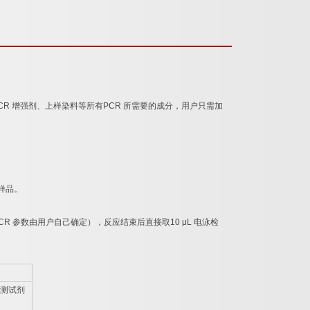
CR
增强剂、上样染料等所有
PCR
所需要的成分，用户只需加
样品。
CR
参数由用户自己确定），反应结束后直接取
10 μL
电泳检
测试剂