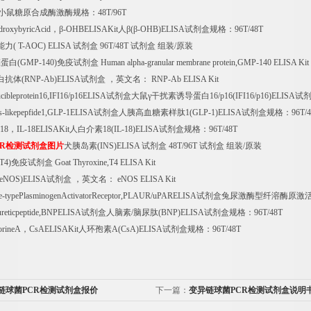
小鼠糖原合成酶激酶规格：
48T/96T
roxybyricAcid
，β
-OHBELISAKit
人β
(
β
-OHB)ELISA
试剂盒规格：
96T/48T
能力
( T-AOC) ELISA
试剂盒
96T/48T
试剂盒
组装
/
原装
膜蛋白
(GMP-140)
免疫试剂盒
Human alpha-granular membrane protein,GMP-140 ELISA Kit
白抗体
(RNP-Ab)ELISA
试剂盒
，英文名：
RNP-Ab ELISA Kit
ucibleprotein16,IFI16/p16ELISA
试剂盒大鼠γ干扰素诱导蛋白
16/p16(IFI16/p16)ELISA
试
-likepepfide1,GLP-1ELISA
试剂盒人胰高血糖素样肽
1(GLP-1)ELISA
试剂盒规格：
96T/
n18
，
IL-18ELISAKit
人白介素
18(IL-18)ELISA
试剂盒规格：
96T/48T
R
检测试剂盒图片
犬胰岛素
(INS)ELISA
试剂盒
48T/96T
试剂盒
组装
/
原装
(T4)
免疫试剂盒
Goat Thyroxine,T4 ELISA Kit
(eNOS)ELISA
试剂盒
，英文名：
eNOS ELISA Kit
se-typePlasminogenActivatorReceptor,PLAUR/uPARELISA
试剂盒兔尿激酶型纤溶酶原激
ureticpeptide,BNPELISA
试剂盒人脑素
/
脑尿肽
(BNP)ELISA
试剂盒规格：
96T/48T
orineA
，
CsAELISAKit
人环孢素
A(CsA)ELISA
试剂盒规格：
96T/48T
链球菌PCR检测试剂盒报价
下一篇：
变异链球菌PCR检测试剂盒说明