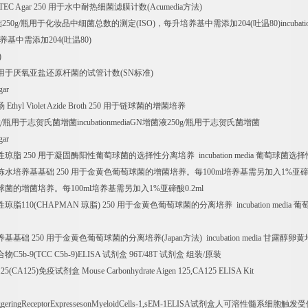
TEC Agar 250
用于水中耐热细菌滤膜计数
(Acumedia
方法
)
础
250g/
瓶用于化妆品中细菌总数的测定
(ISO)
，每升培养基中需添加
204(
吐温
80)incubat
养基中需添加
204(
吐温
80)
)
用于厌氧亚盐还原杆菌的试管计数
(SN
标准
)
gar
汤
Ethyl Violet Azide Broth 250
用于链球菌的增菌培养
/
瓶用于志贺氏菌增菌
incubationmediaGN
增菌液
250g/
瓶用于志贺氏菌增菌
gar
性琼脂
250
用于凝固酶阳性葡萄球菌的选择性分离培养
incubation media
葡萄球菌选择
胨水培养基基础
250
用于金黄色葡萄球菌的增菌培养。每
100ml
培养基需另加入
1%
亚
球菌的增菌培养。每
100ml
培养基需另加入
1%
亚碲酸
0.2ml
性琼脂
110(CHAPMAN
琼脂
) 250
用于金黄色葡萄球菌的分离培养
incubation media
葡
养基基础
250
用于金黄色葡萄球菌的分离培养
(Japan
方法
) incubation media
甘露醇卵黄
合物
C5b-9(TCC C5b-9)ELISA
试剂盒
96T/48T
试剂盒
组装
/
原装
125(CA125)
免疫试剂盒
Mouse Carbonhydrate Aigen 125,CA125 ELISA Kit
ggeringReceptorExpressesonMyeloidCells-1,sEM-1ELISA
试剂盒人可溶性髓系细胞触发受