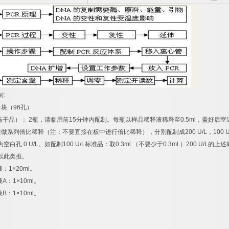
制
:
一块（
96
孔）
冻干品）：
2
瓶，请临用前
15
分钟内配制。每瓶以样品稀释液稀释至
0.5ml
，盖好后室
后做系列倍比稀释（注：不要直接在板中进行倍比稀释），分别配制成
200 U/L
，
100 U
为空白孔
0 U/L
。如配制
100 U/L
标准品：取
0.3ml
（不要少于
0.3ml
）
200 U/L
的上述
以此类推。
液：
1×20ml
。
液
A
：
1×10ml
。
液
B
：
1×10ml
。