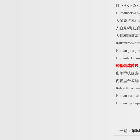
ELISAKitGSK
HumanBeta-Hyd
大鼠总抗氧化
人血浆α颗粒
人抗核糖核蛋
Ratierferon-ind
Humanghcagons
HumanIerleuki
轻型链球菌
PC
山羊甲状腺素
内皮型合成酶
RabbitUrokina
Humanbrainnai
HumanCyclosp
上一篇：
海豚