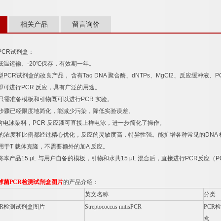
相关产品
留言询价
PCR
试剂盒：
低温运输、
-20
℃
保存，有效期一年。
型
PCR
试剂盒的改良产品，
含有
Taq DNA
聚合酶、
dNTPs
、
MgCl2
、反应缓冲液、
P
即可进行
PCR
反应，具有广泛的用途。
只需准备模板和引物既可以进行
PCR
实验。
步骤已经限度地简化，能减少污染，降低实验误差。
含电泳染料，
PCR
反应液可直接上样电泳，进一步简化了操作。
的浓度和比例都经过精心优化，反应的灵敏度高，特异性强。能扩增各种常见的
DNA
用于
T
载体克隆，不需要额外的加
A
反应。
将本产品
15 μL
与用户自备的模板，引物和水共
15 μL
混合后，直接进行
PCR
反应（
P
球菌
PCR
检测试剂盒图片
的产品介绍：
英文名称
分类
R
检测试剂盒图片
Streptococcus mitisPCR
PCR
检
盒