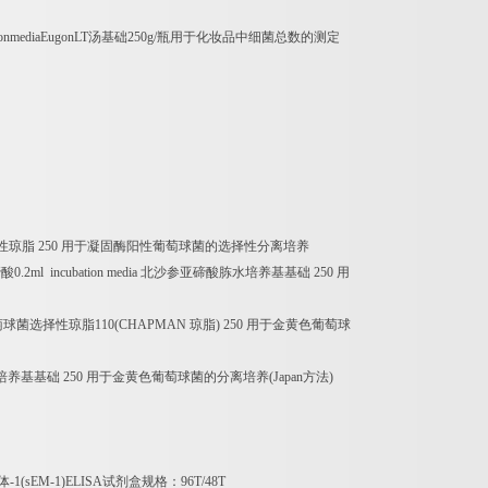
ionmediaEugonLT
汤基础
250g/
瓶用于化妆品中细菌总数的测定
性琼脂
250
用于凝固酶阳性葡萄球菌的选择性分离培养
碲酸
0.2ml incubation media
北沙参亚碲酸胨水培养基基础
250
用
萄球菌选择性琼脂
110(CHAPMAN
琼脂
) 250
用于金黄色葡萄球
培养基基础
250
用于金黄色葡萄球菌的分离培养
(Japan
方法
)
体
-1(sEM-1)ELISA
试剂盒规格：
96T/48T