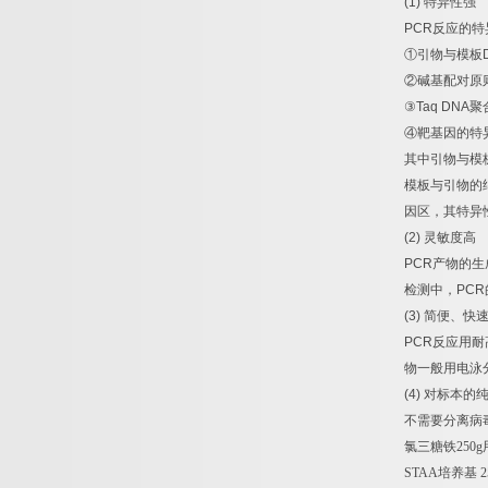
(1)
特异性强
PCR
反应的特
①
引物与模板
②
碱基配对原
③
Taq DNA
聚
④
靶基因的特
其中引物与模
模板与引物的
因区，其特异
(2)
灵敏度高
PCR
产物的生
检测中，
PCR
(3)
简便、快
PCR
反应用耐
物一般用电泳
(4)
对标本的
不需要分离病
氯三糖铁
250g
STAA
培养基
2