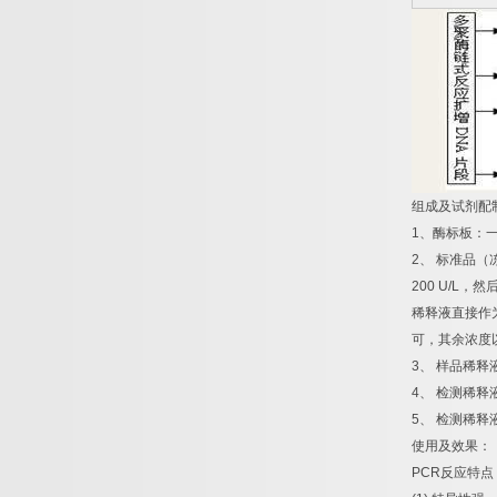
组成及试剂配
1
、酶标板：
2
、
标准品（
200 U/L
，然
稀释液直接作
可，其余浓度
3
、
样品稀释
4
、
检测稀释
5
、
检测稀释
使用及效果：
PCR
反应特点