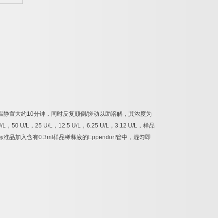
温静置大约
10
分钟，同时反复颠倒
/
搓动以助溶解，其浓度为
/L
，
50 U/L
，
25 U/L
，
12.5 U/L
，
6.25 U/L
，
3.12 U/L
，样品
标准品加入含有
0.3ml
样品稀释液的
Eppendorf
管中，混匀即