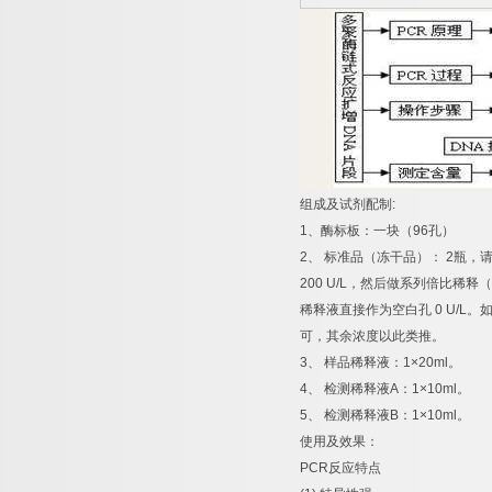
组成及试剂配制
:
1
、酶标板：一块（
96
孔）
2
、
标准品（冻干品）：
2
瓶，
200 U/L
，然后做系列倍比稀释（
稀释液直接作为空白孔
0 U/L
。
可，其余浓度以此类推。
3
、
样品稀释液：
1×20ml
。
4
、
检测稀释液
A
：
1×10ml
。
5
、
检测稀释液
B
：
1×10ml
。
使用及效果：
PCR
反应特点