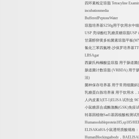
四环素检定琼脂
Tetracyline Exami
incubationmedia
BufferedPeptoneWater
琼脂培养基
S250g
用于饮用水中细
USP
亮绿酚红乳糖蔗糖琼脂
USP i
甘露醇卵黄多粘菌素琼脂平板
(M
氯化三苯四氮唑
-
沙保罗培养基
TT
LBSAgar
西蒙氏枸橼酸盐琼脂
用于肠道菌
肠道菌计数琼脂
(VRBDA)
用于
法
)
菌种保存培养基
用于常用细菌斜
乳糖蛋白胨培养液
用于饮用水，
人内皮素
1(ET-1)ELISA
试剂盒
96
小鼠糖原合成酶激酶
(GSK)
免疫
转基因植物
Sad1
基因核酸检测试
Humansolubleprotein185,sp185/H
ELISAKitHA
小鼠透明质酸规格：
HumanBlockingaibody
，
BAELISAK