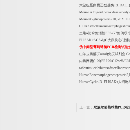
大鼠组蛋白脱乙酰基酶
1(HDAC1)
Mouse ai thyroid peroxidase aibod
MouseAi-glucoprotein210,GP210E
CLIAKitforHumanmacrophagestimu
土壤α淀粉酶活性
EPS-G7
酶偶联
ELISAKitACA-IgG
大鼠抗心
0
脂
伪中间型葡萄球菌
PCR
检测试剂
山羊皮质醇
(Coisol)
免疫试剂盒
Go
内质网蛋白
29(ERP29/C12orf8/ER
rabbittissueinhibitorsofmetallopro
HumanBonemorphogeneticprotein
HumanCyclin-D1ELISAKit
人细胞
上一篇：
尼泊尔葡萄球菌PCR检