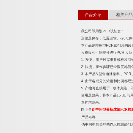
产品介绍
相关产品
我公司即用型
PCR
试剂盒：
运输及保存：低温运输、
-20
℃
保
本产品是即用型
PCR
试剂盒的改
入模板和引物即可进行
PCR
反应
1.
方便，用户只需准备模板和引
2.
快捷，操作步骤已经限度地简
3.
本产品
A
型含电泳染料，
PCR
4.
由于各成分的浓度和比例都经
5.
产物可直接用于
T
载体克隆，
使用及效果：将本产品
15 μL
与
查扩增结果。
以下是
伪中间型葡萄球菌
PCR
检
产品名称
伪中间型葡萄球菌
PCR
检测试剂