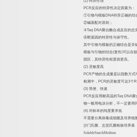
(1)
特异性强
PCR
反应的特异性决定因素为：
①
引物与模板
DNA
特异正确的结
②
碱基配对原则；
③
Taq DNA
聚合酶合成反应的忠
④
靶基因的特异性与保守性。
其中引物与模板的正确结合是关
模板与引物的结合
(
复性
)
可以在
因区，其特异性程度就更高。
(2)
灵敏度高
PCR
产物的生成量是以指数方式
检测中，
PCR
的灵敏度可达
3
个
R
(3)
简便、快速
PCR
反应用耐高温的
Taq DNA
聚
物一般用电泳分析，不一定要用
(4)
对标本的纯度要求低
不需要分离病毒或细菌及培养细
沙门氏菌、志贺氏菌检验培养基
SolubleStarchMedium