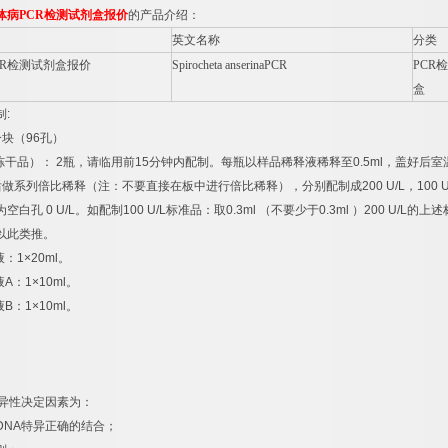
体病
PCR
检测试剂盒报价
的产品介绍：
英文名称
分类
R
检测试剂盒报价
Spirocheta anserinaPCR
PCR
检
盒
制
:
一块（
96
孔）
冻干品）：
2
瓶，请临用前
15
分钟内配制。每瓶以样品稀释液稀释至
0.5ml
，盖好后室
后做系列倍比稀释（注：不要直接在板中进行倍比稀释），分别配制成
200 U/L
，
100 U
为空白孔
0 U/L
。如配制
100 U/L
标准品：取
0.3ml
（不要少于
0.3ml
）
200 U/L
的上述
以此类推。
液：
1×20ml
。
液
A
：
1×10ml
。
液
B
：
1×10ml
。
异性决定因素为：
DNA
特异正确的结合；