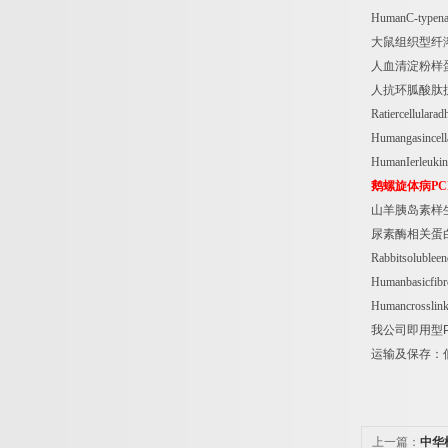
HumanC-typena
大鼠组织型纤
人血清淀粉样
人抗环胍酸肽
Ratiercellular
Humangasincel
HumanIerleuki
鹅螺旋体病
PC
山羊胰岛素样
尿素酶相关蛋
Rabbitsolublee
Humanbasicfibr
Humancrosslink
我公司即用型
运输及保存：
上一篇：
中华