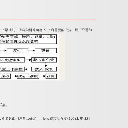
CR
增强剂、上样染料等所有
PCR
所需要的成分，用户只需加
样品。
CR
参数由用户自己确定），反应结束后直接取
10 μL
电泳检