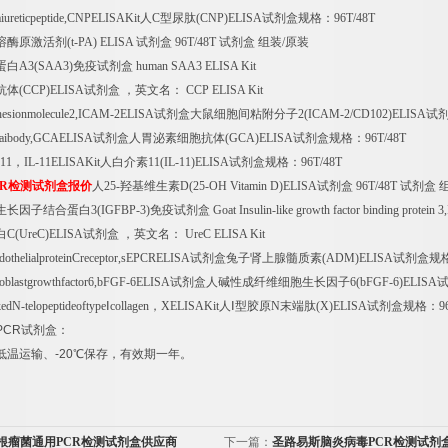
iureticpeptide,CNPELISAKit
人
C
型尿肽
(CNP)ELISA
试剂盒规格：
96T/48T
溶酶原激活剂
(t-PA) ELISA
试剂盒
96T/48T
试剂盒
组装
/
原装
蛋白
A3(SAA3)
免疫试剂盒
human SAA3 ELISA Kit
抗体
(CCP)ELISA
试剂盒
，英文名：
CCP ELISA Kit
adhesionmolecule2,ICAM-2ELISA
试剂盒大鼠细胞间粘附分子
2(ICAM-2/CD102)ELISA
试
laibody,GCAELISA
试剂盒人胃泌素细胞抗体
(GCA)ELISA
试剂盒规格：
96T/48T
n11
，
IL-11ELISAKit
人白介素
11(IL-11)ELISA
试剂盒规格：
96T/48T
R
检测试剂盒报价
人
25-
羟基维生素
D(25-OH Vitamin D)ELISA
试剂盒
96T/48T
试剂盒
生长因子结合蛋白
3(IGFBP-3)
免疫试剂盒
Goat Insulin-like growth factor binding protein
白
C(UreC)ELISA
试剂盒
，英文名：
UreC ELISA Kit
ndothelialproteinCreceptor,sEPCRELISA
试剂盒兔子肾上腺髓质素
(ADM)ELISA
试剂盒规
oblastgrowthfactor6,bFGF-6ELISA
试剂盒人碱性成纤维细胞生长因子
6(bFGF-6)ELISA
edN-telopeptideoftype
Ⅰ
collagen
，
XELISAKit
人Ⅰ型胶原
N
末端肽
(X)ELISA
试剂盒规格：
9
PCR
试剂盒：
低温运输、
-20
℃
保存，有效期一年。
根瘤菌通用PCR检测试剂盒供应商
下一篇：
圣路易斯脑炎病毒PCR检测试剂