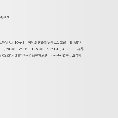
测试剂
温静置大约
10
分钟，同时反复颠倒
/
搓动以助溶解，其浓度为
/L
，
50 U/L
，
25 U/L
，
12.5 U/L
，
6.25 U/L
，
3.12 U/L
，样品
标准品加入含有
0.3ml
样品稀释液的
Eppendorf
管中，混匀即