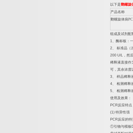
以下是
鹅螺旋
产品名称
鹅螺旋体病
PC
组成及试剂配
1
、酶标板：
2
、
标准品（
200 U/L
，然
稀释液直接作
可，其余浓度
3
、
样品稀释
4
、
检测稀释
5
、
检测稀释
使用及效果：
PCR
反应特点
(1)
特异性强
PCR
反应的特
①
引物与模板