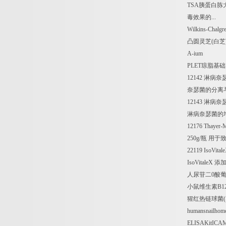
TSA
胰蛋白胨
毒效果的
...
Wilkins-Chalgr
凸圆灵芝
(
白芝
A-ium
PLET
琼脂基础
12142
淋病奈
奈瑟菌的分离
12143
淋病奈
淋病奈瑟菌的
12176 Thayer-
250g/
瓶
用于
22119 IsoVital
IsoVitaleX
添
人尿苷二
0
酸
小鼠维生素
B1
猩红热链球菌
humansnailho
ELISAKitICA