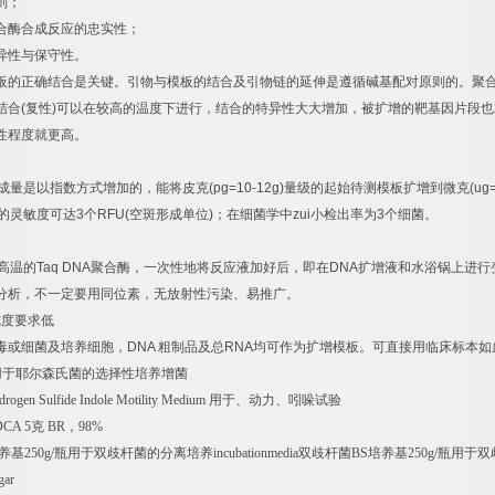
则；
合酶合成反应的忠实性；
异性与保守性。
板的正确结合是关键。引物与模板的结合及引物链的延伸是遵循碱基配对原则的。聚
结合
(
复性
)
可以在较高的温度下进行，结合的特异性大大增加，被扩增的靶基因片段也
性程度就更高。
成量是以指数方式增加的，能将皮克
(pg=10-12g)
量级的起始待测模板扩增到微克
(ug
的灵敏度可达
3
个
RFU(
空斑形成单位
)
；在细菌学中
zui
小检出率为
3
个细菌。
速
高温的
Taq DNA
聚合酶，一次性地将反应液加好后，即在
DNA
扩增液和水浴锅上进行
分析，不一定要用同位素，无放射性污染、易推广。
纯度要求低
毒或细菌及培养细胞，
DNA
粗制品及总
RNA
均可作为扩增模板。可直接用临床标本如
用于耶尔森氏菌的选择性培养增菌
rogen Sulfide Indole Motility Medium
用于、动力、吲哚试验
CA 5
克
BR
，
98%
养基
250g/
瓶用于双歧杆菌的分离培养
incubationmedia
双歧杆菌
BS
培养基
250g/
瓶用于双
gar