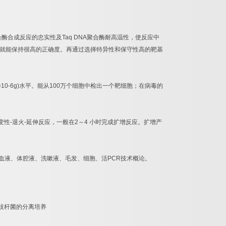
合酶合成反应的忠实性及
Taq DNA
聚合酶耐高温性，使反应中
就能保持很高的正确度。再通过选择特异性和保守性高的靶基
=10-6g)
水平。能从
100
万个细胞中检出一个靶细胞；在病毒的
变性
-
退火
-
延伸反应，一般在
2
～
4
小时完成扩增反应。扩增产
血液、体腔液、洗嗽液、毛发、细胞、活
PCR
技术概论。
歧杆菌的分离培养