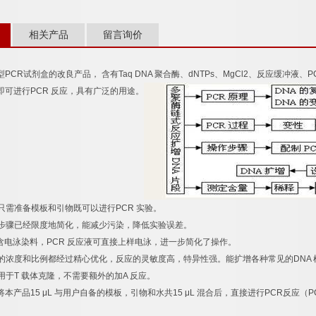
相关产品
留言询价
型
PCR
试剂盒的改良产品，
含有
Taq DNA
聚合酶、
dNTPs
、
MgCl2
、反应缓冲液、
P
即可进行
PCR
反应，具有广泛的用途。
只需准备模板和引物既可以进行
PCR
实验。
步骤已经限度地简化，能减少污染，降低实验误差。
含电泳染料，
PCR
反应液可直接上样电泳，进一步简化了操作。
的浓度和比例都经过精心优化，反应的灵敏度高，特异性强。能扩增各种常见的
DNA
用于
T
载体克隆，不需要额外的加
A
反应。
将本产品
15 μL
与用户自备的模板，引物和水共
15 μL
混合后，直接进行
PCR
反应（
P