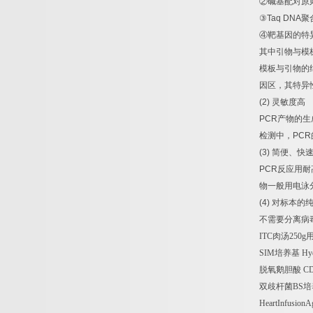
②
碱基配对原
③
Taq DNA
聚
④
靶基因的特
其中引物与模
模板与引物的
因区，其特异
(2)
灵敏度高
PCR
产物的生
检测中，
PCR
(3)
简便、快
PCR
反应用耐
物一般用电泳
(4)
对标本的
不需要分离病
ITC
肉汤
250g
SIM
培养基
Hyd
脱氧鹅胆酸
CD
双歧杆菌
BS
培
HeartInfusionA