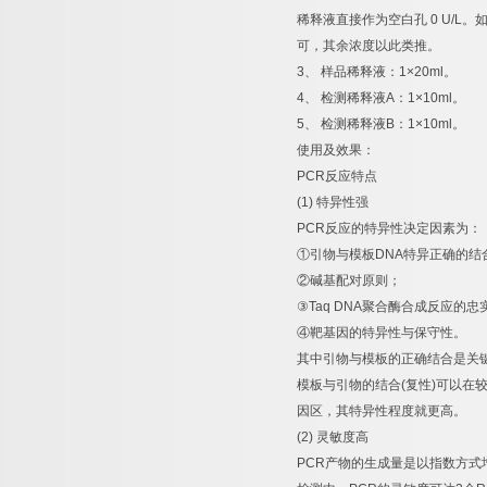
稀释液直接作为空白孔
0 U/L
。
可，其余浓度以此类推。
3
、
样品稀释液：
1×20ml
。
4
、
检测稀释液
A
：
1×10ml
。
5
、
检测稀释液
B
：
1×10ml
。
使用及效果：
PCR
反应特点
(1)
特异性强
PCR
反应的特异性决定因素为：
①
引物与模板
DNA
特异正确的结
②
碱基配对原则；
③
Taq DNA
聚合酶合成反应的忠
④
靶基因的特异性与保守性。
其中引物与模板的正确结合是关
模板与引物的结合
(
复性
)
可以在
因区，其特异性程度就更高。
(2)
灵敏度高
PCR
产物的生成量是以指数方式