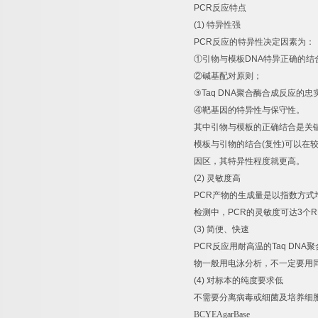
PCR
反应特点
(1)
特异性强
PCR
反应的特异性决定因素为：
①
引物与模板
DNA
特异正确的结
②
碱基配对原则；
③
Taq DNA
聚合酶合成反应的忠
④
靶基因的特异性与保守性。
其中引物与模板的正确结合是关
模板与引物的结合
(
复性
)
可以在
因区，其特异性程度就更高。
(2)
灵敏度高
PCR
产物的生成量是以指数方式
检测中，
PCR
的灵敏度可达
3
个
R
(3)
简便、快速
PCR
反应用耐高温的
Taq DNA
聚
物一般用电泳分析，不一定要用
(4)
对标本的纯度要求低
不需要分离病毒或细菌及培养细
BCYEAgarBase