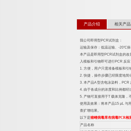
产品介绍
相关产品
我公司即用型
PCR
试剂盒：
运输及保存：低温运输、
-20
℃
保
本产品是即用型
PCR
试剂盒的改
入模板和引物即可进行
PCR
反应
1.
方便，用户只需准备模板和引
2.
快捷，操作步骤已经限度地简
3.
本产品
A
型含电泳染料，
PCR
4.
由于各成分的浓度和比例都经
5.
产物可直接用于
T
载体克隆，
使用及效果：将本产品
15 μL
与
查扩增结果。
以下是
猪嵴病毒库布病毒
PCR
检
产品名称