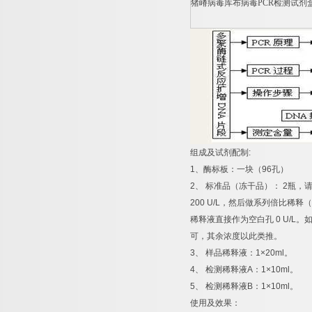
猪嵴病毒库布病毒
PCR
检测试剂
组成及试剂配制
:
1
、酶标板：一块（
96
孔）
2
、
标准品（冻干品）：
2
瓶，
200 U/L
，然后做系列倍比稀释（
稀释液直接作为空白孔
0 U/L
。
可，其余浓度以此类推。
3
、
样品稀释液：
1×20ml
。
4
、
检测稀释液
A
：
1×10ml
。
5
、
检测稀释液
B
：
1×10ml
。
使用及效果：