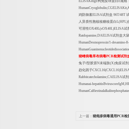
ELISAKitIgE
鸭免疫球蛋白
E
规格
HumanCryoglobulin,CGELISAKit
鸡防御素
ELISA
试剂盒
96T/48T
人异质性胞核核糖核蛋白
L(HPL)
可溶性
OX40L(sOX40L)ELISA
试
Ratdopamine,DAELISA
试剂盒大
HumanDesmopressin/1-desamino-8
HumanGuaninenucleotidedissociati
猪嵴病毒库布病毒
PCR
检测试剂
兔子Ⅰ型胶原
N
末端肽
(X)
免疫试剂
趋化因子
CXCL16(CXCL16)ELIS
Rabbitcatecholamine,CAELISA
试剂
Humanai-hepatitisBviruscoreIgM,
HumanCalfiestinalalkalinephospha
上一篇：
猪疱疹病毒通用PCR检