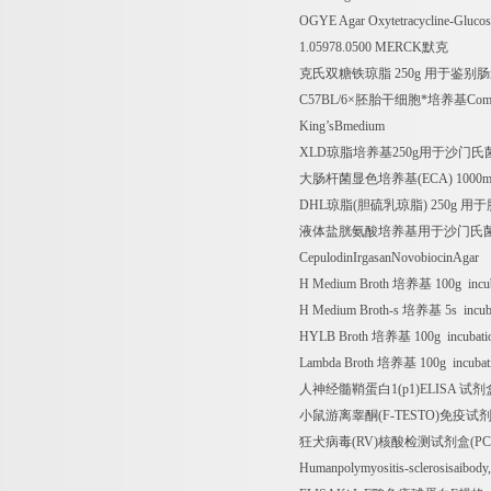
OGYE Agar Oxytetracycline-Glucos
1.05978.0500 MERCK
默克
克氏双糖铁琼脂
250g
用于鉴别肠
C57BL/6
×胚胎干细胞*培养基
Comp
King’sBmedium
XLD
琼脂培养基
250g
用于沙门氏
大肠杆菌显色培养基
(ECA) 1000m
DHL
琼脂
(
胆硫乳琼脂
) 250g
用于
液体盐胱氨酸培养基用于沙门氏
CepulodinIrgasanNovobiocinAgar
H Medium Broth
培养基
100g incu
H Medium Broth-s
培养基
5s incub
HYLB Broth
培养基
100g incubat
Lambda Broth
培养基
100g incubat
人神经髓鞘蛋白
1(p1)ELISA
试剂
小鼠游离睾酮
(F-TESTO)
免疫试
狂犬病毒
(RV)
核酸检测试剂盒
(PC
Humanpolymyositis-sclerosisaibo