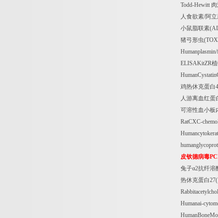
Todd-Hewitt
肉
人食欲素
/
阿立
小鼠脂联素
(A
猪弓形虫
(TOX
Humanplasmin/f
ELISAKitZR
植
HumanCystatin
鸡热休克蛋白
人游离血红蛋
可溶性血小板
RatCXC-chemo
Humancytokera
humanglycopro
皮钦德病毒
PC
兔子α
2
抗纤溶
热休克蛋白
27
Rabbitacetylc
Humanai-cytom
HumanBoneMorp