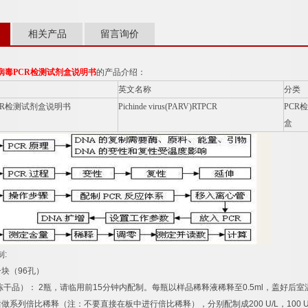
相关产品
留言询价
病毒
PCR
检测试剂盒说明书
的产品介绍：
英文名称
分类
R
检测试剂盒说明书
Pichinde virus(PARV)RTPCR
PCR
检
盒
制
:
一块（
96
孔）
冻干品）：
2
瓶，请临用前
15
分钟内配制。每瓶以样品稀释液稀释至
0.5ml
，盖好后室
后做系列倍比稀释（注：不要直接在板中进行倍比稀释），分别配制成
200 U/L
，
100 U