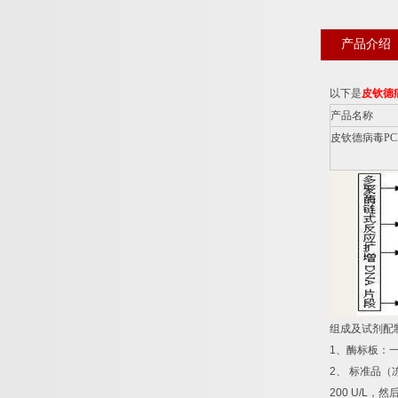
产品介绍
以下是
皮钦德
产品名称
皮钦德病毒
PC
组成及试剂配
1
、酶标板：
2
、
标准品（
200 U/L
，然