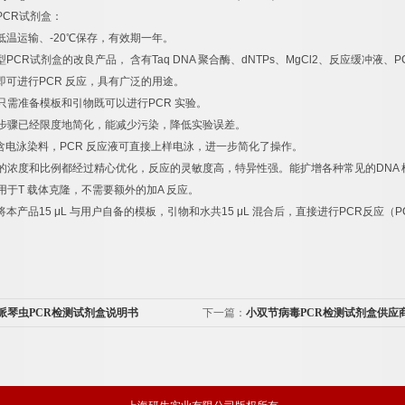
PCR
试剂盒：
低温运输、
-20
℃
保存，有效期一年。
型
PCR
试剂盒的改良产品，
含有
Taq DNA
聚合酶、
dNTPs
、
MgCl2
、反应缓冲液、
P
即可进行
PCR
反应，具有广泛的用途。
只需准备模板和引物既可以进行
PCR
实验。
步骤已经限度地简化，能减少污染，降低实验误差。
含电泳染料，
PCR
反应液可直接上样电泳，进一步简化了操作。
的浓度和比例都经过精心优化，反应的灵敏度高，特异性强。能扩增各种常见的
DNA
用于
T
载体克隆，不需要额外的加
A
反应。
将本产品
15 μL
与用户自备的模板，引物和水共
15 μL
混合后，直接进行
PCR
反应（
P
派琴虫PCR检测试剂盒说明书
下一篇：
小双节病毒PCR检测试剂盒供应