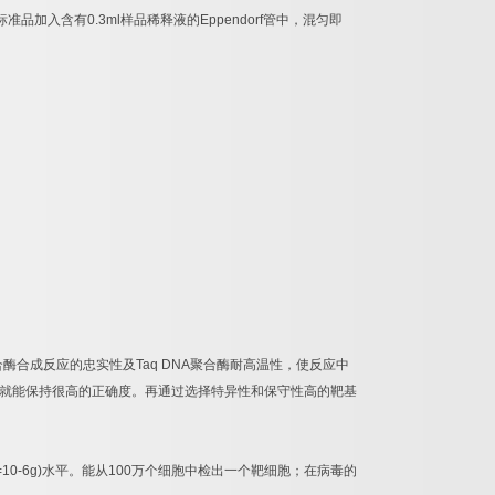
标准品加入含有
0.3ml
样品稀释液的
Eppendorf
管中，混匀即
合酶合成反应的忠实性及
Taq DNA
聚合酶耐高温性，使反应中
就能保持很高的正确度。再通过选择特异性和保守性高的靶基
=10-6g)
水平。能从
100
万个细胞中检出一个靶细胞；在病毒的