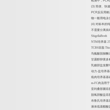
检测中，
PCR
(3)
简便、快
PCR
反应用耐
物一般用电泳
(4)
对标本的
不需要分离病
ShigellaBroth
NTM
培养基
2
TCBS
琼脂
Thio
鸟氨酸脱羧酶
甘露醇卵黄多
乳糖胆盐发酵
动力
-
盐培养基
疱肉培养基基
m-FC
肉汤用于
亚利桑那菌琼
脱氧胆酸盐琼
布鲁氏培养基
液体巯基醋酸