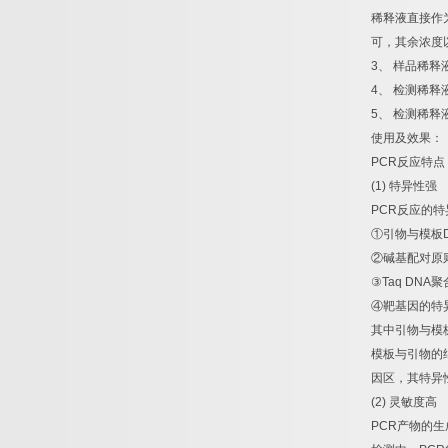
稀释液直接作
可，其余浓度
3
、
样品稀释
4
、
检测稀释
5
、
检测稀释
使用及效果：
PCR
反应特点
(1)
特异性强
PCR
反应的特
①
引物与模板
②
碱基配对原
③
Taq DNA
聚
④
靶基因的特
其中引物与模
模板与引物的
因区，其特异
(2)
灵敏度高
PCR
产物的生