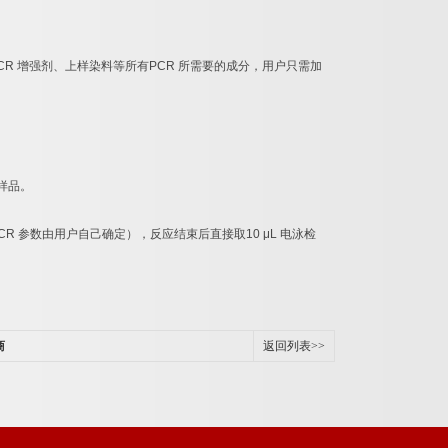
CR
增强剂、上样染料等所有
PCR
所需要的成分，用户只需加
样品。
CR
参数由用户自己确定），反应结束后直接取
10 μL
电泳检
商
返回列表>>