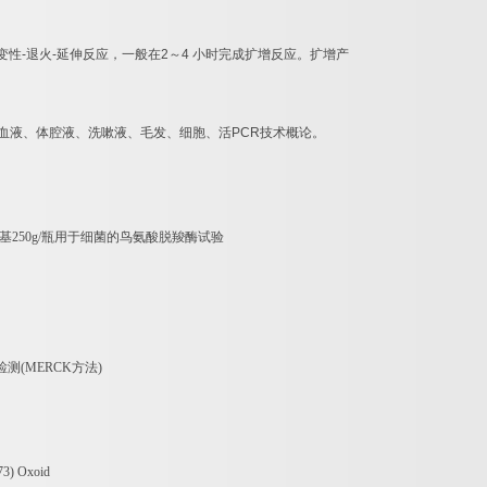
变性
-
退火
-
延伸反应，一般在
2
～
4
小时完成扩增反应。扩增产
血液、体腔液、洗嗽液、毛发、细胞、活
PCR
技术概论。
基
250g/
瓶用于细菌的鸟氨酸脱羧酶试验
检测
(MERCK
方法
)
3) Oxoid