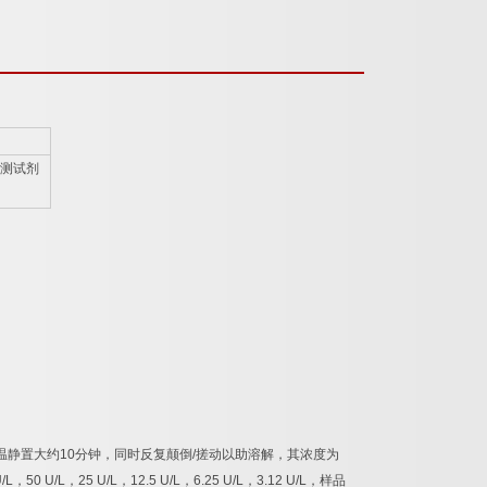
测试剂
温静置大约
10
分钟，同时反复颠倒
/
搓动以助溶解，其浓度为
/L
，
50 U/L
，
25 U/L
，
12.5 U/L
，
6.25 U/L
，
3.12 U/L
，样品