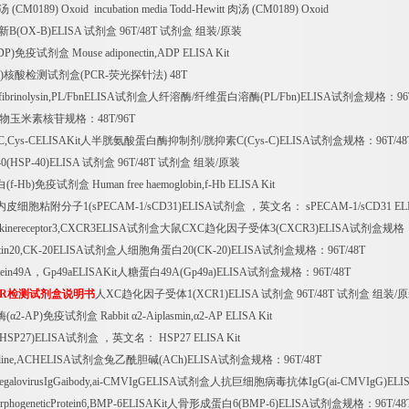
汤
(CM0189) Oxoid incubation media Todd-Hewitt
肉汤
(CM0189) Oxoid
新
B(OX-B)ELISA
试剂盒
96T/48T
试剂盒
组装
/
原装
DP)
免疫试剂盒
Mouse adiponectin,ADP ELISA Kit
)
核酸检测试剂盒
(PCR-
荧光探针法
) 48T
ibrinolysin,PL/FbnELISA
试剂盒人纤溶酶
/
纤维蛋白溶酶
(PL/Fbn)ELISA
试剂盒规格：
96
物玉米素核苷规格：
48T/96T
C,Cys-CELISAKit
人半胱氨酸蛋白酶抑制剂
/
胱抑素
C(Cys-C)ELISA
试剂盒规格：
96T/48
40(HSP-40)ELISA
试剂盒
96T/48T
试剂盒
组装
/
原装
白
(f-Hb)
免疫试剂盒
Human free haemoglobin,f-Hb ELISA Kit
内皮细胞粘附分子
1(sPECAM-1/sCD31)ELISA
试剂盒
，英文名：
sPECAM-1/sCD31 ELI
kinereceptor3,CXCR3ELISA
试剂盒大鼠
CXC
趋化因子受体
3(CXCR3)ELISA
试剂盒规格
tin20,CK-20ELISA
试剂盒人细胞角蛋白
20(CK-20)ELISA
试剂盒规格：
96T/48T
tein49A
，
Gp49aELISAKit
人糖蛋白
49A(Gp49a)ELISA
试剂盒规格：
96T/48T
R
检测试剂盒说明书
人
XC
趋化因子受体
1(XCR1)ELISA
试剂盒
96T/48T
试剂盒
组装
/
原
酶
(
α
2-AP)
免疫试剂盒
Rabbit
α
2-Aiplasmin,
α
2-AP ELISA Kit
(HSP27)ELISA
试剂盒
，英文名：
HSP27 ELISA Kit
holine,ACHELISA
试剂盒兔乙酰胆碱
(ACh)ELISA
试剂盒规格：
96T/48T
egalovirusIgGaibody,ai-CMVIgGELISA
试剂盒人抗巨细胞病毒抗体
IgG(ai-CMVIgG)ELI
hogeneticProtein6,BMP-6ELISAKit
人骨形成蛋白
6(BMP-6)ELISA
试剂盒规格：
96T/48