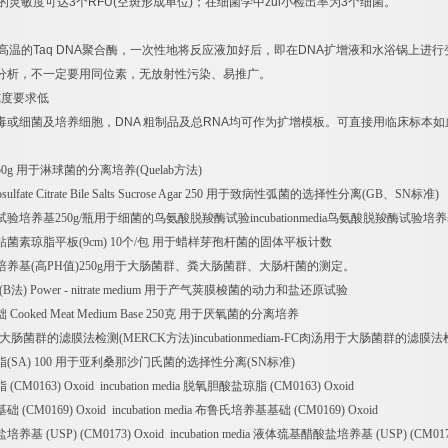
的灵敏度可达
3
个
RFU(
空斑形成单位
)
；在细菌学中
zui
小检出率为
3
个细菌。
速
高温的
Taq DNA
聚合酶，一次性地将反应液加好后，即在
DNA
扩增液和水浴锅上进行
分析，不一定要用同位素，无放射性污染、易推广。
纯度要求低
毒或细菌及培养细胞，
DNA
粗制品及总
RNA
均可作为扩增模板。可直接用临床标本如
50g
用于淋球菌的分离培养
(Quelab
方法
)
sulfate Citrate Bile Salts Sucrose Agar 250
用于致病性弧菌的选择性分离
(GB
、
SN
标准
)
试验培养基
250g/
瓶用于细菌的鸟氨酸脱羧酶试验
incubationmedia
鸟氨酸脱羧酶试验培养
粘菌素琼脂平板
(9cm) 10
个
/
包
用于蜡样芽孢杆菌的固体平板计数
培养基
(
高
PH
值
)250g
用于大肠菌群、粪大肠菌群、大肠杆菌的测定。
(B
法
) Power - nitrate medium
用于产气荚膜梭菌的动力和盐还原试验
础
Cooked Meat Medium Base 250
克
用于厌氧菌的分离培养
大肠菌群的滤膜法检测
(MERCK
方法
)incubationmediam-FC
肉汤用于大肠菌群的滤膜法
脂
(SA) 100
用于亚利桑那沙门氏菌的选择性分离
(SN
标准
)
脂
(CM0163) Oxoid incubation media
脱氧胆酸盐琼脂
(CM0163) Oxoid
基础
(CM0169) Oxoid incubation media
布鲁氏培养基基础
(CM0169) Oxoid
盐培养基
(USP) (CM0173) Oxoid incubation media
液体巯基醋酸盐培养基
(USP) (CM017