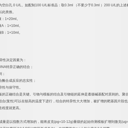
为空白孔
0 U/L
。如配制
100 U/L
标准品：取
0.3ml
（不要少于
0.3ml
）
200 U/L
的上述
以此类推。
液：
1×20ml
。
液
A
：
1×10ml
。
液
B
：
1×10ml
。
异性决定因素为：
DNA
特异正确的结合；
则；
合酶合成反应的忠实性；
异性与保守性。
板的正确结合是关键。引物与模板的结合及引物链的延伸是遵循碱基配对原则的。聚
结合
(
复性
)
可以在较高的温度下进行，结合的特异性大大增加，被扩增的靶基因片段也
性程度就更高。
成量是以指数方式增加的，能将皮克
(pg=10-12g)
量级的起始待测模板扩增到微克
(ug