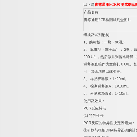
以下是
青霉通用
PCR
检测试剂盒
产品名称
青霉通用
PCR
检测试剂盒图片
组成及试剂配制
:
1
、酶标板：一块（
96
孔）
2
、
标准品（冻干品）：
2
瓶，
200 U/L
，然后做系列倍比稀释（
稀释液直接作为空白孔
0 U/L
。
可，其余浓度以此类推。
3
、
样品稀释液：
1×20ml
。
4
、
检测稀释液
A
：
1×10ml
。
5
、
检测稀释液
B
：
1×10ml
。
使用及效果：
PCR
反应特点
(1)
特异性强
PCR
反应的特异性决定因素为：
①
引物与模板
DNA
特异正确的结