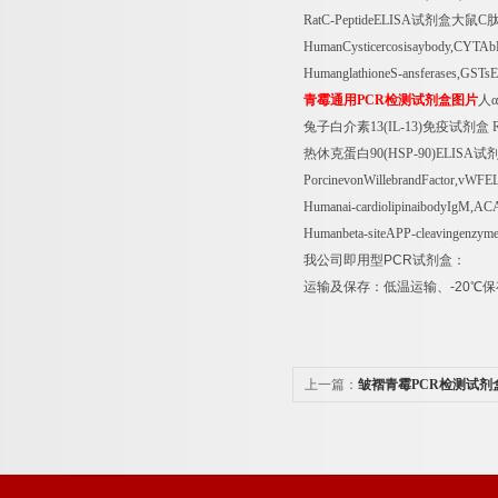
RatC-PeptideELISA
试剂盒大鼠
C
HumanCysticercosisaybody,CYTA
HumanglathioneS-ansferases,GSTs
青霉通用
PCR
检测试剂盒图片
人α
兔子白介素
13(IL-13)
免疫试剂盒
R
热休克蛋白
90(HSP-90)ELISA
试
PorcinevonWillebrandFactor,vWFE
Humanai-cardiolipinaibodyIgM,A
Humanbeta-siteAPP-cleavingenzy
我公司即用型
PCR
试剂盒：
运输及保存：低温运输、
-20
℃
保
上一篇：
皱褶青霉PCR检测试剂