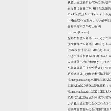
胰胨大豆琼脂斜面
(TSA)250g
培养
发光菌培养基
250g
用于发光菌的
MKTTn
肉汤
MKTTn Broth 250
LT
脂基础
250g/
瓶用于化妆品中细
养基中需添加
204(
吐温
80)
LBBroth(Lennox)
巯基醋酸盐培养基
(Brewer) (CM00
改良爱德华培养基
(CM0027) Oxoid
2%
亮绿胆汁肉汤
(CM0031) Oxoid 
Kligler
铁琼脂
(CM0033) Oxoid inc
人嗜环蛋白
/
亲环素
B(CyPB)ELIS
小鼠坏死因子可溶性受体Ⅱ
(TNFs
钩端螺旋体
(Lep)
核酸检测试剂盒
Humanplacealactogen,HPLELISA
试
ELISAKitD2D
猪
D
二聚体规格：
4
Humancytokeratin19,CK-19ELISAK
鸡酶
(CA)ELISA
试剂盒
96T/48T
人钥孔虫戚血蓝蛋白
(KLH)
抗体
(
空肠弯曲菌黏附蛋白
(PEB1)ELIS