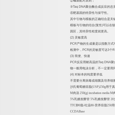
②
碱基配对原则；
③
Taq DNA
聚合酶合成反应的忠
④
靶基因的特异性与保守性。
其中引物与模板的正确结合是关
模板与引物的结合
(
复性
)
可以在
因区，其特异性程度就更高。
(2)
灵敏度高
PCR
产物的生成量是以指数方式
检测中，
PCR
的灵敏度可达
3
个
R
(3)
简便、快速
PCR
反应用耐高温的
Taq DNA
聚
物一般用电泳分析，不一定要用
(4)
对标本的纯度要求低
不需要分离病毒或细菌及培养细
沙氏葡萄糖琼脂
(USP)250g
用于真
M
肉汤
250(g) incubation media M
5%
乳糖发酵管
5%
乳糖发酵管
20
TTC
卵
0
脂
-
吐温
80-
营养琼脂
250
用
CCDABase