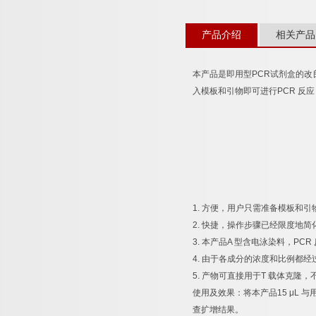
产品介绍
相关产品
本产品是即用型
PCR
试剂盒的改
入模板和引物即可进行
PCR
反应
1.
方便，用户只需准备模板和引
2.
快捷，操作步骤已经限度地简
3.
本产品
A
型含电泳染料，
PCR
4.
由于各成分的浓度和比例都经
5.
产物可直接用于
T
载体克隆，
使用及效果：将本产品
15 μL
与
查扩增结果。