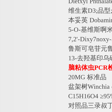
Dietxyl Phthalat
维生素
D3;
品型
本妥英
Dobamine
5-O-
基维斯啊
7,2'-Dixy7noxy
鲁斯可皂苷元
13-
去羟基印乌
脑粘体虫
PCR
20MG
标准品
盆架树
Winchia 
C15H16O4
≥
9
对照品三录叔