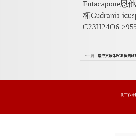
Entacapone
恩他
柘
Cudrania icu
C23H24O6
≥
95
上一篇：
滑液支原体PCR检测试
化工仪器