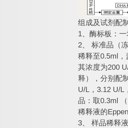
组成及试剂配
1
、酶标板：一
2
、
标准品（
稀释至
0.5ml
，
其浓度为
200 U
释），分别配
U/L
，
3.12 U/L
品：取
0.3ml
（
稀释液的
Eppen
3
、
样品稀释