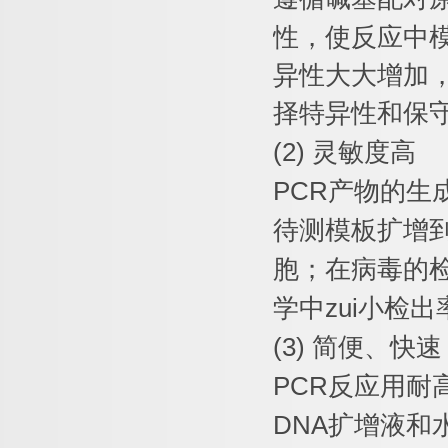
性，使反应中
异性大大增加
择特异性和保
(2)
灵敏度高
PCR
产物的生
待测模板扩增
胞；在病毒的
学中
zui
小检出
(3)
简便、快速
PCR
反应用耐
DNA
扩增液和