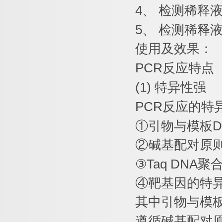
4
、
检测稀释
5
、
检测稀释
使用及效果：
PCR
反应特点
(1)
特异性强
PCR
反应的特
①
引物与模板
D
②
碱基配对原
③
Taq DNA
聚
④
靶基因的特
其中引物与模
遵循碱基配对