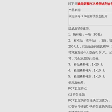
以下是
鼠痘病毒
PCR
检测试剂盒
产品名称
鼠痘病毒
PCR
检测试剂盒图片
组成及试剂配制
:
1
、酶标板：一块（
96
孔）
2
、
标准品（冻干品）：
2
瓶，
200 U/L
，然后做系列倍比稀释（
稀释液直接作为空白孔
0 U/L
。
可，其余浓度以此类推。
3
、
样品稀释液：
1×20ml
。
4
、
检测稀释液
A
：
1×10ml
。
5
、
检测稀释液
B
：
1×10ml
。
使用及效果：
PCR
反应特点
(1)
特异性强
PCR
反应的特异性决定因素为：
①
引物与模板
DNA
特异正确的结