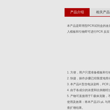
产品介绍
相关产品
本产品是即用型
PCR
试剂盒的改
入模板和引物即可进行
PCR
反应
1.
方便，用户只需准备模板和引
2.
快捷，操作步骤已经限度地简
3.
本产品
A
型含电泳染料，
PCR
4.
由于各成分的浓度和比例都经
5.
产物可直接用于
T
载体克隆，
使用及效果：将本产品
15 μL
与
查扩增结果。