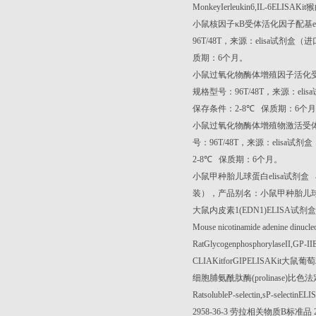
MonkeyIerleukin6,IL-6ELISAKit
猴
小鼠核因子κ
B
受体活化因子配基
e
96T/48T
，来源：
elisa
试剂盒（进
质期：
6
个月。
小鼠过氧化物酶体增殖因子活化
规格型号：
96T/48T
，来源：
elisa
保存条件：
2-8
℃
保质期：
6
个月
小鼠过氧化物酶体增殖物激活受
号：
96T/48T
，来源：
elisa
试剂盒
2-8
℃
保质期：
6
个月。
小鼠甲种胎儿球蛋白
elisa
试剂盒
装），产品别名：小鼠甲种胎儿
大鼠内皮素
1(EDN1)ELISA
试剂盒
Mouse nicotinamide adenine dinuc
RatGlycogenphosphorylaseII,GP-I
CLIAKitforGIPELISAKit
大鼠葡萄
细胞脯氨酰肽酶
(prolinase)
比色法
RatsolubleP-selectin,sP-selectinELI
2958-36-3
劳拉相关物质
B
标准品