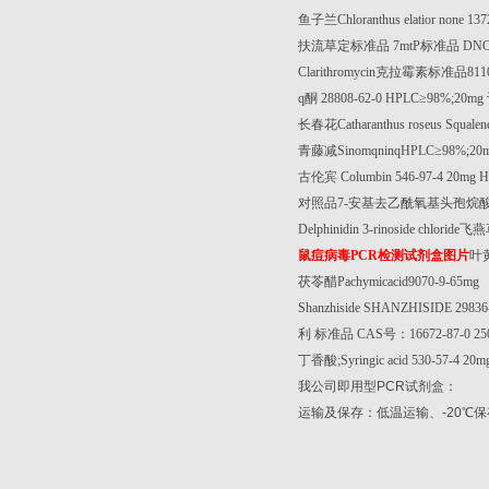
鱼子兰
Chloranthus elatior none 
扶流草定标准品
7mtP
标准品
DN
Clarithromycin
克拉霉素标准品
811
q
酮
28808-62-0 HPLC
≥
98%;20mg
长春花
Catharanthus roseus Squale
青藤减
SinomqninqHPLC
≥
98%;20m
古伦宾
Columbin 546-97-4 20mg 
对照品
7-
安基去乙酰氧基头孢烷
Delphinidin 3-rinoside chloride
飞燕
鼠痘病毒
PCR
检测试剂盒图片
叶
茯苓醋
Pachymicacid9070-9-65mg
Shanzhiside SHANZHISIDE 29836
利
标准品
CAS
号：
16672-87-0 2
丁香酸
;Syringic acid 530-57-4 20
我公司即用型
PCR
试剂盒：
运输及保存：低温运输、
-20
℃
保