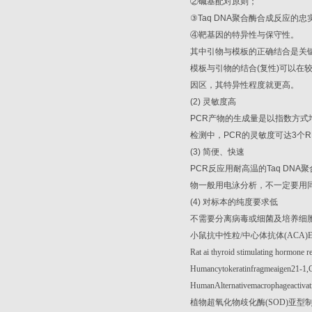
②
碱基配对原则；
③
Taq DNA
聚合酶合成反应的忠
④
靶基因的特异性与保守性。
其中引物与模板的正确结合是关
模板与引物的结合
(
复性
)
可以在
因区，其特异性程度就更高。
(2)
灵敏度高
PCR
产物的生成量是以指数方式
检测中，
PCR
的灵敏度可达
3
个
R
(3)
简便、快速
PCR
反应用耐高温的
Taq DNA
聚
物一般用电泳分析，不一定要用
(4)
对标本的纯度要求低
不需要分离病毒或细菌及培养细
小鼠抗中性粒
/
中心体抗体
(ACA)
Rat ai thyroid stimulating hormone 
Humancytokeratinfragmeaigen21-
HumanAlternativemacrophageactiv
植物超氧化物歧化酶
(SOD)
亚型