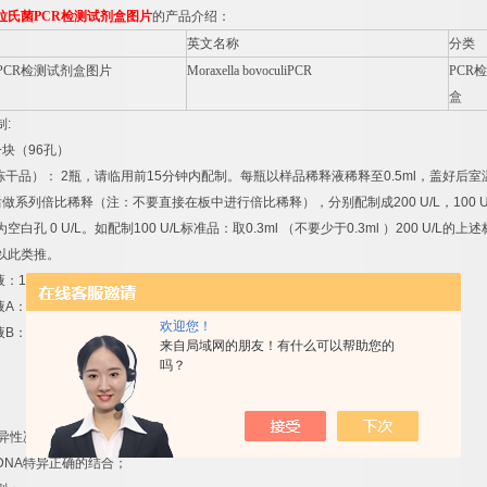
拉氏菌
PCR
检测试剂盒图片
的产品介绍：
英文名称
分类
PCR
检测试剂盒图片
Moraxella bovoculiPCR
PCR
检
盒
制
:
一块（
96
孔）
冻干品）：
2
瓶，请临用前
15
分钟内配制。每瓶以样品稀释液稀释至
0.5ml
，盖好后室
后做系列倍比稀释（注：不要直接在板中进行倍比稀释），分别配制成
200 U/L
，
100 U
为空白孔
0 U/L
。如配制
100 U/L
标准品：取
0.3ml
（不要少于
0.3ml
）
200 U/L
的上述
以此类推。
液：
1×20ml
。
液
A
：
1×10ml
。
欢迎您！
液
B
：
1×10ml
。
来自局域网的朋友！有什么可以帮助您的
吗？
异性决定因素为：
DNA
特异正确的结合；