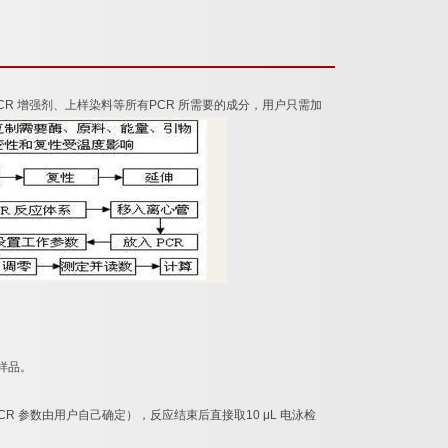
CR
增强剂、上样染料等所有
PCR
所需要的成分，用户只需加
样品。
CR
参数由用户自己确定），反应结束后直接取
10 μL
电泳检