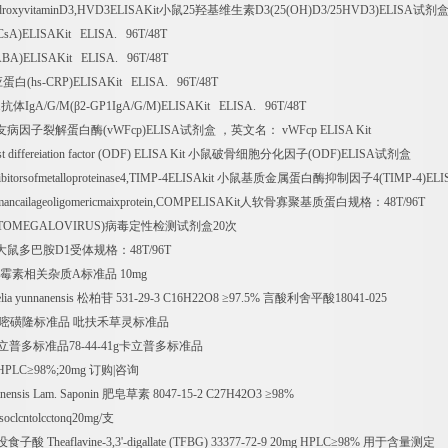
droxyvitaminD3,HVD3ELISAKit
小鼠
25
羟基维生素
D3(25(OH)D3/25HVD3)ELISA
试剂
CsA)ELISAKit ELISA. 96T/48T
ABA)ELISAKit ELISA. 96T/48T
应蛋白
(hs-CRP)ELISAKit ELISA. 96T/48T
1
抗体
IgA/G/M(
β
2-GP1IgA/G/M)ELISAKit ELISA. 96T/48T
友病因子裂解蛋白酶
(vWFcp)ELISA
试剂盒
，英文名：
vWFcp ELISA Kit
t differeiation factor (ODF) ELISA Kit
小鼠破骨细胞分化因子
(ODF)ELISA
试剂盒
ibitorsofmetalloproteinase4,TIMP-4ELISAkit
小鼠基质金属蛋白酶抑制因子
4(TIMP-4)ELI
ancailageoligomericmaixprotein,COMPELISAKit
人软骨寡聚基质蛋白规格：
48T/96T
TOMEGALOVIRUS)
病毒定性检测试剂盒
20
次
大鼠多巴胺
D1
受体规格：
48T/96T
霉素相关杂质
A
标准品
10mg
lia yunnanensis
松柏苷
531-29-3 C16H22O8
≥
97.5%
言酸利舍平酸
18041-025
嘧磺隆标准品
吡扶禾草灵标准品
立普多标准品
78-44-41g
卡立普多标准品
HPLC
≥
98%;20mg
订购
|
咨询
sinensis Lam. Saponin
肥皂草素
8047-15-2 C27H42O3
≥
98%
Isoclcntolcctonq20mg/
支
没食子酸
Theaflavine-3,3'-digallate (TFBG) 33377-72-9 20mg HPLC
≥
98%
用于含量测定