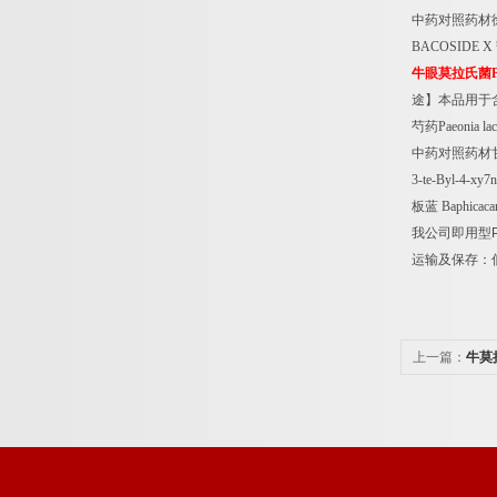
中药对照药材
BACOSIDE X
牛眼莫拉氏菌
途】本品用于
芍药
Paeonia lac
中药对照药材
3-te-Byl-4-xy7n
板蓝
Baphicacan
我公司即用型
运输及保存：
上一篇：
牛莫