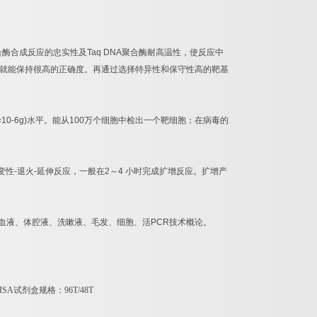
合酶合成反应的忠实性及
Taq DNA
聚合酶耐高温性，使反应中
就能保持很高的正确度。再通过选择特异性和保守性高的靶基
=10-6g)
水平。能从
100
万个细胞中检出一个靶细胞；在病毒的
变性
-
退火
-
延伸反应，一般在
2
～
4
小时完成扩增反应。扩增产
血液、体腔液、洗嗽液、毛发、细胞、活
PCR
技术概论。
ISA
试剂盒规格：
96T/48T