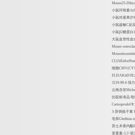
Mouse25-Dihy
小鼠环孢素
A(
小鼠对基苯
(P
小鼠超敏
C
反
小鼠β
2
糖蛋白
大鼠血管性血
Mouse osteoclas
Mousetissueinh
CLIAKitforHum
细胞
CMV(CY
ELISAKitD1R
3219-99-6
强力
云南含笑
Miche
比啶标准品
吡
Carisoprodol
卡
3-
异倒捻子素
皂莢
Gleditsia 
异土木香内酯
茶黄素
-3,3'-
双