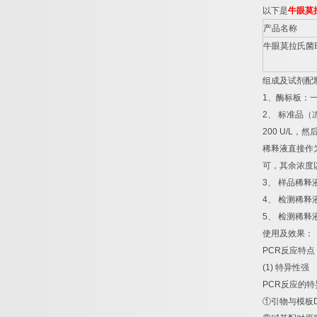
以下是
牛眼莫
产品名称
牛眼莫拉氏菌
组成及试剂配
1
、酶标板：
2
、
标准品（
200 U/L
，然
稀释液直接作
可，其余浓度
3
、
样品稀释
4
、
检测稀释
5
、
检测稀释
使用及效果：
PCR
反应特点
(1)
特异性强
PCR
反应的特
①
引物与模板