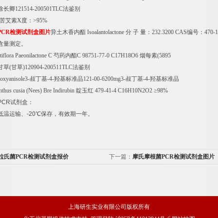
徐长卿
121514-200501TLC
法鉴别
苦艾素
X
度：
>95%
PCR
检测试剂盒图片
异土木香内酯
Isoalantolactone
分
子
量：
232.3200 CAS
编号：
470-
含量测定。
tiflora Paeonilactone C
芍药内酯
C 98751-77-0 C17H18O6
烟每素
(5895
甘草
(
甘草
)120904-200511TLC
法鉴别
oxyanisole3-
叔丁基
-4-
羟基标准品
121-00-6200mg3-
叔丁基
-4-
羟基标准品
thus cusia (Nees) Bre Indirubin
靛玉红
479-41-4 C16H10N2O2
≥
98%
PCR
试剂盒：
低温运输、
-20
℃
保存，有效期一年。
拉氏菌PCR检测试剂盒报价
下一篇：
摩氏摩根菌PCR检测试剂盒图片
上海研生实业有限公司版权所有