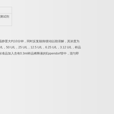
测试剂
温静置大约
10
分钟，同时反复颠倒
/
搓动以助溶解，其浓度为
/L
，
50 U/L
，
25 U/L
，
12.5 U/L
，
6.25 U/L
，
3.12 U/L
，样品
标准品加入含有
0.3ml
样品稀释液的
Eppendorf
管中，混匀即