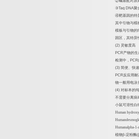
②
碱基配对原
③
Taq DNA
聚
④
靶基因的特
其中引物与模
模板与引物的
因区，其特异
(2)
灵敏度高
PCR
产物的生
检测中，
PCR
(3)
简便、快
PCR
反应用耐
物一般用电泳
(4)
对标本的
不需要分离病
小鼠可溶性白
Human hydroxyl
Humandesmogl
Humanalpha-1-
植物β
-
淀粉酶
(