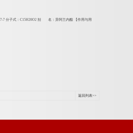
17-7
分子式：
C15H20O2
别 名：异阿兰内酯
【作用与用
返回列表>>