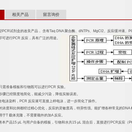
相关产品
留言询价
型
PCR
试剂盒的改良产品，
含有
Taq DNA
聚合酶、
dNTPs
、
MgCl2
、反应缓冲液、
P
即可进行
PCR
反应，具有广泛的用途。
只需准备模板和引物既可以进行
PCR
实验。
步骤已经限度地简化，能减少污染，降低实验误差。
含电泳染料，
PCR
反应液可直接上样电泳，进一步简化了操作。
的浓度和比例都经过精心优化，反应的灵敏度高，特异性强。能扩增各种常见的
DNA
用于
T
载体克隆，不需要额外的加
A
反应。
将本产品
15 μL
与用户自备的模板，引物和水共
15 μL
混合后，直接进行
PCR
反应（
P