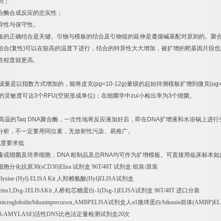
则；
合酶合成反应的忠实性；
异性与保守性。
板的正确结合是关键。引物与模板的结合及引物链的延伸是遵循碱基配对原则的。聚
结合
(
复性
)
可以在较高的温度下进行，结合的特异性大大增加，被扩增的靶基因片段也
性程度就更高。
成量是以指数方式增加的，能将皮克
(pg=10-12g)
量级的起始待测模板扩增到微克
(ug
的灵敏度可达
3
个
RFU(
空斑形成单位
)
；在细菌学中
zui
小检出率为
3
个细菌。
速
高温的
Taq DNA
聚合酶，一次性地将反应液加好后，即在
DNA
扩增液和水浴锅上进行
分析，不一定要用同位素，无放射性污染、易推广。
纯度要求低
毒或细菌及培养细胞，
DNA
粗制品及总
RNA
均可作为扩增模板。可直接用临床标本如
细胞分化抗原
30(sCD30)Elisa
试剂盒
96T/48T
试剂盒
组装
/
原装
ysine (Hyl) ELISA Kit
人羟赖氨酸
(Hyl)ELISA
试剂盒
eins1,Dsg-1ELISAKit
人桥粒芯糖蛋白
-1(Dsg-1)ELISA
试剂盒
96T/48T
进口分装
microglobulin/bikuninprecursor,AMBPELISA
试剂盒人α
1
微球蛋白
/bikunin
前体
(AMBP)EL
β
-AMYLASE)
活性
DNS
比色法定量检测试剂盒
20
次