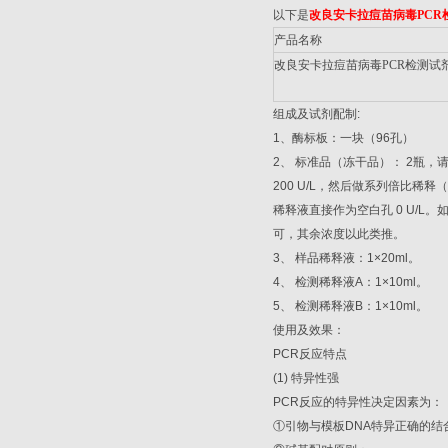
以下是
改良安卡拉痘苗病毒
PCR
产品名称
改良安卡拉痘苗病毒
PCR
检测试
组成及试剂配制
:
1
、酶标板：一块（
96
孔）
2
、
标准品（冻干品）：
2
瓶，
200 U/L
，然后做系列倍比稀释（
稀释液直接作为空白孔
0 U/L
。
可，其余浓度以此类推。
3
、
样品稀释液：
1×20ml
。
4
、
检测稀释液
A
：
1×10ml
。
5
、
检测稀释液
B
：
1×10ml
。
使用及效果：
PCR
反应特点
(1)
特异性强
PCR
反应的特异性决定因素为：
①
引物与模板
DNA
特异正确的结