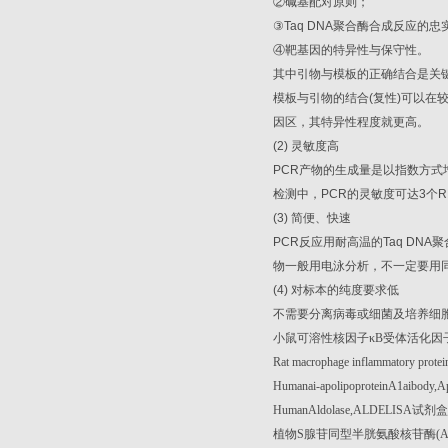
②
碱基配对原则；
③
Taq DNA
聚合酶合成反应的忠
④
靶基因的特异性与保守性。
其中引物与模板的正确结合是关
模板与引物的结合
(
复性
)
可以在
因区，其特异性程度就更高。
(2)
灵敏度高
PCR
产物的生成量是以指数方式
检测中，
PCR
的灵敏度可达
3
个
R
(3)
简便、快速
PCR
反应用耐高温的
Taq DNA
聚
物一般用电泳分析，不一定要用
(4)
对标本的纯度要求低
不需要分离病毒或细菌及培养细
小鼠可溶性核因子κ
B
受体活化因
Rat macrophage inflammatory prote
Humanai-apolipoproteinA1aibody
HumanAldolase,ALDELISA
试剂盒
植物
S
腺苷同型半胱氨酸核苷酶
(A