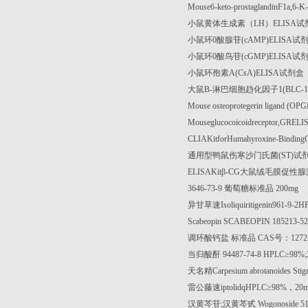
Mouse6-keto-prostaglandinF1a,6-
小鼠黄体生成素（
LH
）
ELISA
试
小鼠环
0
酸腺苷
(cAMP)ELISA
试
小鼠环
0
酸鸟苷
(cGMP)ELISA
试
小鼠环孢素
A(CsA)ELISA
试剂盒
大鼠
B-
淋巴细胞趋化因子
1(BLC-
Mouse osteoprotegerin ligand (OP
Mouseglucocoicoidreceptor,GRELI
CLIAKitforHumahyroxine-Binding
通用型鸭鼠伤寒沙门氏菌
(ST)
试
ELISAKit
β
-CG
大鼠绒毛膜促性腺
3646-73-9
葡萄糖标准品
200mg
异甘草速
Isoliquiritigenin961-9-2
Scabeopin SCABEOPIN 185213-52
调环酸钙盐
标准品
CAS
号：
1272
当归酸酐
94487-74-8 HPLC
≥
98%
天名精
Carpesium abrotanoides Stig
雷公藤速
iptolidqHPLC
≥
98%
，
20m
汉黄芩苷
;
汉黄芩甙
Wogonoside 5