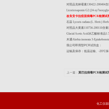
对照品克林霉素
130422-200404
含
Licoricesaponin G2 (24-xy7noxyglyc
改良安卡拉痘苗病毒
PCR
检测试
石蒜
Lycoris radiata (L. Herit.) Her
对照品大黄素
110756-200110
含量
Glacial Acetic Acid
冰乙酸标准品
1.
木通
Akebia inoneata 3-Epiakebono
我公司即用型
PCR
试剂盒：
运输及保存：低温运输、
-20
℃
保
上一篇：
莫巴拉病毒PCR检测试
化工仪器