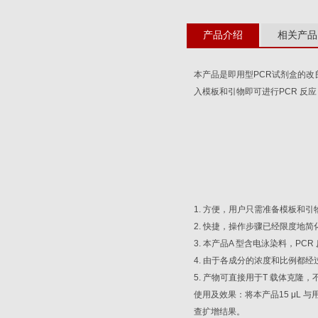
产品介绍
相关产品
本产品是即用型
PCR
试剂盒的改
入模板和引物即可进行
PCR
反应
1.
方便，用户只需准备模板和引
2.
快捷，操作步骤已经限度地简
3.
本产品
A
型含电泳染料，
PCR
4.
由于各成分的浓度和比例都经
5.
产物可直接用于
T
载体克隆，
使用及效果：将本产品
15 μL
与
查扩增结果。