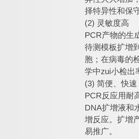
择特异性和保
(2)
灵敏度高
PCR
产物的生
待测模板扩增
胞；在病毒的
学中
zui
小检出
(3)
简便、快速
PCR
反应用耐
DNA
扩增液和
增反应。扩增
易推广。