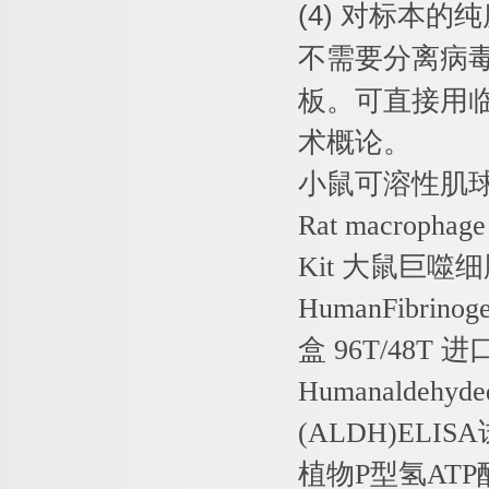
(4)
对标本的纯
不需要分离病
板。可直接用
术概论。
小鼠可溶性肌
Rat macrophage 
Kit
大鼠巨噬细
HumanFibrinoge
盒
96T/48T
进
Humanaldehyde
(ALDH)ELISA
植物
P
型氢
ATP