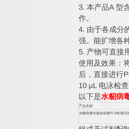
3.
本产品
A
型
作。
4.
由于各成分
强。能扩增各
5.
产物可直接
使用及效果：
后，直接进行
P
10 μL
电泳检查
以下是
水貂病
产品名称
水貂病毒性肠炎病毒
PCR
检测试