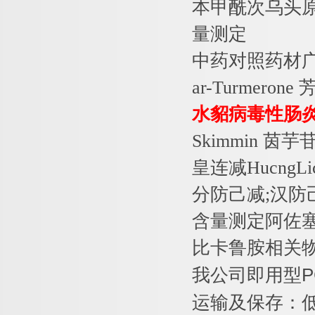
本甲酰次乌头
量测定
中药对照药材
ar-Turmerone
水貂病毒性肠
Skimmin
茵芋
皇连减
HucngLi
分防己减
;
汉防
含量测定阿佐
比卡鲁胺相关
我公司即用型
P
运输及保存：