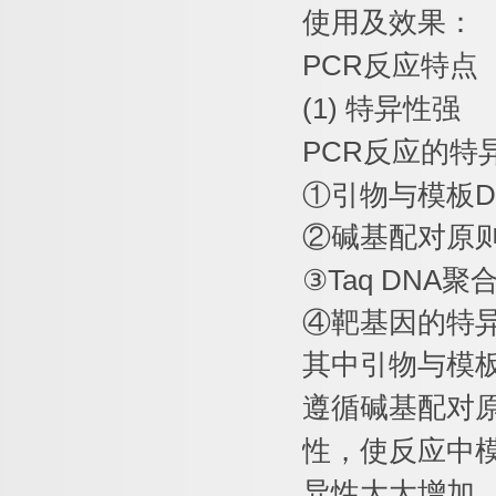
使用及效果：
PCR
反应特点
(1)
特异性强
PCR
反应的特
①
引物与模板
D
②
碱基配对原
③
Taq DNA
聚
④
靶基因的特
其中引物与模
遵循碱基配对
性，使反应中
异性大大增加