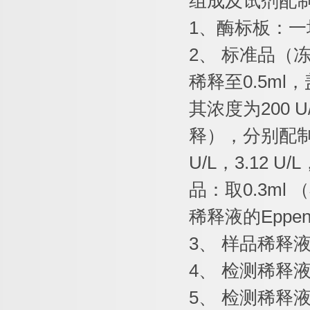
组成及试剂配
1
、酶标板：一
2
、
标准品（
稀释至
0.5ml
，
其浓度为
200 U
释），分别配
U/L
，
3.12 U/L
品：取
0.3ml
（
稀释液的
Eppen
3
、
样品稀释
4
、
检测稀释
5
、
检测稀释