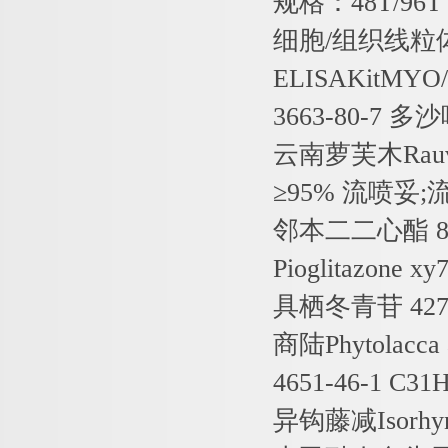
规格：
48T/96T
细胞
/
组织线粒
ELISAKitMYO
3663-80-7
多沙
云南萝芙木
Rauv
≥
95%
流喷妥
;
邻本二二心酯
Pioglitazone xy
具栖冬青苷
427
商陆
Phytolacca 
4651-46-1 C3
异钩藤减
Isorhy