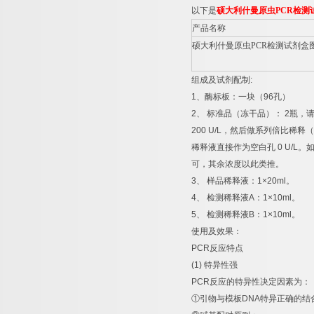
以下是
硕大利什曼原虫
PCR
检测
产品名称
硕大利什曼原虫
PCR
检测试剂盒
组成及试剂配制
:
1
、酶标板：一块（
96
孔）
2
、
标准品（冻干品）：
2
瓶，
200 U/L
，然后做系列倍比稀释（
稀释液直接作为空白孔
0 U/L
。
可，其余浓度以此类推。
3
、
样品稀释液：
1×20ml
。
4
、
检测稀释液
A
：
1×10ml
。
5
、
检测稀释液
B
：
1×10ml
。
使用及效果：
PCR
反应特点
(1)
特异性强
PCR
反应的特异性决定因素为：
①
引物与模板
DNA
特异正确的结