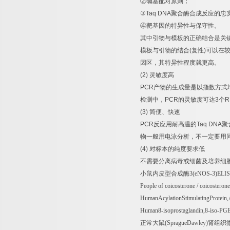
②
碱基配对原则；
③
Taq DNA
聚合酶合成反应的忠
④
靶基因的特异性与保守性。
其中引物与模板的正确结合是关
模板与引物的结合
(
复性
)
可以在
因区，其特异性程度就更高。
(2)
灵敏度高
PCR
产物的生成量是以指数方式
检测中，
PCR
的灵敏度可达
3
个
R
(3)
简便、快速
PCR
反应用耐高温的
Taq DNA
聚
物一般用电泳分析，不一定要用
(4)
对标本的纯度要求低
不需要分离病毒或细菌及培养细
小鼠内皮型合成酶
3(eNOS-3)ELI
People of coicosterone / coicostero
HumanAcylationStimulatingProtei
Human8-isoprostaglandin,8-iso-P
正常大鼠
(SpragueDawley)
肾组织