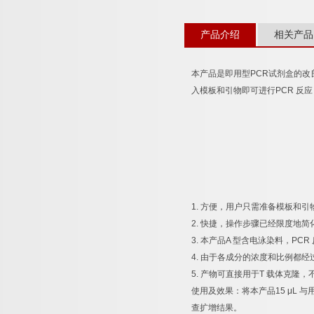
产品介绍
相关产品
本产品是即用型
PCR
试剂盒的改
入模板和引物即可进行
PCR
反应
1.
方便，用户只需准备模板和引
2.
快捷，操作步骤已经限度地简
3.
本产品
A
型含电泳染料，
PCR
4.
由于各成分的浓度和比例都经
5.
产物可直接用于
T
载体克隆，
使用及效果：将本产品
15 μL
与
查扩增结果。