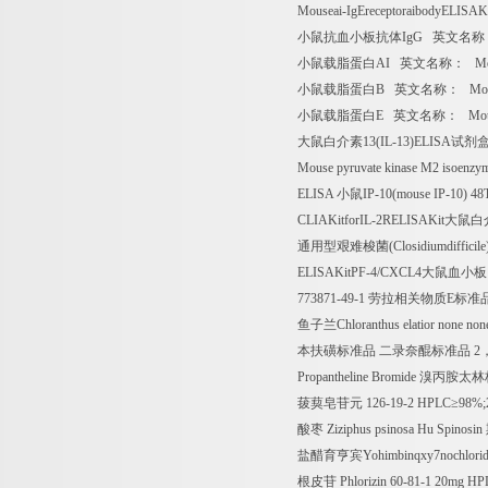
Mouseai-IgEreceptoraibodyELISAK
小鼠抗血小板抗体
IgG
英文名称
小鼠载脂蛋白
AI
英文名称：
Mou
小鼠载脂蛋白
B
英文名称：
Mous
小鼠载脂蛋白
E
英文名称：
Mous
大鼠白介素
13(IL-13)ELISA
试剂
Mouse pyruvate kinase M2 isoenz
ELISA
小鼠
IP-10(mouse IP-10) 4
CLIAKitforIL-2RELISAKit
大鼠白
通用型艰难梭菌
(Closidiumdifficile
ELISAKitPF-4/CXCL4
大鼠血小板
773871-49-1
劳拉相关物质
E
标准
鱼子兰
Chloranthus elatior none 
本扶磺标准品
二录奈醌标准品
2
Propantheline Bromide
溴丙胺太林
菝葜皂苷元
126-19-2 HPLC
≥
98%
酸枣
Ziziphus psinosa Hu Spinosin
盐醋育亨宾
Yohimbinqxy7nochlor
根皮苷
Phlorizin 60-81-1 20mg H