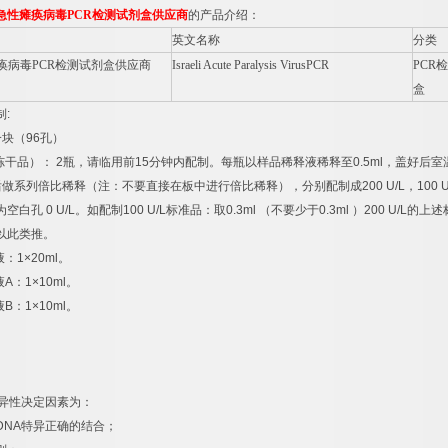
急性瘫痪病毒
PCR
检测试剂盒供应商
的产品介绍：
英文名称
分类
痪病毒
PCR
检测试剂盒供应商
Israeli Acute Paralysis VirusPCR
PCR
检
盒
制
:
一块（
96
孔）
冻干品）：
2
瓶，请临用前
15
分钟内配制。每瓶以样品稀释液稀释至
0.5ml
，盖好后室
后做系列倍比稀释（注：不要直接在板中进行倍比稀释），分别配制成
200 U/L
，
100 U
为空白孔
0 U/L
。如配制
100 U/L
标准品：取
0.3ml
（不要少于
0.3ml
）
200 U/L
的上述
以此类推。
液：
1×20ml
。
液
A
：
1×10ml
。
液
B
：
1×10ml
。
异性决定因素为：
DNA
特异正确的结合；