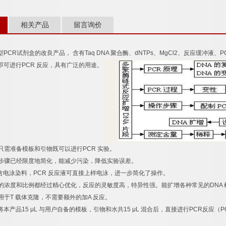
相关产品
留言询价
型
PCR
试剂盒的改良产品，
含有
Taq DNA
聚合酶、
dNTPs
、
MgCl2
、反应缓冲液、
P
即可进行
PCR
反应，具有广泛的用途。
只需准备模板和引物既可以进行
PCR
实验。
步骤已经限度地简化，能减少污染，降低实验误差。
含电泳染料，
PCR
反应液可直接上样电泳，进一步简化了操作。
的浓度和比例都经过精心优化，反应的灵敏度高，特异性强。能扩增各种常见的
DNA
用于
T
载体克隆，不需要额外的加
A
反应。
将本产品
15 μL
与用户自备的模板，引物和水共
15 μL
混合后，直接进行
PCR
反应（
P