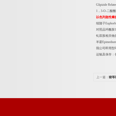
Glipizide Rela
1
，
3-O-
二酸酰
以色列急性瘫
续随子
Euphorbi
对照品环酰胺
钆双胺相关物
羊藿
Epimedium
我公司即用型
运输及保存：
上一篇：
猪等