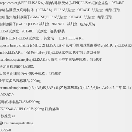
rphieceptor,
β
-EPRELISAKit
小鼠β内啡肽受体
(
β
-EPR)ELISA
试剂盒规格：
96T/48T
脉络丛脑膜炎病毒抗体（
LCM-Ab
）
ELISA
试剂盒
96T/48T
试剂盒
组装
/
原装
噬细胞集落刺激因子
(GM-CSF)ELISA
试剂盒
96T/48T
试剂盒
组装
/
原装
落刺激因子
(G-CSF)ELISA
试剂盒
96T/48T
试剂盒
组装
/
原装
ELISA
试剂盒
96T/48T
试剂盒
组装
/
原装
蛋白
1(LCN1)ELISA
试剂盒
，英文名：
LCN1 ELISA Kit
myosin heavy chain 2 (sMHC-2) ELISA Kit
小鼠可溶性肌球蛋白重链
2(sMHC-2)ELISA
试
ine,FKELISAKit
小鼠趋化因子
(FK)ELISA
试剂盒
96T/48T
进口分装
manHomocysteine(Hcy)ELISAKit
人血浆同型半胱氨酸规格：
48T/96T
法定量检测试剂盒
20
次
大鼠角化细胞内分泌因子规格：
48T/96T
酸莱克多巴胺标准品
200mg
orium adenophorum (4R,4AS,6S,8AR)-6-(
乙酰基氧基
)-3,4,4A,5,6,8A-
六轻
-4,7-
二甲基
-1-(
5292-97-9
黄毒甙标准品
71-63-6200mg
877822-41-8 HPLC
≥
95%;20mg
订购
|
咨询
E
标准品
ea
醋
Ornithineaspaate50mg
30-95-0