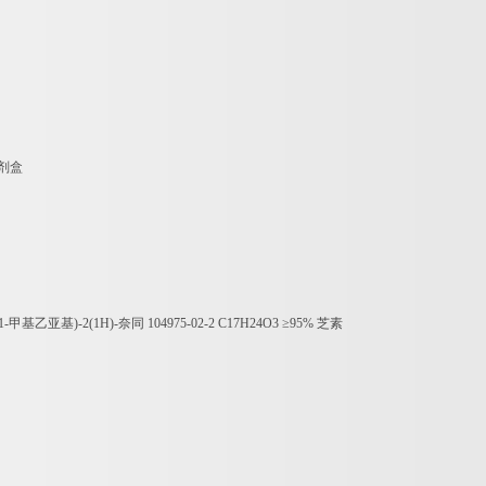
剂盒
1-
甲基乙亚基
)-2(1H)-
奈同
104975-02-2 C17H24O3
≥
95%
芝素