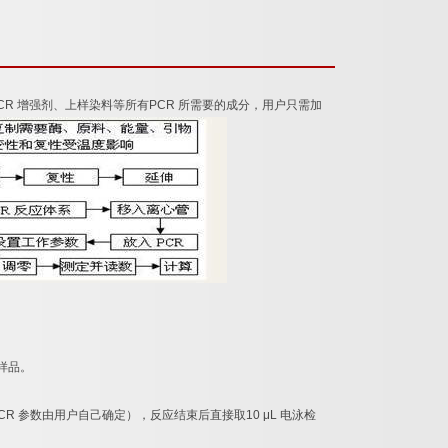
CR
增强剂、上样染料等所有
PCR
所需要的成分，用户只需加
样品。
CR
参数由用户自己确定），反应结束后直接取
10 μL
电泳检