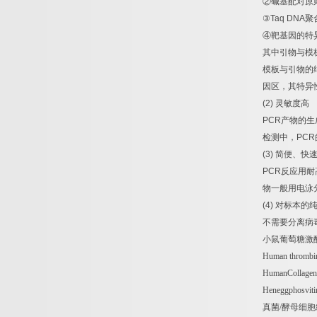
②
碱基配对原
③
Taq DNA
聚
④
靶基因的特
其中引物与模
模板与引物的
因区，其特异
(2)
灵敏度高
PCR
产物的生
检测中，
PCR
(3)
简便、快
PCR
反应用耐
物一般用电泳
(4)
对标本的
不需要分离病
小鼠葡萄糖激
Human thrombin
HumanCollagen-
Heneggphosvit
真菌
/
酵母细胞