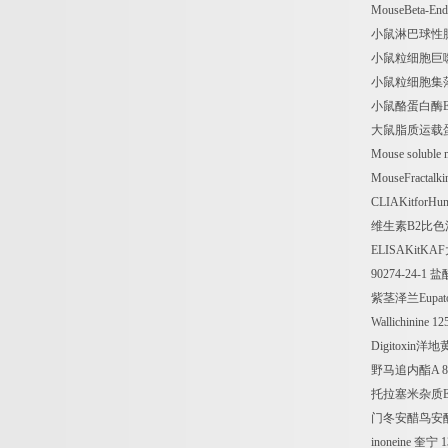
MouseBeta-Endo
小鼠淋巴球性
小鼠粒细胞巨
小鼠粒细胞集
小鼠酪蛋白酶
大鼠脂质运载
Mouse soluble 
MouseFractalk
CLIAKitforHu
维生素
B2
比色
ELISAKitKAF
90274-24-1
盐
紫茎泽兰
Eupat
Wallichinine 12
Digitoxin
洋地
野马追内酯
A 
托拉塞米杂质
门冬安醋鸟安
inoneine
奎宁
1