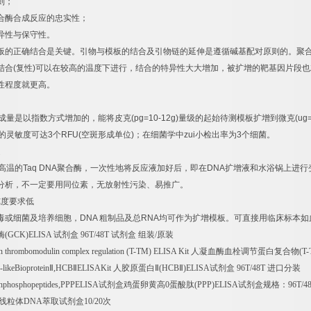
则；
合酶合成反应的忠实性；
异性与保守性。
板的正确结合是关键。引物与模板的结合及引物链的延伸是遵循碱基配对原则的。聚
结合
(
复性
)
可以在较高的温度下进行，结合的特异性大大增加，被扩增的靶基因片段也
性程度就更高。
成量是以指数方式增加的，能将皮克
(pg=10-12g)
量级的起始待测模板扩增到微克
(ug
的灵敏度可达
3
个
RFU(
空斑形成单位
)
；在细菌学中
zui
小检出率为
3
个细菌。
速
高温的
Taq DNA
聚合酶，一次性地将反应液加好后，即在
DNA
扩增液和水浴锅上进行
分析，不一定要用同位素，无放射性污染、易推广。
纯度要求低
毒或细菌及培养细胞，
DNA
粗制品及总
RNA
均可作为扩增模板。可直接用临床标本如
酶
(GCK)ELISA
试剂盒
96T/48T
试剂盒
组装
/
原装
 thrombomodulin complex regulation (T-TM) ELISA Kit
人凝血酶血栓调节蛋白复合物
(T
likeBioprotein
Ⅱ
,HCB
Ⅱ
ELISAKit
人胶原蛋白Ⅱ
(HCB
Ⅱ
)ELISA
试剂盒
96T/48T
进口分装
inphosphopeptides,PPPELISA
试剂盒鸡蛋卵黄高
0
蛋酸肽
(PPP)ELISA
试剂盒规格：
96T/4
线粒体
DNA
萃取试剂盒
10/20
次