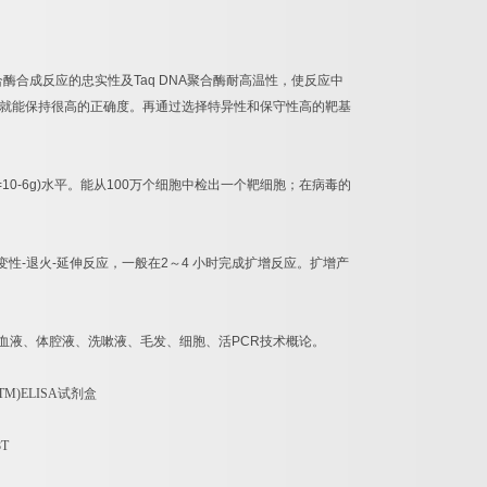
合酶合成反应的忠实性及
Taq DNA
聚合酶耐高温性，使反应中
就能保持很高的正确度。再通过选择特异性和保守性高的靶基
=10-6g)
水平。能从
100
万个细胞中检出一个靶细胞；在病毒的
变性
-
退火
-
延伸反应，一般在
2
～
4
小时完成扩增反应。扩增产
血液、体腔液、洗嗽液、毛发、细胞、活
PCR
技术概论。
-TM)ELISA
试剂盒
8T