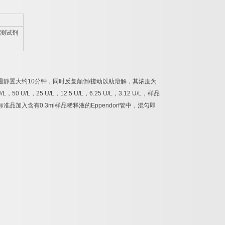
测试剂
温静置大约
10
分钟，同时反复颠倒
/
搓动以助溶解，其浓度为
/L
，
50 U/L
，
25 U/L
，
12.5 U/L
，
6.25 U/L
，
3.12 U/L
，样品
标准品加入含有
0.3ml
样品稀释液的
Eppendorf
管中，混匀即