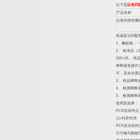
以下是
以色列
产品名称
以色列急性瘫
组成及试剂配
1
、酶标板：
2
、
标准品（
200 U/L
，然
稀释液直接作
可，其余浓度
3
、
样品稀释
4
、
检测稀释
5
、
检测稀释
使用及效果：
PCR
反应特点
(1)
特异性强
PCR
反应的特
①
引物与模板