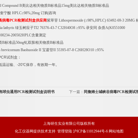
ted Compound B
美比达相关物质
B
标准品
15mg
美比达相关物质
B
标准品
奎宁酸
HPLC
≥
98%;20mg
订购
|
咨询
痪病毒
PCR
检测试剂盒供应商
紫草苷
Lithospermoside (
≥
98%,HPLC) 63492-69-3 20MG
a lathyris
绿玉树应子
TI2 76376-43-7 C32H40O8
≥
95%
录安同
杂质
A(K0551000
100234-200502HPLC
含量测定
质
B
标准品
50mg
钆双胺相关物质
B
标准品
 brevicornum Baohuoside II
宝藿苷
II 55395-07-8 C26H28O10
≥
95%
PCR
试剂盒：
低温运输、
-20
℃
保存，有效期一年。
孢球虫通用PCR检测试剂盒说明书
下一篇：
同詹姆士城峡谷病毒PCR检测试
上海研生实业有限公司版权所有
化工仪器网
提供技术支持
管理登陆
沪ICP备11012944号-6
网站地图