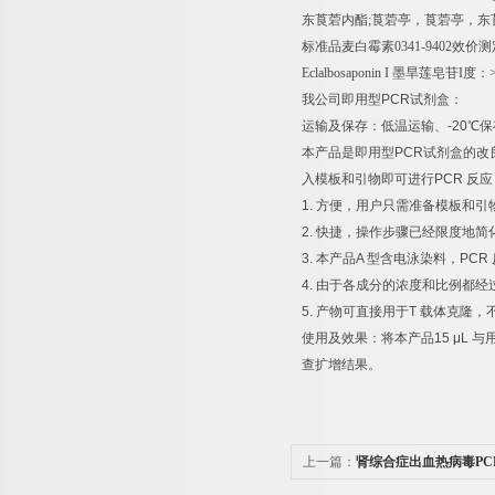
东莨菪内酯
;
莨菪亭，莨菪亭，东
标准品麦白霉素
0341-9402
效价测
Eclalbosaponin I
墨旱莲皂苷
I
度：
我公司即用型
PCR
试剂盒：
运输及保存：低温运输、
-20
℃
保
本产品是即用型
PCR
试剂盒的改
入模板和引物即可进行
PCR
反应
1.
方便，用户只需准备模板和引
2.
快捷，操作步骤已经限度地简
3.
本产品
A
型含电泳染料，
PCR
4.
由于各成分的浓度和比例都经
5.
产物可直接用于
T
载体克隆，
使用及效果：将本产品
15 μL
与
查扩增结果。
上一篇：
肾综合症出血热病毒PC