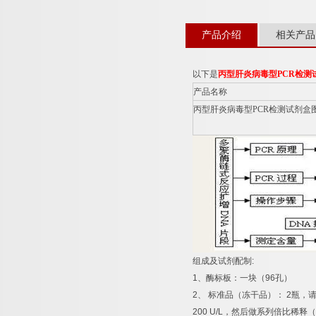
产品介绍
相关产品
以下是
丙型肝炎病毒型
PCR
检测
产品名称
丙型肝炎病毒型
PCR
检测试剂盒
组成及试剂配制
:
1
、酶标板：一块（
96
孔）
2
、
标准品（冻干品）：
2
瓶，
200 U/L
，然后做系列倍比稀释（