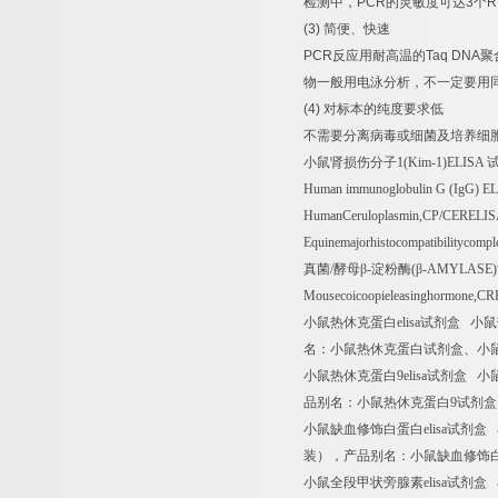
检测中，
PCR
的灵敏度可达
3
个
R
(3)
简便、快速
PCR
反应用耐高温的
Taq DNA
聚
物一般用电泳分析，不一定要用
(4)
对标本的纯度要求低
不需要分离病毒或细菌及培养细
小鼠肾损伤分子
1(Kim-1)ELISA
Human immunoglobulin G (IgG) E
HumanCeruloplasmin,CP/CERELI
Equinemajorhistocompatibilityco
真菌
/
酵母β
-
淀粉酶
(
β
-AMYLASE)
Mousecoicoopieleasinghormone,C
小鼠热休克蛋白
elisa
试剂盒
小鼠
名：小鼠热休克蛋白试剂盒、小
小鼠热休克蛋白
9elisa
试剂盒
小
品别名：小鼠热休克蛋白
9
试剂盒
小鼠缺血修饰白蛋白
elisa
试剂盒
装），产品别名：小鼠缺血修饰
小鼠全段甲状旁腺素
elisa
试剂盒