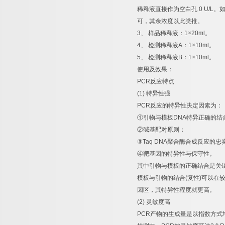
稀释液直接作为空白孔
0 U/L
。
可，其余浓度以此类推。
3
、
样品稀释液：
1×20ml
。
4
、
检测稀释液
A
：
1×10ml
。
5
、
检测稀释液
B
：
1×10ml
。
使用及效果：
PCR
反应特点
(1)
特异性强
PCR
反应的特异性决定因素为：
①
引物与模板
DNA
特异正确的结
②
碱基配对原则；
③
Taq DNA
聚合酶合成反应的忠
④
靶基因的特异性与保守性。
其中引物与模板的正确结合是关
模板与引物的结合
(
复性
)
可以在
因区，其特异性程度就更高。
(2)
灵敏度高
PCR
产物的生成量是以指数方式