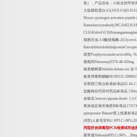
装），产品别名：小鼠全段甲状
大鼠膜联蛋白
A5(ANXA5)ELISA
Mouse ypsinogen activation peptid
Ratmelanocyteaibody,MCAbELISA
CLIAKitforGGT(Humangammaglamy
细胞甘油
-3-0
酸脱氢酶
-2(Glycerol
RatsolubleendothelialproteinCrece
斑蝥
PorphyrosciasdecursivaMiq. No
紫菀同
Shiononq10376-48-420mg
南美蟛蜞菊
Wedelia ilobata ent-3
β
-T
检查用葡萄糖酸锌
100332-200001
非那西汀熔点标准标准品
62-44-2
盐酸格拉司琼对照品标准品
120m
金银花
lonicera japonia thunb. 1,3-
奥洛他定相关物质
B
标准品
173174
epinepxnine Bitarate
肾上线素标准
(R
型
)
人参皂苷
Rh1 HPLC
≥
98%;2
丙型肝炎病毒型
PCR
检测试剂盒
紫草速
ShikoninHPLC
≥
98%
，
20mg