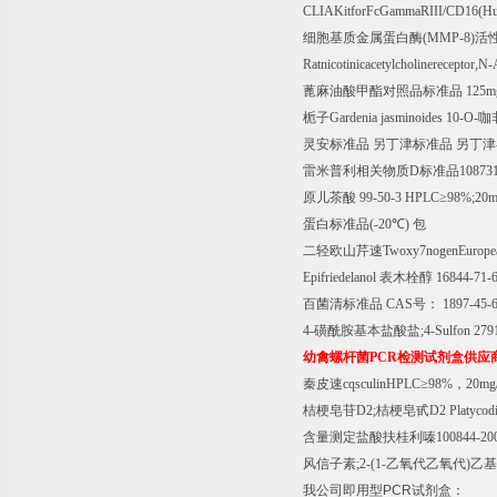
CLIAKitforFcGammaRIII/CD16(Hum
细胞基质金属蛋白酶
(MMP-8)
活
Ratnicotinicacetylcholinereceptor
蓖麻油酸甲酯对照品标准品
125m
栀子
Gardenia jasminoides 10-O-
咖
灵安标准品
另丁津标准品
另丁津
雷米普利相关物质
D
标准品
10873
原儿茶酸
99-50-3 HPLC
≥
98%;20
蛋白标准品
(-20
℃
)
包
二轻欧山芹速
Twoxy7nogenEurope
Epifriedelanol
表木栓醇
16844-71-
百菌清标准品
CAS
号：
1897-45-
4-
磺酰胺基本盐酸盐
;4-Sulfon 27
幼禽螺杆菌
PCR
检测试剂盒供应
秦皮速
cqsculinHPLC
≥
98%
，
20mg
桔梗皂苷
D2;
桔梗皂甙
D2 Platyco
含量测定盐酸扶桂利嗪
100844-20
风信子素
;2-(1-
乙氧代乙氧代
)
乙基
我公司即用型
PCR
试剂盒：