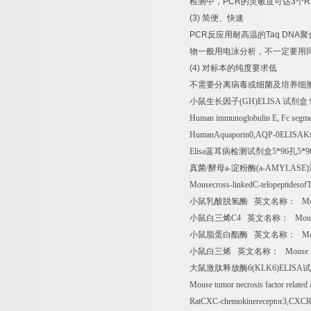
检测中，
PCR
的灵敏度可达
3
个
R
(3)
简便、快速
PCR
反应用耐高温的
Taq DNA
聚
物一般用电泳分析，不一定要用
(4)
对标本的纯度要求低
不需要分离病毒或细菌及培养细
小鼠生长因子
(GH)ELISA
试剂盒
Human immunoglobulin E, Fc segme 
HumanAquaporin0,AQP-0ELISAK
Elisa
蓝耳病检测试剂盒
5*96
孔
5*9
真菌
/
酵母
a-
淀粉酶
(a-AMYLASE)
Mousecross-linkedC-telopeptidesof
小鼠乳酸脱氢酶
英文名称：
Mou
小鼠白三烯
C4
英文名称：
Mous
小鼠脂蛋白酯酶
英文名称：
Mou
小鼠白三烯
英文名称：
Mouse 
大鼠激肽释放酶
6(KLK6)ELISA
试
Mouse tumor necrosis factor related
RatCXC-chemokinereceptor3,CXC