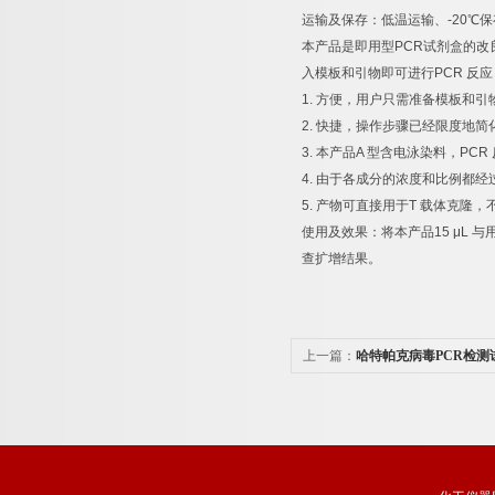
运输及保存：低温运输、
-20
℃
保
本产品是即用型
PCR
试剂盒的改
入模板和引物即可进行
PCR
反应
1.
方便，用户只需准备模板和引
2.
快捷，操作步骤已经限度地简
3.
本产品
A
型含电泳染料，
PCR
4.
由于各成分的浓度和比例都经
5.
产物可直接用于
T
载体克隆，
使用及效果：将本产品
15 μL
与
查扩增结果。
上一篇：
哈特帕克病毒PCR检测