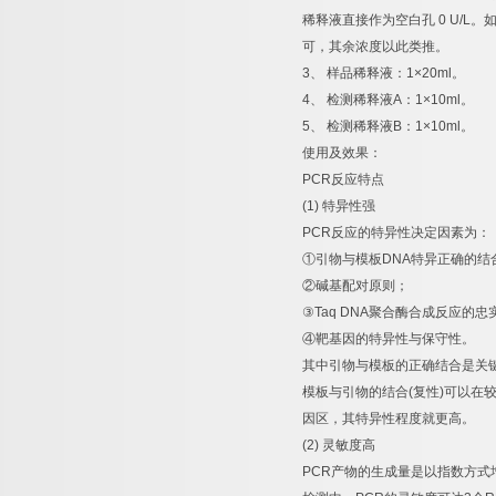
稀释液直接作为空白孔
0 U/L
。
可，其余浓度以此类推。
3
、
样品稀释液：
1×20ml
。
4
、
检测稀释液
A
：
1×10ml
。
5
、
检测稀释液
B
：
1×10ml
。
使用及效果：
PCR
反应特点
(1)
特异性强
PCR
反应的特异性决定因素为：
①
引物与模板
DNA
特异正确的结
②
碱基配对原则；
③
Taq DNA
聚合酶合成反应的忠
④
靶基因的特异性与保守性。
其中引物与模板的正确结合是关
模板与引物的结合
(
复性
)
可以在
因区，其特异性程度就更高。
(2)
灵敏度高
PCR
产物的生成量是以指数方式