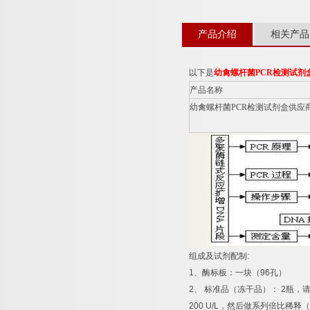
产品介绍
相关产品
以下是
幼禽螺杆菌
PCR
检测试剂
产品名称
幼禽螺杆菌
PCR
检测试剂盒供应
组成及试剂配制
:
1
、酶标板：一块（
96
孔）
2
、
标准品（冻干品）：
2
瓶，
200 U/L
，然后做系列倍比稀释（