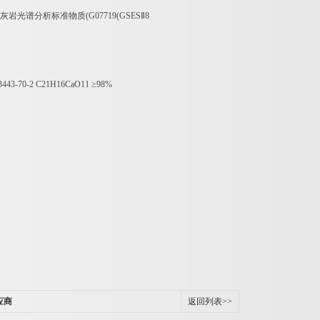
灰岩光谱分析标准物质
(G07719(GSES
Ⅱ
8
3443-70-2 C21H16CaO11
≥
98%
应商
返回列表>>