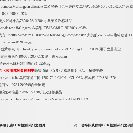
 dumosa Murrangatin diacetate
二乙酸长叶九里香内酯二醇酯
51650-59-0 C19H20O7
合成
110890-200001
鉴别
美拉唑标准品
73590-58-6 200mg
奥美拉唑标准品
cinale rose 8-Gingerol 8-
姜酚
23513-08-8 C19H30O4
≥
98%
大黄
Rheum palmatum L. Rhein-8-O-beta-D-glucopyranoside
大黄酸
-8-O-
β
-D-
葡萄糖苷
11
fqltcrrcqninIB20mg/
支
烯酰紫草素
β
,
β
-Dimetxylacrylshikonin 24502-79-2 20mg HPLC
≥
98%
用于含量测定
测定伊曲康唑
100631-200401
常温，避光
50mg
醋磺环已脲标准品
968-81-0250mg
PCR
检测试剂盒说明书
隐绿原酸
905-99-7
检测用对照品
4-
酰奎宁酸
ra sychnifolia
乌药环烯二同
1782-79-2 C16H14O5
≥
98%
石灰石
1#(YSB14770a
皂苷
A110734-200509
含量测定
丙戊酸标准品
99-66-1 500mg
丙戊酸标准品
a viscosa Dodoviscin A none 1372527-25-7 C27H32O9
≥
95%
单孢子虫PCR检测试剂盒图片
下一篇：
哈特帕克病毒PCR检测试剂盒供