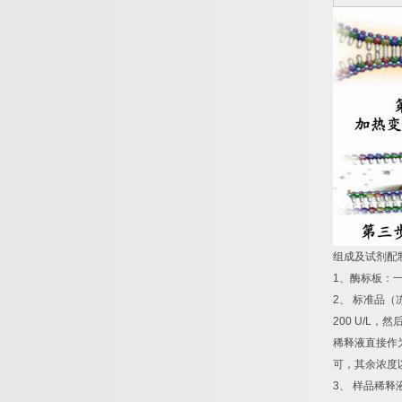
组成及试剂配
1
、酶标板：
2
、
标准品（
200 U/L
，然
稀释液直接作
可，其余浓度
3
、
样品稀释