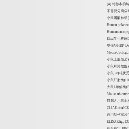
(4)
对标本的
不需要分离病
小鼠嗜酸粒细
Human pokewee
Humanneurope
Elisa
荷兰赛迪
增强型
HRP-D
MouseCyclicgu
小鼠上腺髓质
小鼠可溶性瘦
小鼠β内啡肽
小鼠肝脂酶
(H
大鼠
L
苯解酶
(
Mouse ubiquiti
ELISA
小鼠血
CLIAKitforICE
通用型伤寒沙
ELISAKitgp13
补骨脂定
1864