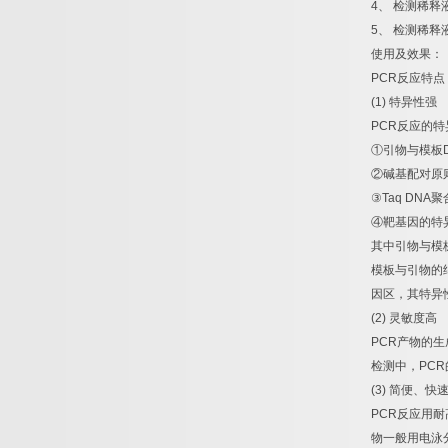
4
、
检测稀释
5
、
检测稀释
使用及效果：
PCR
反应特点
(1)
特异性强
PCR
反应的特
①
引物与模板
②
碱基配对原
③
Taq DNA
聚
④
靶基因的特
其中引物与模
模板与引物的
因区，其特异
(2)
灵敏度高
PCR
产物的生
检测中，
PCR
(3)
简便、快
PCR
反应用耐
物一般用电泳