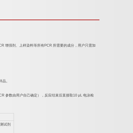
CR
增强剂、上样染料等所有
PCR
所需要的成分，用户只需加
样品。
CR
参数由用户自己确定），反应结束后直接取
10 μL
电泳检
测试剂