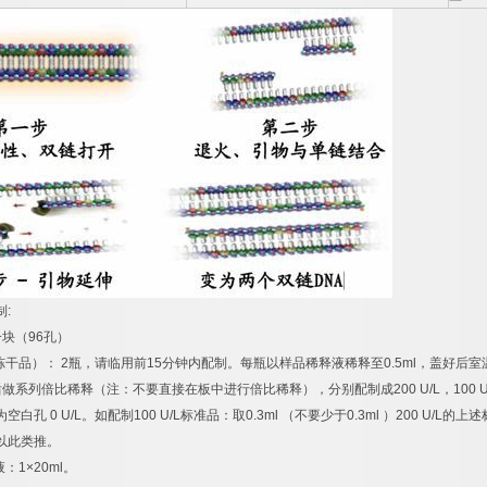
制
:
一块（
96
孔）
冻干品）：
2
瓶，请临用前
15
分钟内配制。每瓶以样品稀释液稀释至
0.5ml
，盖好后室
后做系列倍比稀释（注：不要直接在板中进行倍比稀释），分别配制成
200 U/L
，
100 U
为空白孔
0 U/L
。如配制
100 U/L
标准品：取
0.3ml
（不要少于
0.3ml
）
200 U/L
的上述
以此类推。
液：
1×20ml
。