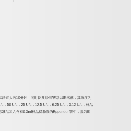
温静置大约
10
分钟，同时反复颠倒
/
搓动以助溶解，其浓度为
/L
，
50 U/L
，
25 U/L
，
12.5 U/L
，
6.25 U/L
，
3.12 U/L
，样品
标准品加入含有
0.3ml
样品稀释液的
Eppendorf
管中，混匀即