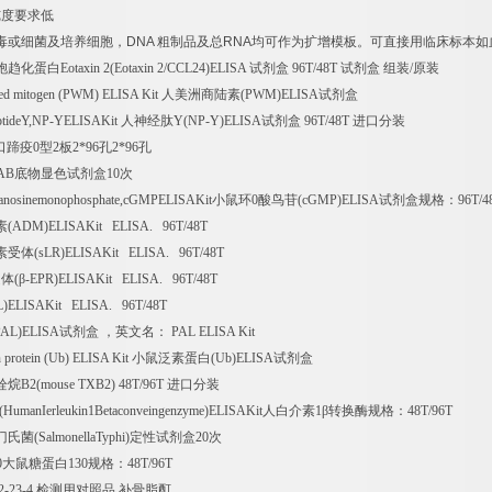
纯度要求低
毒或细菌及培养细胞，
DNA
粗制品及总
RNA
均可作为扩增模板。可直接用临床标本如
胞趋化蛋白
Eotaxin 2(Eotaxin 2/CCL24)ELISA
试剂盒
96T/48T
试剂盒
组装
/
原装
d mitogen (PWM) ELISA Kit
人美洲商陆素
(PWM)ELISA
试剂盒
ptideY,NP-YELISAKit
人神经肽
Y(NP-Y)ELISA
试剂盒
96T/48T
进口分装
口蹄疫
0
型
2
板
2*96
孔
2*96
孔
AB
底物显色试剂盒
10
次
anosinemonophosphate,cGMPELISAKit
小鼠环
0
酸鸟苷
(cGMP)ELISA
试剂盒规格：
96T/4
素
(ADM)ELISAKit ELISA. 96T/48T
素受体
(sLR)ELISAKit ELISA. 96T/48T
受体
(
β
-EPR)ELISAKit ELISA. 96T/48T
L)ELISAKit ELISA. 96T/48T
PAL)ELISA
试剂盒
，英文名：
PAL ELISA Kit
n protein (Ub) ELISA Kit
小鼠泛素蛋白
(Ub)ELISA
试剂盒
栓烷
B2(mouse TXB2) 48T/96T
进口分装
(HumanIerleukin1Betaconveingenzyme)ELISAKit
人白介素
1
β转换酶规格：
48T/96T
门氏菌
(SalmonellaTyphi)
定性试剂盒
20
次
0
大鼠糖蛋白
130
规格：
48T/96T
2-23-4
检测用对照品
补骨脂酊