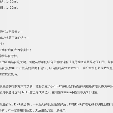
液
A
：
1×10ml
。
液
B
：
1×10ml
。
异性决定因素为：
DNA
特异正确的结合；
则；
合酶合成反应的忠实性；
异性与保守性。
板的正确结合是关键。引物与模板的结合及引物链的延伸是遵循碱基配对原则的。聚
结合
(
复性
)
可以在较高的温度下进行，结合的特异性大大增加，被扩增的靶基因片段也
性程度就更高。
成量是以指数方式增加的，能将皮克
(pg=10-12g)
量级的起始待测模板扩增到微克
(ug
的灵敏度可达
3
个
RFU(
空斑形成单位
)
；在细菌学中
zui
小检出率为
3
个细菌。
速
高温的
Taq DNA
聚合酶，一次性地将反应液加好后，即在
DNA
扩增液和水浴锅上进行
分析，不一定要用同位素，无放射性污染、易推广。