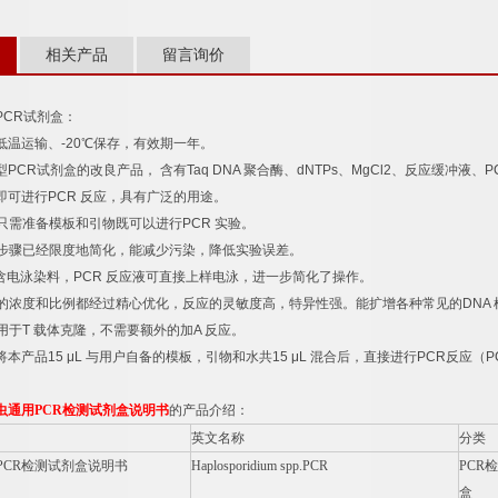
相关产品
留言询价
PCR
试剂盒：
低温运输、
-20
℃
保存，有效期一年。
型
PCR
试剂盒的改良产品，
含有
Taq DNA
聚合酶、
dNTPs
、
MgCl2
、反应缓冲液、
P
即可进行
PCR
反应，具有广泛的用途。
只需准备模板和引物既可以进行
PCR
实验。
步骤已经限度地简化，能减少污染，降低实验误差。
含电泳染料，
PCR
反应液可直接上样电泳，进一步简化了操作。
的浓度和比例都经过精心优化，反应的灵敏度高，特异性强。能扩增各种常见的
DNA
用于
T
载体克隆，不需要额外的加
A
反应。
将本产品
15 μL
与用户自备的模板，引物和水共
15 μL
混合后，直接进行
PCR
反应（
P
虫通用
PCR
检测试剂盒说明书
的产品介绍：
英文名称
分类
PCR
检测试剂盒说明书
Haplosporidium spp.PCR
PCR
检
盒