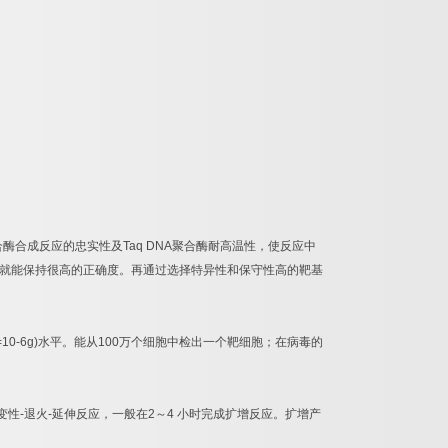
合酶合成反应的忠实性及
Taq DNA
聚合酶耐高温性，使反应中
就能保持很高的正确度。再通过选择特异性和保守性高的靶基
=10-6g)
水平。能从
100
万个细胞中检出一个靶细胞；在病毒的
变性
-
退火
-
延伸反应，一般在
2
～
4
小时完成扩增反应。扩增产