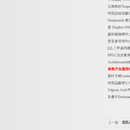
云南铁杉
Tsuga
对照品组安酸
Omeprazole
奥
姜
Zingiber Offi
蓼科植物掌叶
苦玄参苷
IBPic
β
,
β
-
二甲基丙
HPLC
法含量
Acetohexamide
单孢子虫通用
香叶子树
Linde
对照品酸枣仁
Valproic Acid
车桑子
Dodonae
上一篇：
尼氏