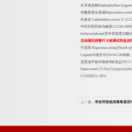
长序虎皮楠
Daphniphyllum longer
本酰新屋头原减
Bqnzoylnqwcconi
长春花
Catharanthus roseus (L.)G.D
中药对照药材乌贼墨
121320-200
Isobavachalcone(
异补骨脂查尔酮
)
瓜纳瑞托病毒
PCR
检测试剂盒说
千层塔
Huperzina serrata(Thumb.)
Loganin
马钱苷
18524-94-2
马钱素
;
尼莫地平相关物质
B
标准品
70172-
Datura metel 15-Dixy7noepioxy
C15H26O3
≥
95%
上一篇：
草鱼呼肠孤病毒毒通用P
商