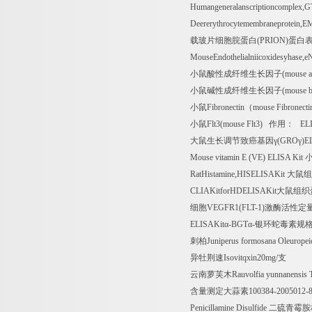
Humangeneralanscriptioncomplex
Deererythrocytemembraneprotein,
载玻片细胞脘蛋白
(PRION)
蛋白
MouseEndothelialniicoxidesyhase
小鼠酸性成纤维生长因子
(mouse
小鼠碱性成纤维生长因子
(mouse
小鼠
Fibronectin
（
mouse Fibronecti
小鼠
Flt3(mouse Flt3)
作用：
EL
大鼠生长调节致癌基因γ
(GRO
γ
)E
Mouse vitamin E (VE) ELISA Kit
RatHistamine,HISELISAKit
大鼠组
CLIAKitforHDELISAKit
大鼠组织
细胞
VEGFR1(FLT-1)
激酶活性定
ELISAKit
α
-BGT
α
-
银环蛇毒素规
刺柏
Juniperus formosana Oleurope
异牡荆速
Isovitqxin20mg/
支
云南萝芙木
Rauvolfia yunnanensis
含量测定大蒜素
100384-2005012-
Penicillamine Disulfide
二硫青霉胺