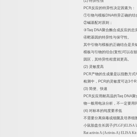
(1)
特异性强
PCR
反应的特异性决定因素为：
①
引物与模板
DNA
特异正确的结
②
碱基配对原则；
③
Taq DNA
聚合酶合成反应的忠
④
靶基因的特异性与保守性。
其中引物与模板的正确结合是关
模板与引物的结合
(
复性
)
可以在
因区，其特异性程度就更高。
(2)
灵敏度高
PCR
产物的生成量是以指数方式
检测中，
PCR
的灵敏度可达
3
个
R
(3)
简便、快速
PCR
反应用耐高温的
Taq DNA
聚
物一般用电泳分析，不一定要用
(4)
对标本的纯度要求低
不需要分离病毒或细菌及培养细
小鼠胎盘生长因子
(PLGF)ELISA
Rat activin A (Activin-A) ELISA Ki