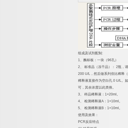
组成及试剂配制
:
1
、酶标板：一块（
96
孔）
2
、
标准品（冻干品）：
2
瓶，
200 U/L
，然后做系列倍比稀释（
稀释液直接作为空白孔
0 U/L
。
可，其余浓度以此类推。
3
、
样品稀释液：
1×20ml
。
4
、
检测稀释液
A
：
1×10ml
。
5
、
检测稀释液
B
：
1×10ml
。
使用及效果：
PCR
反应特点