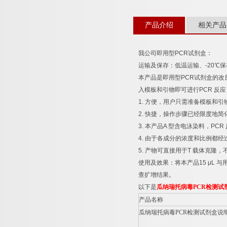
产品介绍
相关产品
我公司即用型
PCR
试剂盒：
运输及保存：低温运输、
-20
℃
保
本产品是即用型
PCR
试剂盒的改
入模板和引物即可进行
PCR
反应
1.
方便，用户只需准备模板和引
2.
快捷，操作步骤已经限度地简
3.
本产品
A
型含电泳染料，
PCR
4.
由于各成分的浓度和比例都经
5.
产物可直接用于
T
载体克隆，
使用及效果：将本产品
15 μL
与
查扩增结果。
以下是
瓜纳瑞托病毒
PCR
检测试
产品名称
瓜纳瑞托病毒
PCR
检测试剂盒说