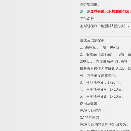
查扩增结果。
以下是
血球链菌
PCR
检测试剂盒
产品名称
血球链菌
PCR
检测试剂盒说明书
组成及试剂配制
:
1
、酶标板：一块（
96
孔）
2
、
标准品（冻干品）：
2
瓶，
200 U/L
，然后做系列倍比稀释（
稀释液直接作为空白孔
0 U/L
。
可，其余浓度以此类推。
3
、
样品稀释液：
1×20ml
。
4
、
检测稀释液
A
：
1×10ml
。
5
、
检测稀释液
B
：
1×10ml
。
使用及效果：
PCR
反应特点
(1)
特异性强
PCR
反应的特异性决定因素为：