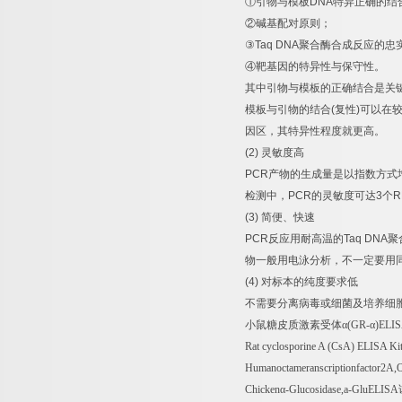
①
引物与模板
DNA
特异正确的结
②
碱基配对原则；
③
Taq DNA
聚合酶合成反应的忠
④
靶基因的特异性与保守性。
其中引物与模板的正确结合是关
模板与引物的结合
(
复性
)
可以在
因区，其特异性程度就更高。
(2)
灵敏度高
PCR
产物的生成量是以指数方式
检测中，
PCR
的灵敏度可达
3
个
R
(3)
简便、快速
PCR
反应用耐高温的
Taq DNA
聚
物一般用电泳分析，不一定要用
(4)
对标本的纯度要求低
不需要分离病毒或细菌及培养细
小鼠糖皮质激素受体α
(GR-
α
)ELI
Rat cyclosporine A (CsA) ELISA Ki
Humanoctameranscriptionfactor2
Chicken
α
-Glucosidase,a-GluELISA