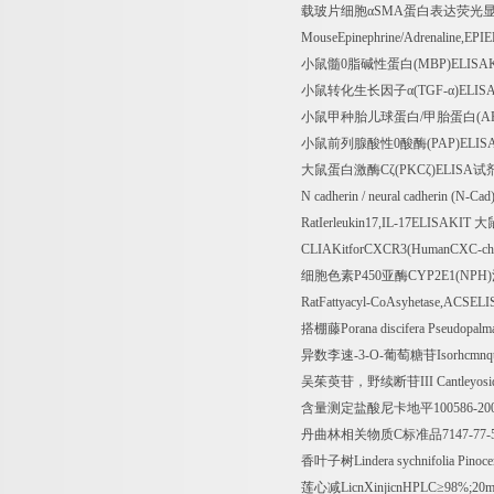
载玻片细胞α
SMA
蛋白表达荧光
MouseEpinephrine/Adrenaline,EPI
小鼠髓
0
脂碱性蛋白
(MBP)ELISAK
小鼠转化生长因子α
(TGF-
α
)ELIS
小鼠甲种胎儿球蛋白
/
甲胎蛋白
(A
小鼠前列腺酸性
0
酸酶
(PAP)ELIS
大鼠蛋白激酶
C
ζ
(PKC
ζ
)ELISA
试
N cadherin / neural cadherin (N-Ca
RatIerleukin17,IL-17ELISAKIT
大
CLIAKitforCXCR3(HumanCXC-chem
细胞色素
P450
亚酶
CYP2E1(NPH)
RatFattyacyl-CoAsyhetase,ACSELI
搭棚藤
Porana discifera Pseudopalm
异数李速
-3-O-
葡萄糖苷
Isorhcmnq
吴茱萸苷，野续断苷
III Cantleyo
含量测定盐酸尼卡地平
100586-20
丹曲林相关物质
C
标准品
7147-77
香叶子树
Lindera sychnifolia Pinoc
莲心减
LicnXinjicnHPLC
≥
98%;20m