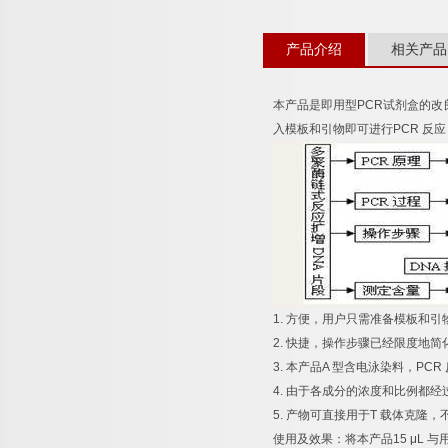
产品介绍
相关产品
本产品是即用型
PCR
试剂盒的改
入模板和引物即可进行
PCR
反应
1.
方便，用户只需准备模板和引
2.
快捷，操作步骤已经限度地简
3.
本产品
A
型含电泳染料，
PCR
4.
由于各成分的浓度和比例都经
5.
产物可直接用于
T
载体克隆，
使用及效果：将本产品
15 μL
与