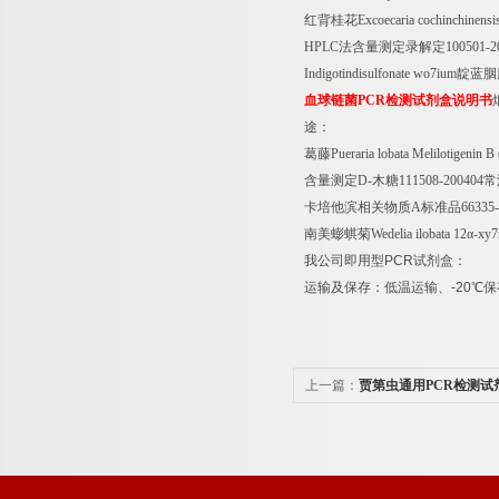
红背桂花
Excoecaria cochinchinensi
HPLC
法含量测定录解定
100501-2
Indigotindisulfonate wo7ium
靛蓝胭
血球链菌
PCR
检测试剂盒说明书
途：
葛藤
Pueraria lobata Melilotigenin B
含量测定
D-
木糖
111508-200404
常
卡培他滨相关物质
A
标准品
66335
南美蟛蜞菊
Wedelia ilobata 12
α
-xy7
我公司即用型
PCR
试剂盒：
运输及保存：低温运输、
-20
℃
保
上一篇：
贾第虫通用PCR检测试