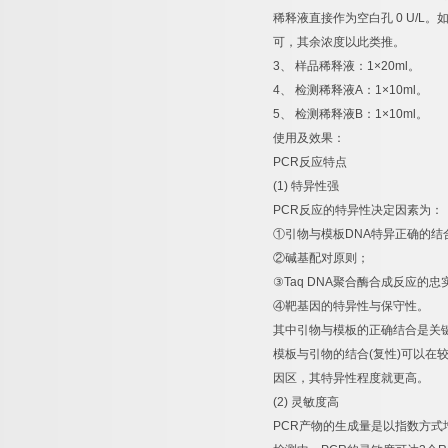
稀释液直接作为空白孔
0 U/L
。
可，其余浓度以此类推。
3
、
样品稀释液：
1×20ml
。
4
、
检测稀释液
A
：
1×10ml
。
5
、
检测稀释液
B
：
1×10ml
。
使用及效果：
PCR
反应特点
(1)
特异性强
PCR
反应的特异性决定因素为：
①
引物与模板
DNA
特异正确的结
②
碱基配对原则；
③
Taq DNA
聚合酶合成反应的忠
④
靶基因的特异性与保守性。
其中引物与模板的正确结合是关
模板与引物的结合
(
复性
)
可以在
因区，其特异性程度就更高。
(2)
灵敏度高
PCR
产物的生成量是以指数方式