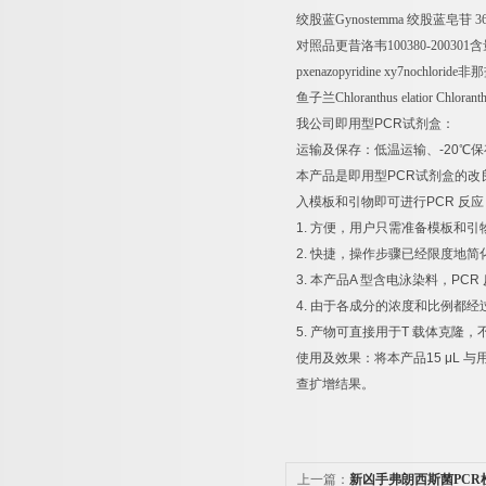
绞股蓝
Gynostemma
绞股蓝皂苷
36
对照品更昔洛韦
100380-200301
含
pxenazopyridine xy7nochloride
非那
鱼子兰
Chloranthus elatior Chlora
我公司即用型
PCR
试剂盒：
运输及保存：低温运输、
-20
℃
保
本产品是即用型
PCR
试剂盒的改
入模板和引物即可进行
PCR
反应
1.
方便，用户只需准备模板和引
2.
快捷，操作步骤已经限度地简
3.
本产品
A
型含电泳染料，
PCR
4.
由于各成分的浓度和比例都经
5.
产物可直接用于
T
载体克隆，
使用及效果：将本产品
15 μL
与
查扩增结果。
上一篇：
新凶手弗朗西斯菌PCR