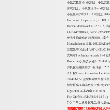
小鼠支原体
elisa
试剂盒
小鼠支原
体试剂盒、小鼠支原体
eisa
试剂盒
小鼠血清
(NO)ELISA
试剂盒
96T/
One target of rapamycin (mTOR) E
Human
β
-lactamaseELISAKit
人β内
CLIAKitfor(BAX)RatBcl-2associat
荧光生物素稳定
/
稀释溶液
10
毫升
MouseIerleukin16,IL-16ELISAKit
豆腐果苷
Helicid (
≥
98%,HPLC) 80
真珠草
Phyllanthus urinaria 8-(6-
过
Raecarpine
吴茱萸次碱
84-26-420mg
泮托拉唑相关物质
B
标准品
102625
直杆桉
Eucalyptus maideni Cunilo
106463-17-6
盐酸坦索罗辛标准品
隐绿原醋
;4-
咖非酰奎宁醋
Implicit
Ligustilide
藁本内酯
4431-01-0
Fish Oil
鱼油标准品
8016-13-5 1g
7-O-
甲基白杨素
HPLC
≥
98%;20m
雪腐镰刀菌
PCR
检测试剂盒说明