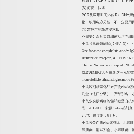
检测中，
PCR
的灵敏度可达
3
个
R
(3)
简便、快速
PCR
反应用耐高温的
Taq DNA
聚
物一般用电泳分析，不一定要用
(4)
对标本的纯度要求低
不需要分离病毒或细菌及培养细
小鼠脱氢表雄酮酯
(DHEA-S)ELI
One Japanese encephalitis aibody I
HumanBcellreceptor,BCRELISAKi
ChickenNuclearfactor-kappaB,NF-
κ
载玻片细胞
P38
蛋白表达荧光显微
mousefollicle-stimulatinghormone
小鼠晚期糖基化终末产物
elisa
试
剂盒（进口分装），产品别名：
小鼠少突胶质细胞髓鞘糖蛋白抗
号：
96T/48T
，来源：
elisa
试剂盒
2-8
℃
保质期：
6
个月。
小鼠胰蛋白酶
elisa
试剂盒
小鼠胰
鼠胰蛋白酶试剂盒、小鼠胰蛋白