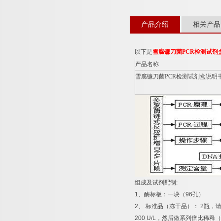
产品介绍
相关产品
以下是
雪腐镰刀菌
PCR
检测试剂
产品名称
雪腐镰刀菌
PCR
检测试剂盒说明
组成及试剂配制
:
1
、酶标板：一块（
96
孔）
2
、
标准品（冻干品）：
2
瓶，
200 U/L
，然后做系列倍比稀释（