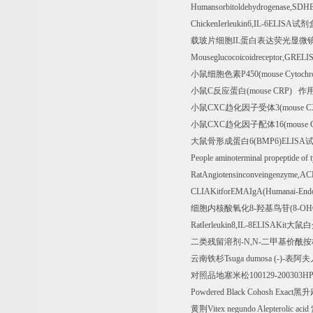
Humansorbitoldehydrogenase,SD
ChickenIerleukin6,IL-6ELISA
试剂
载玻片细胞
IL
蛋白表达荧光显微
Mouseglucocoicoidreceptor,GRELI
小鼠细胞色素
P450(mouse Cytoch
小鼠
C
反应蛋白
(mouse CRP)
作
小鼠
CXC
趋化因子受体
3(mouse
小鼠
CXC
趋化因子配体
16(mouse
大鼠骨形成蛋白
6(BMP6)ELISA
People aminoterminal propeptide of t
RatAngiotensinconveingenzyme,A
CLIAKitforEMAIgA(Humanai-Endo
细胞内核酸氧化
8-
羟基鸟苷
(8-O
RatIerleukin8,IL-8ELISAKit
大鼠白
二类残留溶剂
-N,N-
二甲基价酰按
云南铁杉
Tsuga dumosa (-)-
表阿夫
对照品地塞米松
100129-200303H
Powdered Black Cohosh Exact
黑升
黄荆
Vitex negundo Alepterolic acid