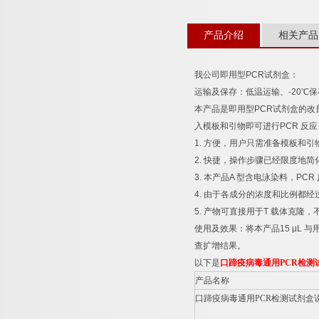
产品介绍
相关产品
我公司即用型
PCR
试剂盒：
运输及保存：低温运输、
-20
℃
保
本产品是即用型
PCR
试剂盒的改
入模板和引物即可进行
PCR
反应
1.
方便，用户只需准备模板和引
2.
快捷，操作步骤已经限度地简
3.
本产品
A
型含电泳染料，
PCR
4.
由于各成分的浓度和比例都经
5.
产物可直接用于
T
载体克隆，
使用及效果：将本产品
15 μL
与
查扩增结果。
以下是
口蹄疫病毒通用
PCR
检测
产品名称
口蹄疫病毒通用
PCR
检测试剂盒