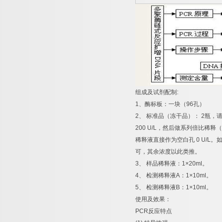
组成及试剂配制
:
1
、酶标板：一块（
96
孔）
2
、
标准品（冻干品）：
2
瓶，
200 U/L
，然后做系列倍比稀释（
稀释液直接作为空白孔
0 U/L
。
可，其余浓度以此类推。
3
、
样品稀释液：
1×20ml
。
4
、
检测稀释液
A
：
1×10ml
。
5
、
检测稀释液
B
：
1×10ml
。
使用及效果：
PCR
反应特点