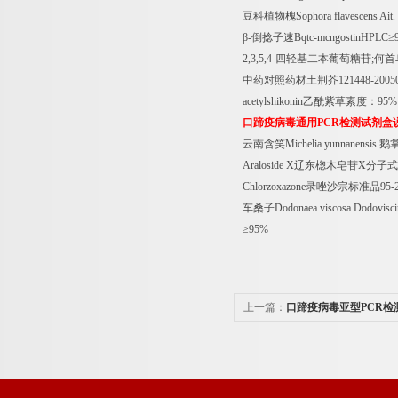
豆科植物槐
Sophora flavescens Ait.
β
-
倒捻子速
Bqtc-mcngostinHPLC
≥
2,3,5,4-
四轻基二本葡萄糖苷
;
何首
中药对照药材土荆芥
121448-200
acetylshikonin
乙酰紫草素度：
95%
口蹄疫病毒通用
PCR
检测试剂盒
云南含笑
Michelia yunnanensis
鹅
Araloside X
辽东楤木皂苷
X
分子式
Chlorzoxazone
录唑沙宗标准品
95-
车桑子
Dodonaea viscosa Dodoviscin
≥
95%
上一篇：
口蹄疫病毒亚型PCR检