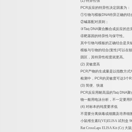
(1)
特异性强
PCR
反应的特异性决定因素为：
①
引物与模板
DNA
特异正确的结
②
碱基配对原则；
③
Taq DNA
聚合酶合成反应的忠
④
靶基因的特异性与保守性。
其中引物与模板的正确结合是关
模板与引物的结合
(
复性
)
可以在
因区，其特异性程度就更高。
(2)
灵敏度高
PCR
产物的生成量是以指数方式
检测中，
PCR
的灵敏度可达
3
个
R
(3)
简便、快速
PCR
反应用耐高温的
Taq DNA
聚
物一般用电泳分析，不一定要用
(4)
对标本的纯度要求低
不需要分离病毒或细菌及培养细
小鼠维生素
E(VE)ELISA
试剂盒
9
Rat CrossLaps ELISA Kit (Cr)
大鼠