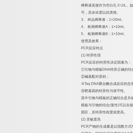
稀释液直接作为空白孔
0 U/L
。
可，其余浓度以此类推。
3
、
样品稀释液：
1×20ml
。
4
、
检测稀释液
A
：
1×10ml
。
5
、
检测稀释液
B
：
1×10ml
。
使用及效果：
PCR
反应特点
(1)
特异性强
PCR
反应的特异性决定因素为：
①
引物与模板
DNA
特异正确的结
②
碱基配对原则；
③
Taq DNA
聚合酶合成反应的忠
④
靶基因的特异性与保守性。
其中引物与模板的正确结合是关
模板与引物的结合
(
复性
)
可以在
因区，其特异性程度就更高。
(2)
灵敏度高
PCR
产物的生成量是以指数方式