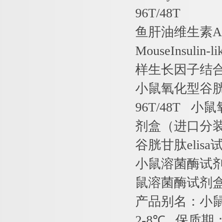
96T/48T
鱼肝油维生素
A
MouseInsulin-l
样生长因子结
小鼠氧化型谷
96T/48T
小鼠
剂盒（进口分
谷胱甘肽
elisa
小鼠溶菌酶试
鼠溶菌酶试剂
产品别名：小
2-8
℃
保质期