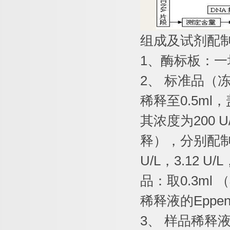
组成及试剂配
1
、酶标板：一
2
、
标准品（
稀释至
0.5ml
，
其浓度为
200 U
释），分别配
U/L
，
3.12 U/L
品：取
0.3ml
（
稀释液的
Eppen
3
、
样品稀释