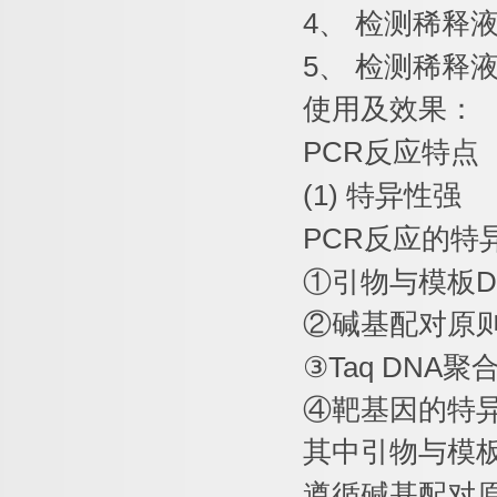
4
、
检测稀释
5
、
检测稀释
使用及效果：
PCR
反应特点
(1)
特异性强
PCR
反应的特
①
引物与模板
D
②
碱基配对原
③
Taq DNA
聚
④
靶基因的特
其中引物与模
遵循碱基配对