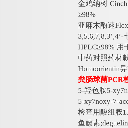
金鸡纳树
Cincho
≥
98%
亚麻木酚速
Flc
3,5,6,7,8,3
’
,4
’
-
HPLC
≥
98%
用
中药对照药材
Homoorientin
异
粪肠球菌
PCR
5-
羟色胺
5-xy7
5-xy7noxy-7-a
检查用酸组胺
1
鱼藤素
;degueli