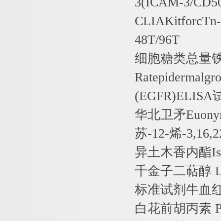
3(ICAM-3/CD5
CLIAKitforcTn-
48T/96T
细胞糖类总量
Ratepidermalgr
(EGFR)ELISA
华北卫矛
Euonym
苏
-12-
烯
-3,16,2
异土木香内酯
I
千金子二萜醇
L
标准试剂牛血
白花前胡丙素
P