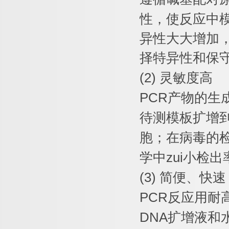
性，使反应中
异性大大增加
择特异性和保
(2)
灵敏度高
PCR
产物的生
待测模板扩增
胞；在病毒的
学中
zui
小检出
(3)
简便、快速
PCR
反应用耐
DNA
扩增液和