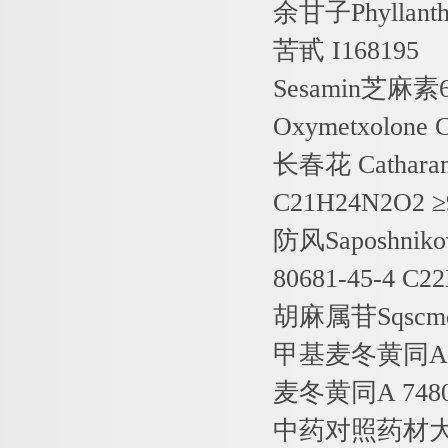
余甘子
Phyllant
苦甙
I168195
Sesamin
芝麻素
Oxymetxolone C
长春花
Catharan
C21H24N2O2
≥
防风
Saposhniko
80681-45-4 C2
胡麻属苷
Sqscm
甲基麦冬黄同
A
麦冬黄同
A 7480
中药对照药材