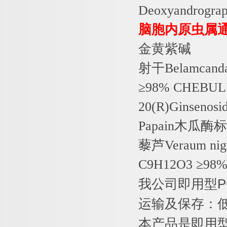
Deoxyandrograp
脑胞内原虫属通
金黄紫碱
射干
Belamcanda
≥
98% CHEBULI
20(R)Ginsenosi
Papain
木瓜酶标
藜芦
Veraum nig
C9H12O3
≥
98
我公司即用型
P
运输及保存：
本产品是即用