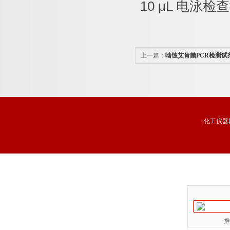
10 μL
电泳检查
上一篇：
啮蚀艾肯菌PCR检测试
化工仪器
推