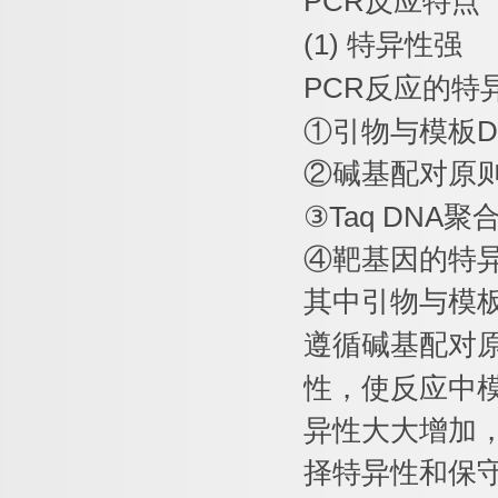
PCR
反应特点
(1)
特异性强
PCR
反应的特
①
引物与模板
D
②
碱基配对原
③
Taq DNA
聚
④
靶基因的特
其中引物与模
遵循碱基配对
性，使反应中
异性大大增加
择特异性和保