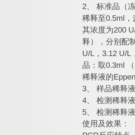
2
、
标准品（
稀释至
0.5ml
，
其浓度为
200 U
释），分别配
U/L
，
3.12 U/L
品：取
0.3ml
（
稀释液的
Eppen
3
、
样品稀释
4
、
检测稀释
5
、
检测稀释
使用及效果：